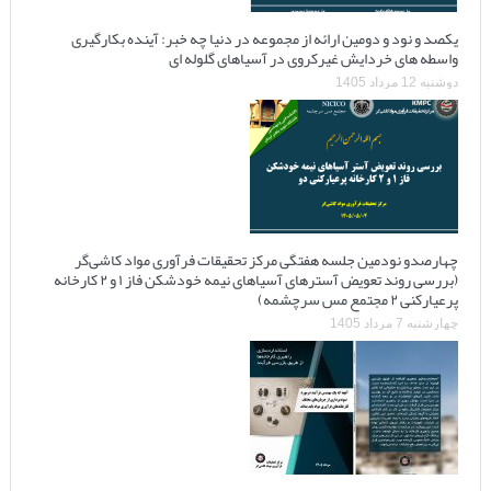
یکصد و نود و دومین ارائه از مجموعه در دنیا چه خبر: آینده بکارگیری
واسطه های خردایش غیرکروی در آسیاهای گلوله ای
دوشنبه 12 مرداد 1405
چهارصدو نودمین جلسه هفتگی مرکز تحقیقات فرآوری مواد کاشی‌گر
(بررسی روند تعویض آسترهای آسیاهای نیمه خودشکن فاز ۱ و ۲ کارخانه
پرعیارکنی ۲ مجتمع مس سرچشمه)
چهارشنبه 7 مرداد 1405