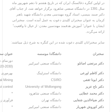
در اولین کنگره ذغال­سنگ ایران که در تاریخ هشتم تا دهم شهریور ماه
سال 1391 در دانشگاه صنعتی شاهرود برگزار خواهد شد، از جناب آقای
دکتر صمد بنیسی، استاد گروه مهندسی معدن دانشگاه شهید باهنر
کرمان به عنوان سخنران کلیدی دعوت به عمل آمده است. سخنرانی
ایشان با عنوان” آموزش هدفمند مهندسین معدن: از خیال تا واقعیت”
ارائه می‌گردد.
سایر سخنرانان کلیدی دعوت شده در این کنگره به شرح ذیل می­باشند:
سخنران
دانشگاه/ موسسه
عنوان سخ
دورنمای 
دکتر مرتضی اصانلو
دانشگاه صنعتی امیرکبیر
(2030-2020)
دکتر کاظم اورعی
دانشگاه استرلینگ
بهره‌وری 
دکتر ابونا ثقفی
CSIRO
al Mining
دکتر ناج عزیز
University of Wollongong
t control
دکتر محمد عطایی
دانشگاه صنعتی شاهرود
*
دکتر ضیاءالدین شفایی
دانشگاه تهران
فرآوری زغ
دکتر کوروش شهریار
دانشگاه صنعتی امیرکبیر
*