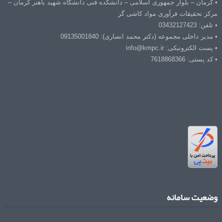
• کرمان – بلوار جمهوری اسلامی – دانشکده فنی دانشگاه شهید باهنر کرمان –
مرکز تحقیقات فرآوری مواد کاشی گر
• تلفن: 03432127423
• مدیر داخلی مجموعه (دکتر محمد انصاری): 09135001840
• پست الکترونیکی: info@kmpc.ir
• کد پستی: 7618868366
وضعیت سامانه