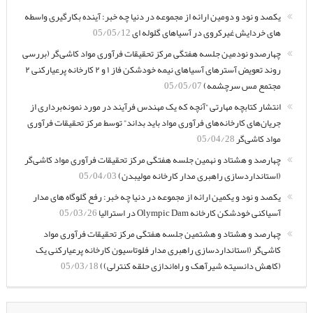
یکصد و نود و دومین ارائه از مجموعه در دنیا چه خبر: آینده بکارگیری واسطه
های خردایش غیرکروی در آسیاهای گلوله ای
05/05/12
چهارصدو نودمین جلسه هفتگی مرکز تحقیقات فرآوری مواد کاشی‌گر (بررسی
روند تعویض آسترهای آسیاهای نیمه خودشکن فاز ۱ و ۲ کارخانه پرعیارکنی ۲
مجتمع مس سرچشمه)
05/05/07
انتشار کتابچه مهارتی “آنچه که یک مهندس فرآیند در مورد نمونه‌برداری از
جریان‌های کارخانه‌های فرآوری مواد باید بداند” توسط مرکز تحقیقات فرآوری
مواد کاشی‌گر
05/04/28
چهارصد و هشتاد و نهمین جلسه هفتگی مرکز تحقیقات فرآوری مواد کاشی‌گر
(استانداردسازی راهبری مدار کارخانه مولیبدن)
05/04/03
یکصد و نود و یکمین ارائه از مجموعه در دنیا چه خبر: رفع گلوگاه های مدار
آسیاکنی خودشکن کارخانه Olympic Dam در استرالیا
05/03/26
چهارصد و هشتاد و هشتمین جلسه هفتگی مرکز تحقیقات فرآوری مواد
کاشی‌گر (استانداردسازی راهبری مدار فلوتاسیون کارخانه پرعیارکنی یک
(کاهش دانسیته شیرآهک و راه‌اندازی حلقه کنترلی))
05/03/18