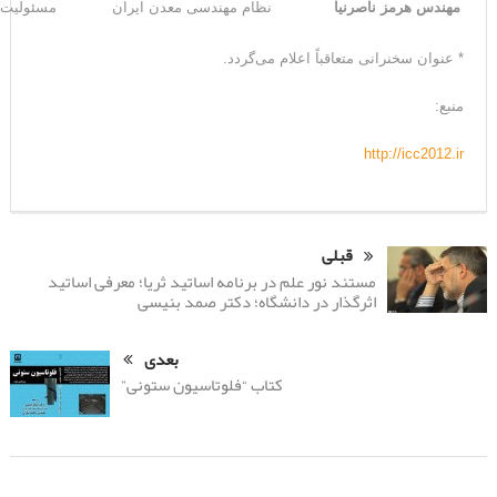
مهندس هرمز ناصرنیا
نظام مهندسی معدن ایران
مسئولیت‌ه
* عنوان سخنرانی متعاقباً اعلام می‌گردد.
منبع:
http://icc2012.ir
قبلی
مستند نور علم در برنامه اساتید ثریا؛ معرفی اساتید
اثرگذار در دانشگاه؛ دکتر صمد بنیسی
بعدی
کتاب “فلوتاسیون ستونی”