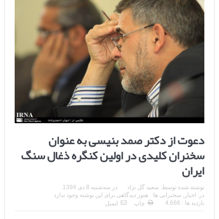
دعوت از دکتر صمد بنیسی به عنوان
سخنران کلیدی در اولین کنگره ذغال سنگ
ایران
نوشته شده توسط:
سعید گل نژاد
در
سه‌شنبه 8 دی 1394
در:
اخبار
,
سخنرانی ها
هنوز دیدگاهی برای این نوشته وجود ندارد
بازدید ها : 4,666
چاپ
ایمیل