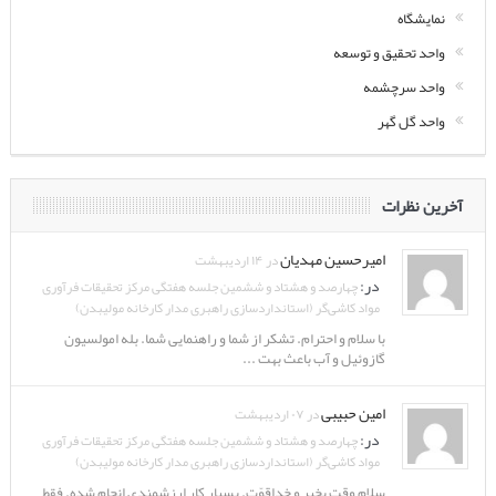
نمایشگاه
واحد تحقیق و توسعه
واحد سرچشمه
واحد گل گهر
آخرین نظرات
امیرحسین مهدیان
در ۱۴ اردیبهشت
در:
چهارصد و هشتاد و ششمین جلسه هفتگی مرکز تحقیقات فرآوری
مواد کاشی‌گر (استانداردسازی راهبری مدار کارخانه مولیبدن)
با سلام و احترام. تشکر از شما و راهنمایی شما. بله امولسیون
گازوئیل و آب باعث بهت ...
امین حبیبی
در ۰۷ اردیبهشت
در:
چهارصد و هشتاد و ششمین جلسه هفتگی مرکز تحقیقات فرآوری
مواد کاشی‌گر (استانداردسازی راهبری مدار کارخانه مولیبدن)
سلام وقت بخیر و خداقوّت. بسیار کار ارزشمندی انجام شده. فقط