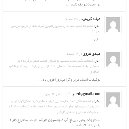
بررسی تاثیر یک تغییر ...
میلاد کریمی
در ۲۸ اسفند
در:
مجموعه کتب استانداردسازی راهبری کارخانه‌ها از طریق بازرسی
فرآیند
عالی ...
مهدی غروی
در ۱۹ اسفند
در:
انتخاب دکتر صمد بنیسی به عنوان هیات علمی برگزیده در
همکاری با جامعه و صنعت در سال ۱۴۰۴ از سوی وزارت علوم، تحقیقات و
فناوری
توفیقات استاد عزیز و گرامی روزافزون باد ...
m.talebiyazd@gmail.com
در ۱۶ بهمن
در:
جلسه هفتگی استانداردسازی فرآیندها در کارخانه گل‌گهر: عیب
یابی فرآیندی سلول‌های فلوتاسیون ومکو خطوط تولید کنسانتره ۵، ۶ و
۷ شرکت معدنی و صنعتی گل‌گهر
سلام وقت بخیر . پی اچ آب فلوتاسیون کارگاه ( جهت استخراج فلز )
باس بالای ۹ باشه . ...