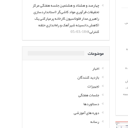
چهارصد و هشتاد و هشتمین جلسه هفتگی مرکز
تحقیقات فرآوری مواد کاشی‌گر (استانداردسازی
راهبری مدار فلوتاسیون کارخانه پرعیارکنی یک
ی
(کاهش دانسیته شیرآهک و راه‌اندازی حلقه
کنترلی))
05/03/18
حوه
موضوعات
اخبار
س شده
بازدید کنندگان
یش
تجهیزات
،
جلسات هفتگی
رچشمه
دستاوردها
دوره های آموزشی
رسانه