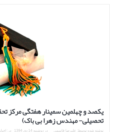
یکصد و چهلمین سمینار هفتگی مرکز تحقی
تحصیلی- مهندس زهرا بی باک)
نوشته شده توسط:
علیرضا قاسمی
در
دوشنبه 14 دی 1394
در:
اخبار