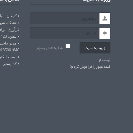
• کرمان – ب
دانشگاه شهی
فرآوری مواد
• تلفن: 03432127423
• مدیر داخل
مرا به خاطر بسپار
ورود به سایت
9135001840
• پست الکترونیکی: r
ثبت نام
• کد پستی: 7618868366
کلمه عبور را فراموش کردم؟