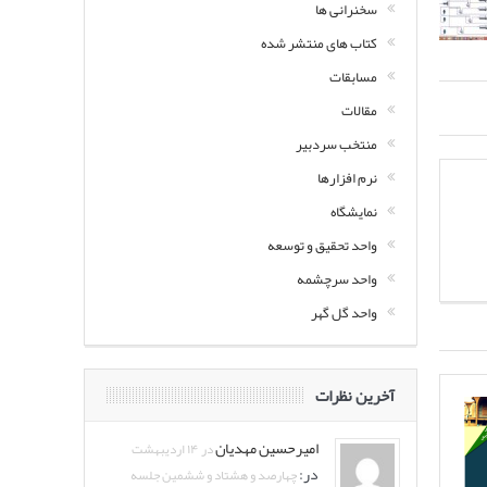
سخنرانی ها
کتاب های منتشر شده
مسابقات
مقالات
منتخب سردبیر
نرم افزارها
نمایشگاه
واحد تحقیق و توسعه
واحد سرچشمه
واحد گل گهر
آخرین نظرات
امیرحسین مهدیان
در ۱۴ اردیبهشت
در:
چهارصد و هشتاد و ششمین جلسه