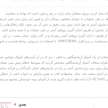
 مدل کردن نیروی متقابل میان ذرات در هر برخورد است که نهایتا به محاسبه
 در طی عملیات به عوامل مختلفی بستگی دارد و همین امر پیش بینی تغییر تدریج
ه سایش آستر نه تنها باعث پیش بینی دقیق تر عمر آن می شود، بلکه راهکارهایی را
ن سایش از طریق اندازه گیری پروفیل آستر در طی عملیات و یا شبیه سازی قابل
از طرفی، اندازه گیری پروفیل آستر پرهزینه و در اکثر موارد عملی نیست. در این
پژوهش، ابتدا آسترهای نو و ساییده شده ی آسیای نیمه خودشکن سرچشمه در نرم افزار ©KMPCDEM با استفاده از دو روش، روابط هندسی و ن
اعتبارسنجی نتایج به دست آمده از نرم افزار ©KMPCDEM، با استفاده از یک آسیای آزمایشگاهی به قطر ۱ متر که در آن آسترهای کوچک مقیا
 از یک طرف شفاف آسیای آزمایشگاهی مشخص گردید که متوسط خطای پیش بینی نقطه
 مدل نیمه تجربی برای پیش بینی نرخ سایش آستر بر پایه ی پارامترهای اصلی تأثیرگذار بر فرآیند سا
ه و اعتبار سنجی شد. مدل پیشنهادی قادر به تعیین سایش به عنوان تابعی از عملکرد
خصوصیات هندسی و سرعت آسیا است. نتایج مدل سازگاری خوبی (۹۴% R2 =) با داده های اندازه گیری شده از آسیای نیمه خودشکن مجتمع س
بعدی