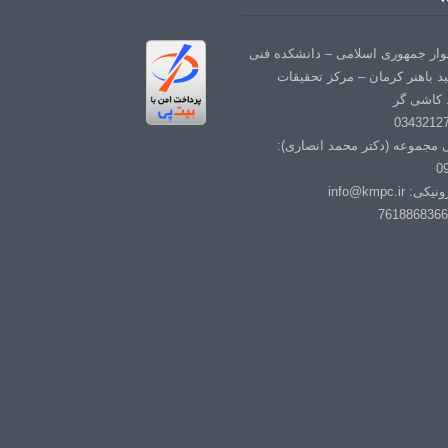
لوار جمهوری اسلامی – دانشکده فنی
د باهنر کرمان – مرکز تحقیقات
 کاشی گر
ی مجموعه (دکتر محمد انصاری):
0
info@kmpc.i