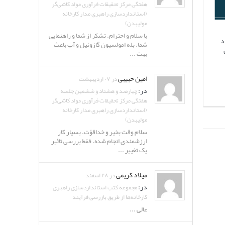
هفتگی مرکز تحقیقات فرآوری مواد کاشی‌گر
(استانداردسازی راهبری مدار کارخانه
مولیبدن)
با سلام و احترام. تشکر از شما و راهنمایی
د
شما. بله امولسیون گازوئیل و آب باعث
بهت ...
امین حبیبی
در ۰۷ اردیبهشت
در:
چهارصد و هشتاد و ششمین جلسه
هفتگی مرکز تحقیقات فرآوری مواد کاشی‌گر
(استانداردسازی راهبری مدار کارخانه
مولیبدن)
سلام وقت بخیر و خداقوّت. بسیار کار
ارزشمندی انجام شده. فقط بررسی تاثیر
یک تغییر ...
میلاد کریمی
در ۲۸ اسفند
در:
مجموعه کتب استانداردسازی راهبری
کارخانه‌ها از طریق بازرسی فرآیند
عالی ...