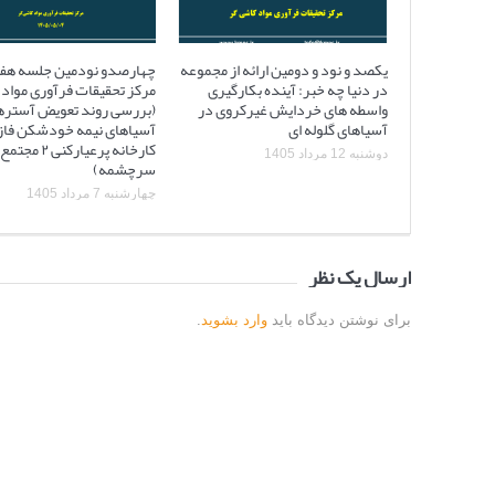
یکصد و نود و دومین ارائه از مجموعه
چهارصدو نودمین جلسه هف
در دنیا چه خبر: آینده بکارگیری
مرکز تحقیقات فرآوری مواد 
واسطه های خردایش غیرکروی در
(بررسی روند تعویض آستره
آسیاهای گلوله ای
کارخانه پرعیارکنی
دوشنبه 12 مرداد 1405
سرچشمه)
چهارشنبه 7 مرداد 1405
ارسال یک نظر
برای نوشتن دیدگاه باید
وارد بشوید
.