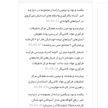
یکصد و نود و دومین ارائه از مجموعه در دنیا چه
خبر: آینده بکارگیری واسطه های خردایش غیرکروی
در آسیاهای گلوله ای
05/05/12
چهارصدو نودمین جلسه هفتگی مرکز تحقیقات
فرآوری مواد کاشی‌گر (بررسی روند تعویض
آسترهای آسیاهای نیمه خودشکن فاز ۱ و ۲ کارخانه
پرعیارکنی ۲ مجتمع مس سرچشمه)
05/05/07
انتشار کتابچه مهارتی “آنچه که یک مهندس فرآیند
در مورد نمونه‌برداری از جریان‌های کارخانه‌های
فرآوری مواد باید بداند” توسط مرکز تحقیقات
فرآوری مواد کاشی‌گر
05/04/28
چهارصد و هشتاد و نهمین جلسه هفتگی مرکز
تحقیقات فرآوری مواد کاشی‌گر (استانداردسازی
راهبری مدار کارخانه مولیبدن)
05/04/03
یکصد و نود و یکمین ارائه از مجموعه در دنیا چه
خبر: رفع گلوگاه های مدار آسیاکنی خودشکن
کارخانه Olympic Dam در استرالیا
05/03/26