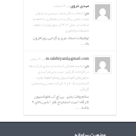
مهدی غروی
در ۱۹ اسفند
در:
انتخاب دکتر صمد بنیسی به عنوان
هیات علمی برگزیده در همکاری با جامعه و
صنعت در سال ۱۴۰۴ از سوی وزارت علوم،
تحقیقات و فناوری
توفیقات استاد عزیز و گرامی روزافزون
باد ...
m.talebiyazd@gmail.com
در ۱۶ بهمن
در:
جلسه هفتگی استانداردسازی فرآیندها
در کارخانه گل‌گهر: عیب یابی فرآیندی
سلول‌های فلوتاسیون ومکو خطوط تولید
کنسانتره ۵، ۶ و ۷ شرکت معدنی و صنعتی
گل‌گهر
سلام وقت بخیر . پی اچ آب فلوتاسیون
کارگاه ( جهت استخراج فلز ) باس بالای ۹
باشه . ...
وضعیت سامانه