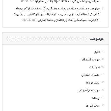
آسیاکنی خودشکن کارخانه Olympic Dam در استرالیا
05/03/26
چهارصد و هشتاد و هشتمین جلسه هفتگی مرکز تحقیقات فرآوری مواد
کاشی‌گر (استانداردسازی راهبری مدار فلوتاسیون کارخانه پرعیارکنی یک
(کاهش دانسیته شیرآهک و راه‌اندازی حلقه کنترلی))
05/03/18
موضوعات
اخبار
بازدید کنندگان
تجهیزات
جلسات هفتگی
دستاوردها
دوره های آموزشی
رسانه
سخنرانی ها