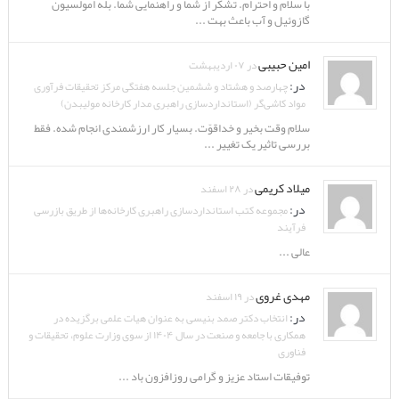
با سلام و احترام. تشکر از شما و راهنمایی شما. بله امولسیون
گازوئیل و آب باعث بهت ...
امین حبیبی
در ۰۷ اردیبهشت
در:
چهارصد و هشتاد و ششمین جلسه هفتگی مرکز تحقیقات فرآوری
مواد کاشی‌گر (استانداردسازی راهبری مدار کارخانه مولیبدن)
سلام وقت بخیر و خداقوّت. بسیار کار ارزشمندی انجام شده. فقط
بررسی تاثیر یک تغییر ...
میلاد کریمی
در ۲۸ اسفند
در:
مجموعه کتب استانداردسازی راهبری کارخانه‌ها از طریق بازرسی
فرآیند
عالی ...
مهدی غروی
در ۱۹ اسفند
در:
انتخاب دکتر صمد بنیسی به عنوان هیات علمی برگزیده در
همکاری با جامعه و صنعت در سال ۱۴۰۴ از سوی وزارت علوم، تحقیقات و
فناوری
توفیقات استاد عزیز و گرامی روزافزون باد ...