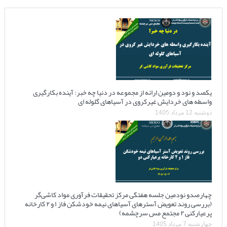
یکصد و نود و دومین ارائه از مجموعه در دنیا چه خبر: آینده بکارگیری
واسطه های خردایش غیرکروی در آسیاهای گلوله ای
دوشنبه 12 مرداد 1405
چهارصدو نودمین جلسه هفتگی مرکز تحقیقات فرآوری مواد کاشی‌گر
(بررسی روند تعویض آسترهای آسیاهای نیمه خودشکن فاز ۱ و ۲ کارخانه
پرعیارکنی ۲ مجتمع مس سرچشمه)
چهارشنبه 7 مرداد 1405