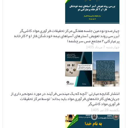
چهارصدو نودمین جلسه هفتگی مرکز تحقیقات فرآوری مواد کاشی‌گر
(بررسی روند تعویض آسترهای آسیاهای نیمه خودشکن فاز ۱ و ۲ کارخانه
پرعیارکنی ۲ مجتمع مس سرچشمه)
چهارشنبه 7 مرداد 1405
انتشار کتابچه مهارتی “آنچه که یک مهندس فرآیند در مورد نمونه‌برداری از
جریان‌های کارخانه‌های فرآوری مواد باید بداند” توسط مرکز تحقیقات
فرآوری مواد کاشی‌گر
یکشنبه 28 تیر 1405