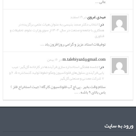
عالی ...
مهدی غروی
در ۱۹ اسفند
در:
انتخاب دکتر صمد بنیسی به عنوان هیات علمی برگزیده در
همکاری با جامعه و صنعت در سال ۱۴۰۴ از سوی وزارت علوم، تحقیقات و
فناوری
توفیقات استاد عزیز و گرامی روزافزون باد ...
m.talebiyazd@gmail.com
در ۱۶ بهمن
در:
جلسه هفتگی استانداردسازی فرآیندها در کارخانه گل‌گهر: عیب
یابی فرآیندی سلول‌های فلوتاسیون ومکو خطوط تولید کنسانتره ۵، ۶ و
۷ شرکت معدنی و صنعتی گل‌گهر
سلام وقت بخیر . پی اچ آب فلوتاسیون کارگاه ( جهت استخراج فلز )
باس بالای ۹ باشه . ...
ورود به سایت