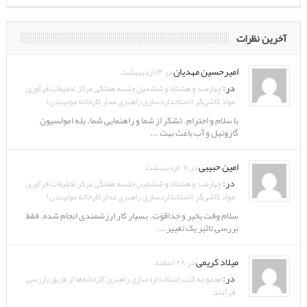
آخرین نظرات
امیرحسین مهدیان
در ۱۴ اردیبهشت
در:
چهارصد و هشتاد و ششمین جلسه هفتگی مرکز تحقیقات فرآوری
مواد کاشی‌گر (استانداردسازی راهبری مدار کارخانه مولیبدن)
با سلام و احترام. تشکر از شما و راهنمایی شما. بله امولسیون
گازوئیل و آب باعث بهت ...
امین حبیبی
در ۰۷ اردیبهشت
در:
چهارصد و هشتاد و ششمین جلسه هفتگی مرکز تحقیقات فرآوری
مواد کاشی‌گر (استانداردسازی راهبری مدار کارخانه مولیبدن)
سلام وقت بخیر و خداقوّت. بسیار کار ارزشمندی انجام شده. فقط
بررسی تاثیر یک تغییر ...
میلاد کریمی
در ۲۸ اسفند
در:
مجموعه کتب استانداردسازی راهبری کارخانه‌ها از طریق بازرسی
فرآیند