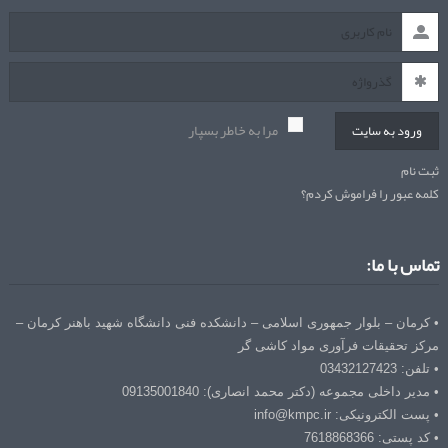
مرا به خاطر بسپار
ورود به سایت
ثبت نام
کلمه عبور را فراموش کردم؟
تماس با ما:
• کرمان – بلوار جمهوری اسلامی – دانشکده فنی دانشگاه شهید باهنر کرمان –
مرکز تحقیقات فرآوری مواد کاشی گر
• تلفن: 03432127423
• مدیر داخلی مجموعه (دکتر محمد انصاری): 09135001840
• پست الکترونیکی: info@kmpc.ir
• کد پستی: 7618868366