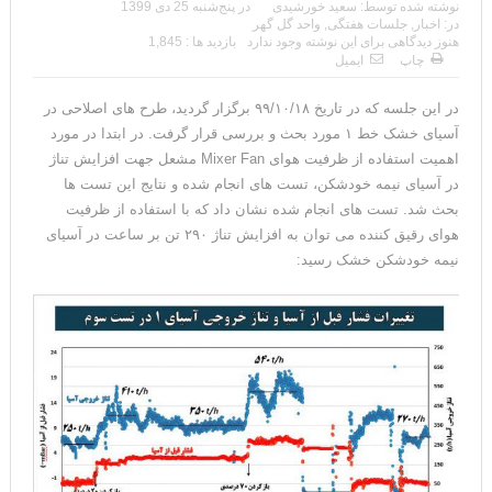
نوشته شده توسط:
سعید خورشیدی
در
پنج‌شنبه 25 دی 1399
در:
اخبار
,
جلسات هفتگی
,
واحد گل گهر
هنوز دیدگاهی برای این نوشته وجود ندارد
بازدید ها : 1,845
چاپ
ایمیل
در این جلسه که در تاریخ ۹۹/۱۰/۱۸ برگزار گردید، طرح های اصلاحی در
آسیای خشک خط ۱ مورد بحث و بررسی قرار گرفت. در ابتدا در مورد
اهمیت استفاده از ظرفیت هوای Mixer Fan مشعل جهت افزایش تناژ
در آسیای نیمه خودشکن، تست های انجام شده و نتایج این تست ها
بحث شد. تست های انجام شده نشان داد که با استفاده از ظرفیت
هوای رقیق کننده می توان به افزایش تناژ ۲۹۰ تن بر ساعت در آسیای
نیمه خودشکن خشک رسید: