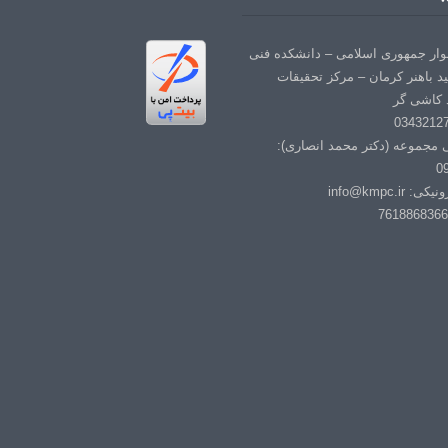
لوار جمهوری اسلامی – دانشکده فنی
د باهنر کرمان – مرکز تحقیقات
 کاشی گر
ی مجموعه (دکتر محمد انصاری):
0
info@kmpc.i