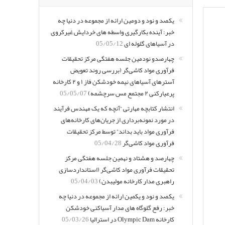
یکصد و نود و دومین ارائه از مجموعه در دنیا چه
خبر: آینده بکارگیری واسطه های خردایش غیرکروی
در آسیاهای گلوله ای
05/05/12
چهارصدو نودمین جلسه هفتگی مرکز تحقیقات
فرآوری مواد کاشی‌گر (بررسی روند تعویض
آسترهای آسیاهای نیمه خودشکن فاز ۱ و ۲ کارخانه
پرعیارکنی ۲ مجتمع مس سرچشمه)
05/05/07
انتشار کتابچه مهارتی “آنچه که یک مهندس فرآیند
در مورد نمونه‌برداری از جریان‌های کارخانه‌های
فرآوری مواد باید بداند” توسط مرکز تحقیقات
فرآوری مواد کاشی‌گر
05/04/28
چهارصد و هشتاد و نهمین جلسه هفتگی مرکز
تحقیقات فرآوری مواد کاشی‌گر (استانداردسازی
راهبری مدار کارخانه مولیبدن)
05/04/03
یکصد و نود و یکمین ارائه از مجموعه در دنیا چه
خبر: رفع گلوگاه های مدار آسیاکنی خودشکن
کارخانه Olympic Dam در استرالیا
05/03/26