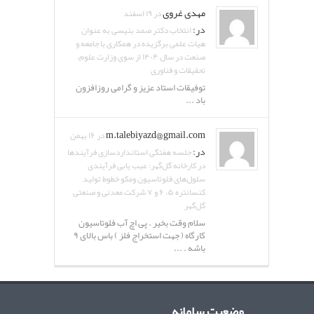
مهدی غروی
در ۱۹ اسفند
در:
انتخاب دکتر صمد بنیسی به عنوان
هیات علمی برگزیده در همکاری با جامعه و
صنعت در سال ۱۴۰۴ از سوی وزارت علوم،
تحقیقات و فناوری
توفیقات استاد عزیز و گرامی روزافزون
باد ...
m.talebiyazd@gmail.com
در ۱۶ بهمن
در:
جلسه هفتگی استانداردسازی فرآیندها
در کارخانه گل‌گهر: عیب یابی فرآیندی
سلول‌های فلوتاسیون ومکو خطوط تولید
کنسانتره ۵، ۶ و ۷ شرکت معدنی و صنعتی
گل‌گهر
سلام وقت بخیر . پی اچ آب فلوتاسیون
کارگاه ( جهت استخراج فلز ) باس بالای ۹
باشه . ...
وضعیت سامانه