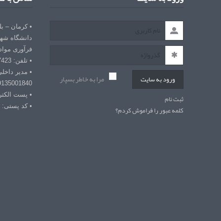
• کرمان – ب
دانشگاه شهی
فرآوری مواد
• تلفن: 03432127423
• مدیر داخل
مرا به خاطر بسپار
ورود به سایت
9135001840
• پست الکترونیکی: r
ثبت نام
• کد پستی: 7618868366
کلمه عبور را فراموش کردم؟