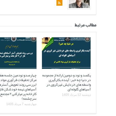
مطالب مرتبط
یکصد و نود و دومین ارائه از مجموعه
چهارصدو نودمین جلسه هف
در دنیا چه خبر: آینده بکارگیری
مرکز تحقیقات فرآوری مواد 
واسطه های خردایش غیرکروی در
(بررسی روند تعویض آستره
آسیاهای گلوله ای
کارخانه پرعیارکنی
دوشنبه 12 مرداد 1405
سرچشمه)
چهارشنبه 7 مرداد 1405