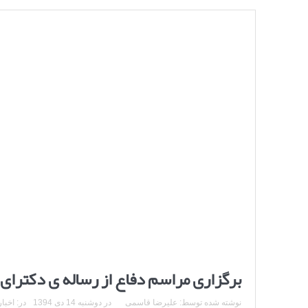
برگزاری مراسم دفاع از رساله ی دکترای
نوشته شده توسط:
علیرضا قاسمی
در
دوشنبه 14 دی 1394
در:
اخبار