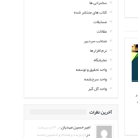
سخنرانی ها
کتاب های منتشر شده
مسابقات
مقالات
منتخب سردبیر
نرم افزارها
نمایشگاه
واحد تحقیق و توسعه
واحد سرچشمه
واحد گل گهر
د
آخرین نظرات
امیرحسین مهدیان
در ۱۴ اردیبهشت
در:
چهارصد و هشتاد و ششمین جلسه