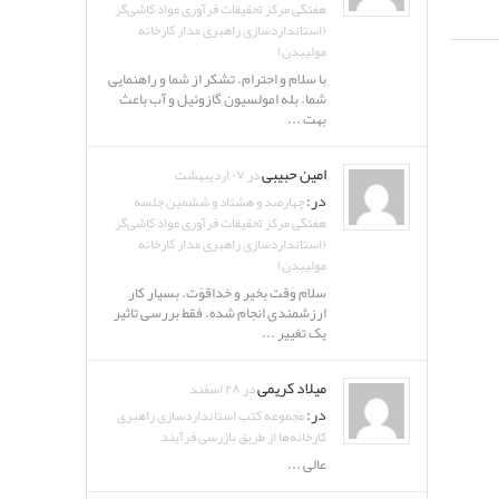
هفتگی مرکز تحقیقات فرآوری مواد کاشی‌گر
(استانداردسازی راهبری مدار کارخانه
مولیبدن)
با سلام و احترام. تشکر از شما و راهنمایی
شما. بله امولسیون گازوئیل و آب باعث
بهت ...
امین حبیبی
در ۰۷ اردیبهشت
در:
چهارصد و هشتاد و ششمین جلسه
هفتگی مرکز تحقیقات فرآوری مواد کاشی‌گر
(استانداردسازی راهبری مدار کارخانه
مولیبدن)
سلام وقت بخیر و خداقوّت. بسیار کار
ارزشمندی انجام شده. فقط بررسی تاثیر
یک تغییر ...
میلاد کریمی
در ۲۸ اسفند
در:
مجموعه کتب استانداردسازی راهبری
کارخانه‌ها از طریق بازرسی فرآیند
عالی ...