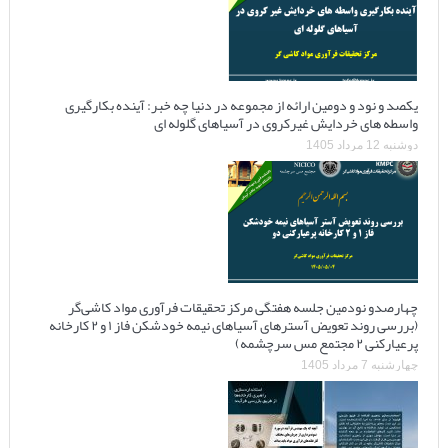
یکصد و نود و دومین ارائه از مجموعه در دنیا چه خبر: آینده بکارگیری
واسطه های خردایش غیرکروی در آسیاهای گلوله ای
دوشنبه 12 مرداد 1405
چهارصدو نودمین جلسه هفتگی مرکز تحقیقات فرآوری مواد کاشی‌گر
(بررسی روند تعویض آسترهای آسیاهای نیمه خودشکن فاز ۱ و ۲ کارخانه
پرعیارکنی ۲ مجتمع مس سرچشمه)
چهارشنبه 7 مرداد 1405