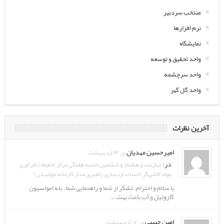
منتخب سردبیر
نرم افزارها
نمایشگاه
واحد تحقیق و توسعه
واحد سرچشمه
واحد گل گهر
آخرین نظرات
امیرحسین مهدیان
در ۱۴ اردیبهشت
در:
چهارصد و هشتاد و ششمین جلسه هفتگی مرکز تحقیقات فرآوری
مواد کاشی‌گر (استانداردسازی راهبری مدار کارخانه مولیبدن)
با سلام و احترام. تشکر از شما و راهنمایی شما. بله امولسیون
گازوئیل و آب باعث بهت ...
امین حبیبی
در ۰۷ اردیبهشت