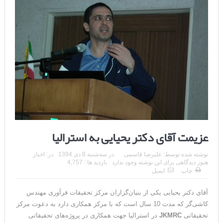
عزیمت آقای دکتر یحیایی به استرالیا
نوشته شده توسط:
علیرضا قاسمی
در
سه‌شنبه 8 دی 1394
در:
اخبار
هنوز دیدگاهی برای این نوشته وجود ندارد
بازدید ها : 4,757
چاپ
ایمیل
آقای دکتر یحیایی یکی از بنیان‌گزاران مرکز تحقیقات فرآوری مهندس
کاشی‌گر که مدت 10 سال است که با مرکز همکاری دارد به دعوت مرکز
تحقیقاتی
JKMRC
در استرالیا جهت همکاری در پروژه‌های تحقیقاتی