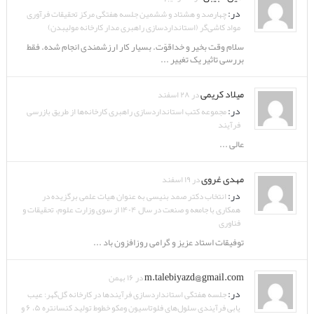
در:
چهارصد و هشتاد و ششمین جلسه هفتگی مرکز تحقیقات فرآوری
مواد کاشی‌گر (استانداردسازی راهبری مدار کارخانه مولیبدن)
سلام وقت بخیر و خداقوّت. بسیار کار ارزشمندی انجام شده. فقط
بررسی تاثیر یک تغییر ...
میلاد کریمی
در ۲۸ اسفند
در:
مجموعه کتب استانداردسازی راهبری کارخانه‌ها از طریق بازرسی
فرآیند
عالی ...
مهدی غروی
در ۱۹ اسفند
در:
انتخاب دکتر صمد بنیسی به عنوان هیات علمی برگزیده در
همکاری با جامعه و صنعت در سال ۱۴۰۴ از سوی وزارت علوم، تحقیقات و
فناوری
توفیقات استاد عزیز و گرامی روزافزون باد ...
m.talebiyazd@gmail.com
در ۱۶ بهمن
در:
جلسه هفتگی استانداردسازی فرآیندها در کارخانه گل‌گهر: عیب
یابی فرآیندی سلول‌های فلوتاسیون ومکو خطوط تولید کنسانتره ۵، ۶ و