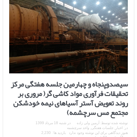
سیصدوپنجاه و چهارمین جلسه هفتگی مرکز
تحقیقات فرآوری مواد کاشی گر( مروری بر
روند تعویض آستر آسیاهای نیمه خودشکن
مجتمع مس سرچشمه)
نوشته شده توسط:
آرمین ولی زاده
در
شنبه 18 مرداد 1399
در:
اخبار
,
جلسات هفتگی
,
واحد سرچشمه
هنوز دیدگاهی برای این نوشته وجود ندارد
بازدید ها : 2,230