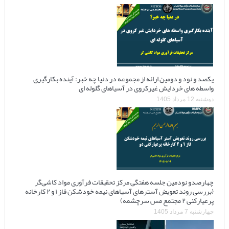
یکصد و نود و دومین ارائه از مجموعه در دنیا چه خبر: آینده بکارگیری
واسطه های خردایش غیرکروی در آسیاهای گلوله ای
دوشنبه 12 مرداد 1405
چهارصدو نودمین جلسه هفتگی مرکز تحقیقات فرآوری مواد کاشی‌گر
(بررسی روند تعویض آسترهای آسیاهای نیمه خودشکن فاز ۱ و ۲ کارخانه
پرعیارکنی ۲ مجتمع مس سرچشمه)
چهارشنبه 7 مرداد 1405