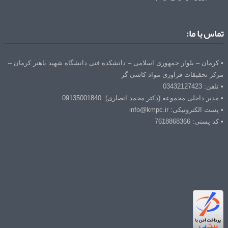
تماس با ما:
• کرمان – بلوار جمهوری اسلامی – دانشکده فنی دانشگاه شهید باهنر کرمان –
مرکز تحقیقات فرآوری مواد کاشی گر
• تلفن: 03432127423
• مدیر داخلی مجموعه (دکتر محمد انصاری): 09135001840
• پست الکترونیکی: info@kmpc.ir
• کد پستی: 7618868366