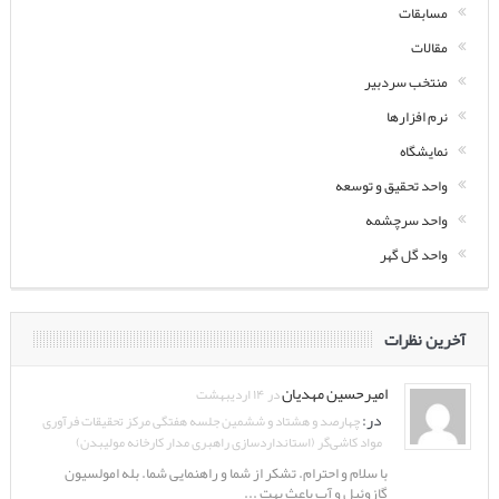
مسابقات
مقالات
منتخب سردبیر
نرم افزارها
نمایشگاه
واحد تحقیق و توسعه
واحد سرچشمه
واحد گل گهر
آخرین نظرات
امیرحسین مهدیان
در ۱۴ اردیبهشت
در:
چهارصد و هشتاد و ششمین جلسه هفتگی مرکز تحقیقات فرآوری
مواد کاشی‌گر (استانداردسازی راهبری مدار کارخانه مولیبدن)
با سلام و احترام. تشکر از شما و راهنمایی شما. بله امولسیون
گازوئیل و آب باعث بهت ...