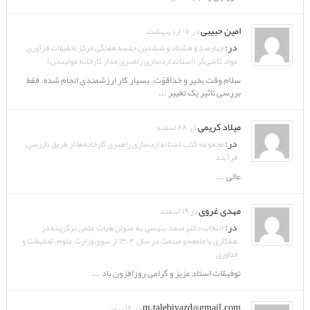
امین حبیبی
در ۰۷ اردیبهشت
در:
چهارصد و هشتاد و ششمین جلسه هفتگی مرکز تحقیقات فرآوری
مواد کاشی‌گر (استانداردسازی راهبری مدار کارخانه مولیبدن)
سلام وقت بخیر و خداقوّت. بسیار کار ارزشمندی انجام شده. فقط
بررسی تاثیر یک تغییر ...
میلاد کریمی
در ۲۸ اسفند
در:
مجموعه کتب استانداردسازی راهبری کارخانه‌ها از طریق بازرسی
فرآیند
عالی ...
مهدی غروی
در ۱۹ اسفند
در:
انتخاب دکتر صمد بنیسی به عنوان هیات علمی برگزیده در
همکاری با جامعه و صنعت در سال ۱۴۰۴ از سوی وزارت علوم، تحقیقات و
فناوری
توفیقات استاد عزیز و گرامی روزافزون باد ...
m.talebiyazd@gmail.com
در ۱۶ بهمن