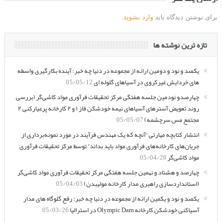
برای نوشتن دیدگاه باید
وارد بشوید
.
تازه ترین نوشته ها
یکصد و نود و دومین ارائه از مجموعه در دنیا چه خبر: آینده بکارگیری واسطه
های خردایش غیرکروی در آسیاهای گلوله ای
05/05/12
چهارصدو نودمین جلسه هفتگی مرکز تحقیقات فرآوری مواد کاشی‌گر (بررسی
روند تعویض آسترهای آسیاهای نیمه خودشکن فاز ۱ و ۲ کارخانه پرعیارکنی ۲
مجتمع مس سرچشمه)
05/05/07
انتشار کتابچه مهارتی “آنچه که یک مهندس فرآیند در مورد نمونه‌برداری از
جریان‌های کارخانه‌های فرآوری مواد باید بداند” توسط مرکز تحقیقات فرآوری
مواد کاشی‌گر
05/04/28
چهارصد و هشتاد و نهمین جلسه هفتگی مرکز تحقیقات فرآوری مواد کاشی‌گر
(استانداردسازی راهبری مدار کارخانه مولیبدن)
05/04/03
یکصد و نود و یکمین ارائه از مجموعه در دنیا چه خبر: رفع گلوگاه های مدار
آسیاکنی خودشکن کارخانه Olympic Dam در استرالیا
05/03/26