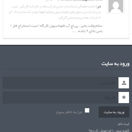
در:
جلسه هفتگی استانداردسازی فرآیندها در کارخانه گل‌گهر: عیب
یابی فرآیندی سلول‌های فلوتاسیون ومکو خطوط تولید کنسانتره ۵، ۶ و
۷ شرکت معدنی و صنعتی گل‌گهر
سلام وقت بخیر . پی اچ آب فلوتاسیون کارگاه ( جهت استخراج فلز )
باس بالای ۹ باشه . ...
ورود به سایت
مرا به خاطر بسپار
ورود به سایت
ثبت نام
کلمه عبور را فراموش کردم؟