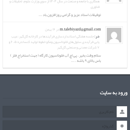
همکاری با جامعه و صنعت در سال ۱۴۰۴ از سوی وزارت علوم، تحقیقات و
فناوری
توفیقات استاد عزیز و گرامی روزافزون باد ...
m.talebiyazd@gmail.com
در ۱۶ بهمن
در:
جلسه هفتگی استانداردسازی فرآیندها در کارخانه گل‌گهر: عیب
یابی فرآیندی سلول‌های فلوتاسیون ومکو خطوط تولید کنسانتره ۵، ۶ و
۷ شرکت معدنی و صنعتی گل‌گهر
سلام وقت بخیر . پی اچ آب فلوتاسیون کارگاه ( جهت استخراج فلز )
باس بالای ۹ باشه . ...
ورود به سایت