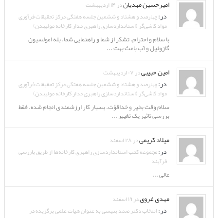
امیرحسین مهدیان
در ۱۴ اردیبهشت
در:
چهارصد و هشتاد و ششمین جلسه هفتگی مرکز تحقیقات فرآوری
مواد کاشی‌گر (استانداردسازی راهبری مدار کارخانه مولیبدن)
با سلام و احترام. تشکر از شما و راهنمایی شما. بله امولسیون
گازوئیل و آب باعث بهت ...
امین حبیبی
در ۰۷ اردیبهشت
در:
چهارصد و هشتاد و ششمین جلسه هفتگی مرکز تحقیقات فرآوری
مواد کاشی‌گر (استانداردسازی راهبری مدار کارخانه مولیبدن)
سلام وقت بخیر و خداقوّت. بسیار کار ارزشمندی انجام شده. فقط
بررسی تاثیر یک تغییر ...
میلاد کریمی
در ۲۸ اسفند
در:
مجموعه کتب استانداردسازی راهبری کارخانه‌ها از طریق بازرسی
فرآیند
عالی ...
مهدی غروی
در ۱۹ اسفند
در:
انتخاب دکتر صمد بنیسی به عنوان هیات علمی برگزیده در