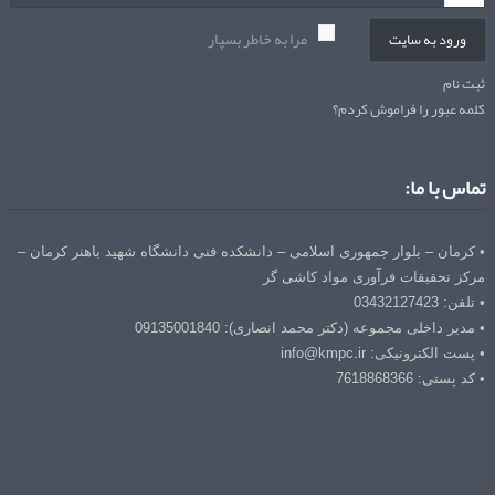
مرا به خاطر بسپار
ورود به سایت
ثبت نام
کلمه عبور را فراموش کردم؟
تماس با ما:
• کرمان – بلوار جمهوری اسلامی – دانشکده فنی دانشگاه شهید باهنر کرمان –
مرکز تحقیقات فرآوری مواد کاشی گر
• تلفن: 03432127423
• مدیر داخلی مجموعه (دکتر محمد انصاری): 09135001840
• پست الکترونیکی: info@kmpc.ir
• کد پستی: 7618868366