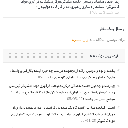
چهارصد و هشتاد و نهمین جلسه هفتگی مرکز تحقیقات فرآوری مواد
کاشی‌گر (استانداردسازی راهبری مدار کارخانه مولیبدن)
چهارشنبه 3 تیر 1405
ارسال یک نظر
برای نوشتن دیدگاه باید
وارد بشوید
.
تازه ترین نوشته ها
یکصد و نود و دومین ارائه از مجموعه در دنیا چه خبر: آینده بکارگیری واسطه
های خردایش غیرکروی در آسیاهای گلوله ای
05/05/12
چهارصدو نودمین جلسه هفتگی مرکز تحقیقات فرآوری مواد کاشی‌گر (بررسی
روند تعویض آسترهای آسیاهای نیمه خودشکن فاز ۱ و ۲ کارخانه پرعیارکنی ۲
مجتمع مس سرچشمه)
05/05/07
انتشار کتابچه مهارتی “آنچه که یک مهندس فرآیند در مورد نمونه‌برداری از
جریان‌های کارخانه‌های فرآوری مواد باید بداند” توسط مرکز تحقیقات فرآوری
مواد کاشی‌گر
05/04/28