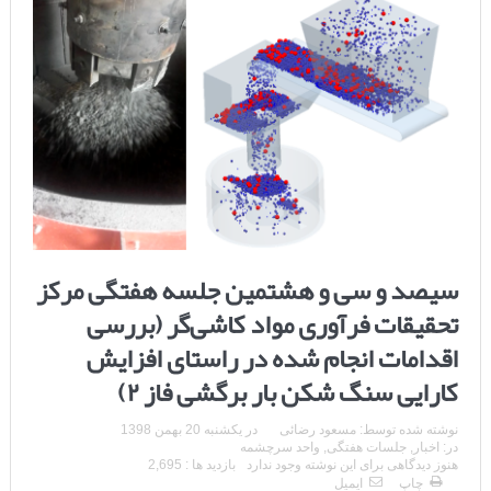
سیصد و سی و هشتمین جلسه هفتگی مرکز
تحقیقات فرآوری مواد کاشی‌گر (بررسی
اقدامات انجام شده در راستای افزایش
کارایی سنگ شکن بار برگشی فاز ۲)
نوشته شده توسط:
مسعود رضائی
در
یکشنبه 20 بهمن 1398
در:
اخبار
,
جلسات هفتگی
,
واحد سرچشمه
هنوز دیدگاهی برای این نوشته وجود ندارد
بازدید ها : 2,695
چاپ
ایمیل