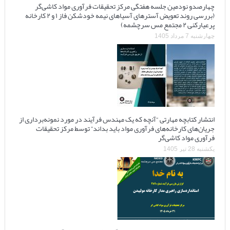
چهارصدو نودمین جلسه هفتگی مرکز تحقیقات فرآوری مواد کاشی‌گر
(بررسی روند تعویض آسترهای آسیاهای نیمه خودشکن فاز ۱ و ۲ کارخانه
پرعیارکنی ۲ مجتمع مس سرچشمه)
چهارشنبه 7 مرداد 1405
انتشار کتابچه مهارتی “آنچه که یک مهندس فرآیند در مورد نمونه‌برداری از
جریان‌های کارخانه‌های فرآوری مواد باید بداند” توسط مرکز تحقیقات
فرآوری مواد کاشی‌گر
یکشنبه 28 تیر 1405