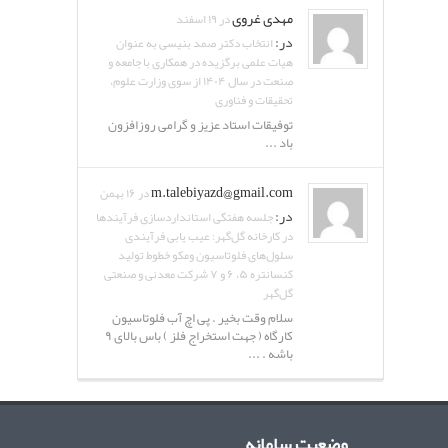
مهدی غروی
در ۱۹ اسفند
در:
انتخاب دکتر صمد بنیسی به عنوان
هیات علمی برگزیده در همکاری با جامعه و
صنعت در سال ۱۴۰۴ از سوی وزارت علوم،
تحقیقات و فناوری
توفیقات استاد عزیز و گرامی روزافزون
باد ...
m.talebiyazd@gmail.com
در ۱۶ بهمن
در:
جلسه هفتگی استانداردسازی فرآیندها
در کارخانه گل‌گهر: عیب یابی فرآیندی
سلول‌های فلوتاسیون ومکو خطوط تولید
کنسانتره ۵، ۶ و ۷ شرکت معدنی و صنعتی
گل‌گهر
سلام وقت بخیر . پی اچ آب فلوتاسیون
کارگاه ( جهت استخراج فلز ) باس بالای ۹
باشه . ...
وضعیت سامانه