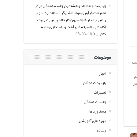
چهارصد و هشتاد و هشتمین جلسه هفتگی مرکز
تحقیقات فرآوری مواد کاشی‌گر (استانداردسازی
راهبری مدار فلوتاسیون کارخانه پرعیارکنی یک
(کاهش دانسیته شیرآهک و راه‌اندازی حلقه
کنترلی))
05/03/18
موضوعات
 در ساعت 7 صبح روز پنجشنبه
اخبار
یم
بازدید کنندگان
دید پس
تجهیزات
جلسات هفتگی
دستاوردها
دوره های آموزشی
رسانه