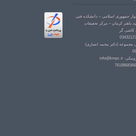
لوار جمهوری اسلامی – دانشکده فنی
د باهنر کرمان – مرکز تحقیقات
 کاشی گر
ی مجموعه (دکتر محمد انصاری):
0
info@kmpc.i