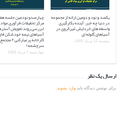
یکصد و نود و دومین ارائه از مجموعه
چهارصدو نودمین جلسه هف
در دنیا چه خبر: آینده بکارگیری
مرکز تحقیقات فرآوری مواد 
واسطه های خردایش غیرکروی در
(بررسی روند تعویض آستره
آسیاهای گلوله ای
کارخانه پرعیارکنی
دوشنبه 12 مرداد 1405
سرچشمه)
چهارشنبه 7 مرداد 1405
ارسال یک نظر
برای نوشتن دیدگاه باید
وارد بشوید
.