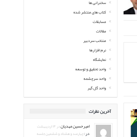
سخنرانی ها
کتاب های منتشر شده
مسابقات
مقالات
منتخب سردبیر
نرم افزارها
نمایشگاه
واحد تحقیق و توسعه
واحد سرچشمه
واحد گل گهر
آخرین نظرات
امیرحسین مهدیان
در ۱۴ اردیبهشت
در:
چهارصد و هشتاد و ششمین جلسه