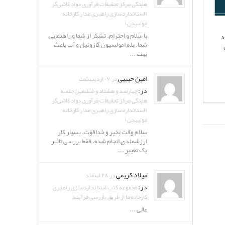
هفتگی مرکز تحقیقات فرآوری مواد کاشی‌گر
(استانداردسازی راهبری مدار کارخانه
مولیبدن)
با سلام و احترام. تشکر از شما و راهنمایی
د
شما. بله امولسیون گازوئیل و آب باعث
بهت ...
امین حبیبی
در ۰۷ اردیبهشت
در:
چهارصد و هشتاد و ششمین جلسه
هفتگی مرکز تحقیقات فرآوری مواد کاشی‌گر
(استانداردسازی راهبری مدار کارخانه
مولیبدن)
سلام وقت بخیر و خداقوّت. بسیار کار
ارزشمندی انجام شده. فقط بررسی تاثیر
یک تغییر ...
میلاد کریمی
در ۲۸ اسفند
در:
مجموعه کتب استانداردسازی راهبری
کارخانه‌ها از طریق بازرسی فرآیند
عالی ...