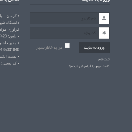
• کرمان – ب
دانشگاه شهی
فرآوری مواد
• تلفن: 03432127423
• مدیر داخل
مرا به خاطر بسپار
ورود به سایت
9135001840
• پست الکترونیکی: r
ثبت نام
• کد پستی: 7618868366
کلمه عبور را فراموش کردم؟