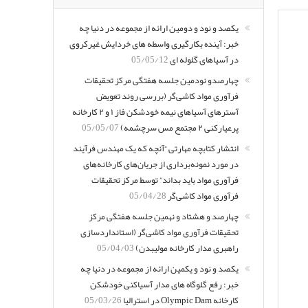
یکصد و نود و دومین ارائه از مجموعه در دنیا چه
خبر: آینده بکارگیری واسطه های خردایش غیرکروی
در آسیاهای گلوله ای
05/05/12
چهارصدو نودمین جلسه هفتگی مرکز تحقیقات
فرآوری مواد کاشی‌گر (بررسی روند تعویض
آسترهای آسیاهای نیمه خودشکن فاز ۱ و ۲ کارخانه
پرعیارکنی ۲ مجتمع مس سرچشمه)
05/05/07
انتشار کتابچه مهارتی “آنچه که یک مهندس فرآیند
در مورد نمونه‌برداری از جریان‌های کارخانه‌های
فرآوری مواد باید بداند” توسط مرکز تحقیقات
فرآوری مواد کاشی‌گر
05/04/28
چهارصد و هشتاد و نهمین جلسه هفتگی مرکز
تحقیقات فرآوری مواد کاشی‌گر (استانداردسازی
راهبری مدار کارخانه مولیبدن)
05/04/03
یکصد و نود و یکمین ارائه از مجموعه در دنیا چه
خبر: رفع گلوگاه های مدار آسیاکنی خودشکن
کارخانه Olympic Dam در استرالیا
05/03/26