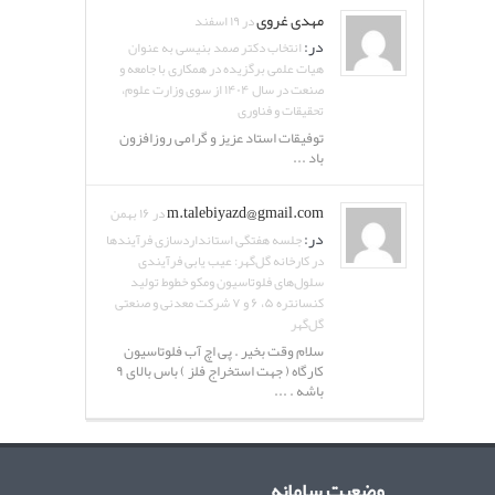
مهدی غروی
در ۱۹ اسفند
در:
انتخاب دکتر صمد بنیسی به عنوان
هیات علمی برگزیده در همکاری با جامعه و
صنعت در سال ۱۴۰۴ از سوی وزارت علوم،
تحقیقات و فناوری
توفیقات استاد عزیز و گرامی روزافزون
باد ...
m.talebiyazd@gmail.com
در ۱۶ بهمن
در:
جلسه هفتگی استانداردسازی فرآیندها
در کارخانه گل‌گهر: عیب یابی فرآیندی
سلول‌های فلوتاسیون ومکو خطوط تولید
کنسانتره ۵، ۶ و ۷ شرکت معدنی و صنعتی
گل‌گهر
سلام وقت بخیر . پی اچ آب فلوتاسیون
کارگاه ( جهت استخراج فلز ) باس بالای ۹
باشه . ...
وضعیت سامانه