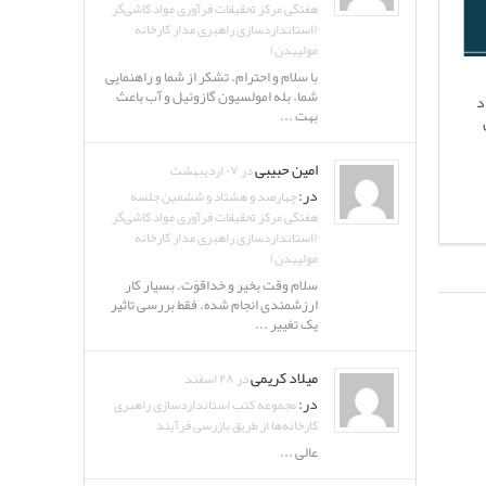
هفتگی مرکز تحقیقات فرآوری مواد کاشی‌گر
(استانداردسازی راهبری مدار کارخانه
مولیبدن)
با سلام و احترام. تشکر از شما و راهنمایی
شما. بله امولسیون گازوئیل و آب باعث
د
بهت ...
امین حبیبی
در ۰۷ اردیبهشت
در:
چهارصد و هشتاد و ششمین جلسه
هفتگی مرکز تحقیقات فرآوری مواد کاشی‌گر
(استانداردسازی راهبری مدار کارخانه
مولیبدن)
سلام وقت بخیر و خداقوّت. بسیار کار
ارزشمندی انجام شده. فقط بررسی تاثیر
یک تغییر ...
میلاد کریمی
در ۲۸ اسفند
در:
مجموعه کتب استانداردسازی راهبری
کارخانه‌ها از طریق بازرسی فرآیند
عالی ...