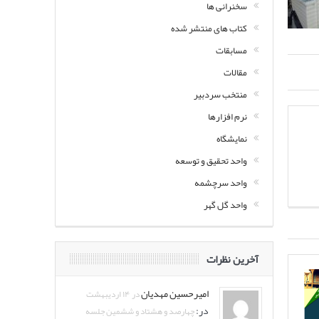
سخنرانی ها
کتاب های منتشر شده
مسابقات
مقالات
منتخب سردبیر
نرم افزارها
نمایشگاه
واحد تحقیق و توسعه
واحد سرچشمه
واحد گل گهر
آخرین نظرات
امیرحسین مهدیان
در ۱۴ اردیبهشت
در:
چهارصد و هشتاد و ششمین جلسه