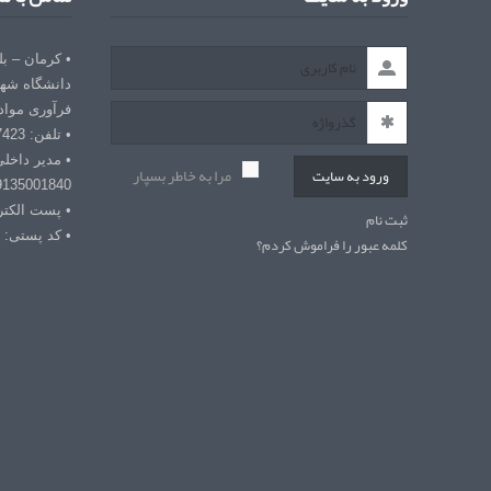
• کرمان – ب
دانشگاه شهی
فرآوری مواد
• تلفن: 03432127423
• مدیر داخل
مرا به خاطر بسپار
ورود به سایت
9135001840
• پست الکترونیکی: r
ثبت نام
• کد پستی: 7618868366
کلمه عبور را فراموش کردم؟