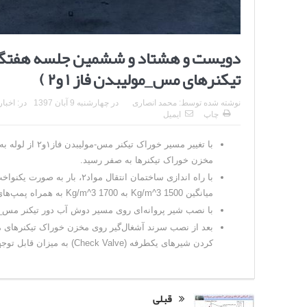
دویست و هشتاد و ششمین جلسه هفتگی م
تیکنرهای مس_مولیبدن فاز ۱ و۲ )
نوشته شده توسط:
محمد انصاری
در
چهارشنبه 9 آبان 1397
در:
اخبار
چاپ
ایمیل
با تغییر مسیر 
مخزن خوراک تیکنرها به صفر رسید.
با راه اندازی ساختمان انتقال
میانگین Kg/m^3 1500 به Kg/m^3 1700 به همراه پمپ‌های مستقیم و بعد از خاموشی پمپ‌های مستقیم به Kg/m^3 1900 رسید.
با نصب شیر پروانه‌ای روی مسیر دوش آب دور تیکنر مس_مولیبدن فاز ۱ امکان تنظیم دبی آب دوش دور و مر
بعد از نصب سرند آشغال‌گیر روی مخزن خوراک تیکنرهای 
کردن شیرهای یکطرفه (Check Valve) به میزان قابل توجهی کاهش پیدا کرده است.
قبلی