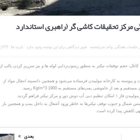
رکز تحقیقات کاشی گر (راهبری استاندارد
,
جلسات هفتگی
,
واحد سرچشمه
هنوز دیدگاهی برای این نوشته وجود ندارد
بازدید ها : 2,575
خوراک تیکنر مس-مولیبدن فاز۱و۲ از لوله به کانال، حجم توقفات تیکنر به منظور رسوب‌زدایی لوله ها و نیز سرریز کردن پالپ از
 مواد۲، بار به صورت یکنواخت و پیوسته به کارخانه مولیبدن فرستاده می‌شود و همچنین دانسیته انتقال مواد از
کز تیکنر فراهم گردید.
مس شمال و جنوب توقف تیکنرها به خاطر ورود آشغال به داخل پمپ و همچنین باز
بعدی