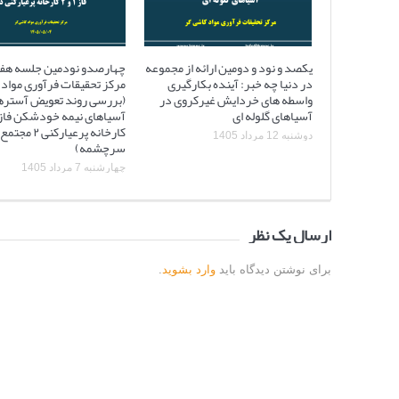
یکصد و نود و دومین ارائه از مجموعه
چهارصدو نودمین جلسه هف
در دنیا چه خبر: آینده بکارگیری
مرکز تحقیقات فرآوری مواد 
واسطه های خردایش غیرکروی در
(بررسی روند تعویض آستره
آسیاهای گلوله ای
کارخانه پرعیارکنی
دوشنبه 12 مرداد 1405
سرچشمه)
چهارشنبه 7 مرداد 1405
ارسال یک نظر
برای نوشتن دیدگاه باید
وارد بشوید
.