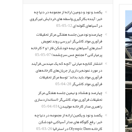
یکصد و نود و دومین ارائه از مجموعه در دنیا چه
خبر: آینده بکارگیری واسطه های خردایش غیرکروی
در آسیاهای گلوله ای
05/05/12
چهارصدو نودمین جلسه هفتگی مرکز تحقیقات
فرآوری مواد کاشی‌گر (بررسی روند تعویض
آسترهای آسیاهای نیمه خودشکن فاز ۱ و ۲ کارخانه
پرعیارکنی ۲ مجتمع مس سرچشمه)
05/05/07
انتشار کتابچه مهارتی “آنچه که یک مهندس فرآیند
در مورد نمونه‌برداری از جریان‌های کارخانه‌های
فرآوری مواد باید بداند” توسط مرکز تحقیقات
فرآوری مواد کاشی‌گر
05/04/28
چهارصد و هشتاد و نهمین جلسه هفتگی مرکز
تحقیقات فرآوری مواد کاشی‌گر (استانداردسازی
راهبری مدار کارخانه مولیبدن)
05/04/03
یکصد و نود و یکمین ارائه از مجموعه در دنیا چه
خبر: رفع گلوگاه های مدار آسیاکنی خودشکن
کارخانه Olympic Dam در استرالیا
05/03/26