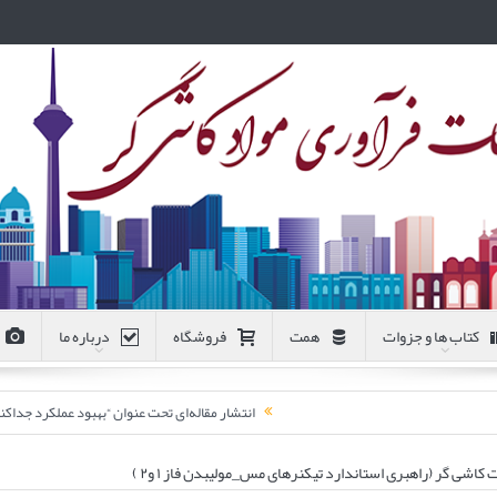
کتاب ها و جزوات
همت
فروشگاه
درباره ما
انتشار مقاله‌ای تحت عنوان “بهبود عملکرد جد
ی گر (راهبری استاندارد تیکنرهای مس_مولیبدن فاز ۱ و۲ )