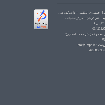
لوار جمهوری اسلامی – دانشکده فنی
د باهنر کرمان – مرکز تحقیقات
 کاشی گر
ی مجموعه (دکتر محمد انصاری):
0
info@kmpc.i