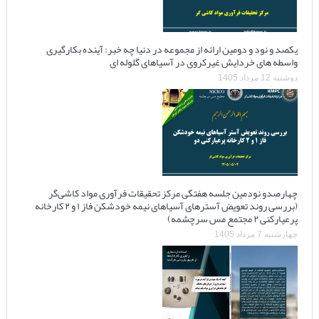
یکصد و نود و دومین ارائه از مجموعه در دنیا چه خبر: آینده بکارگیری
واسطه های خردایش غیرکروی در آسیاهای گلوله ای
دوشنبه 12 مرداد 1405
چهارصدو نودمین جلسه هفتگی مرکز تحقیقات فرآوری مواد کاشی‌گر
(بررسی روند تعویض آسترهای آسیاهای نیمه خودشکن فاز ۱ و ۲ کارخانه
پرعیارکنی ۲ مجتمع مس سرچشمه)
چهارشنبه 7 مرداد 1405