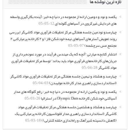
تازه ترین نوشته ها
یکصد و نود و دومین ارائه از مجموعه در دنیا چه خبر: آینده بکارگیری واسطه
های خردایش غیرکروی در آسیاهای گلوله ای
05/05/12
چهارصدو نودمین جلسه هفتگی مرکز تحقیقات فرآوری مواد کاشی‌گر (بررسی
روند تعویض آسترهای آسیاهای نیمه خودشکن فاز ۱ و ۲ کارخانه پرعیارکنی ۲
مجتمع مس سرچشمه)
05/05/07
انتشار کتابچه مهارتی “آنچه که یک مهندس فرآیند در مورد نمونه‌برداری از
جریان‌های کارخانه‌های فرآوری مواد باید بداند” توسط مرکز تحقیقات فرآوری
مواد کاشی‌گر
05/04/28
چهارصد و هشتاد و نهمین جلسه هفتگی مرکز تحقیقات فرآوری مواد کاشی‌گر
(استانداردسازی راهبری مدار کارخانه مولیبدن)
05/04/03
یکصد و نود و یکمین ارائه از مجموعه در دنیا چه خبر: رفع گلوگاه های مدار
آسیاکنی خودشکن کارخانه Olympic Dam در استرالیا
05/03/26
چهارصد و هشتاد و هشتمین جلسه هفتگی مرکز تحقیقات فرآوری مواد
کاشی‌گر (استانداردسازی راهبری مدار فلوتاسیون کارخانه پرعیارکنی یک
(کاهش دانسیته شیرآهک و راه‌اندازی حلقه کنترلی))
05/03/18