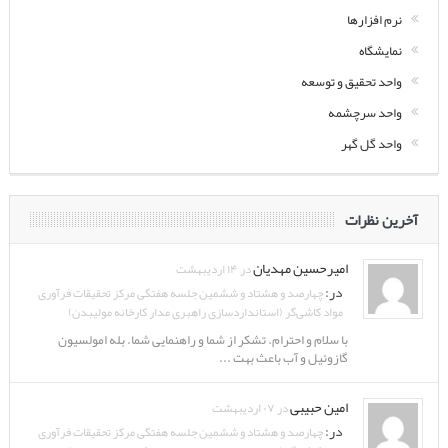
نرم افزارها
نمایشگاه
واحد تحقیق و توسعه
واحد سرچشمه
واحد گل گهر
آخرین نظرات
امیرحسین مهدیان
در ۱۴ اردیبهشت
در:
چهارصد و هشتاد و ششمین جلسه هفتگی مرکز تحقیقات فرآوری
مواد کاشی‌گر (استانداردسازی راهبری مدار کارخانه مولیبدن)
با سلام و احترام. تشکر از شما و راهنمایی شما. بله امولسیون
گازوئیل و آب باعث بهت ...
امین حبیبی
در ۰۷ اردیبهشت
در:
چهارصد و هشتاد و ششمین جلسه هفتگی مرکز تحقیقات فرآوری