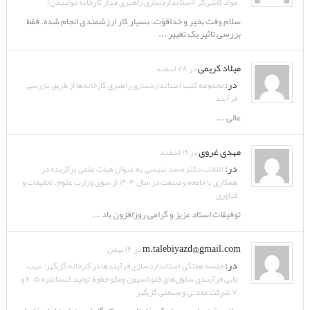
مواد کاشی‌گر (استانداردسازی راهبری مدار کارخانه مولیبدن)
سلام وقت بخیر و خداقوّت. بسیار کار ارزشمندی انجام شده. فقط
بررسی تاثیر یک تغییر ...
میلاد کریمی
در ۲۸ اسفند
در:
مجموعه کتب استانداردسازی راهبری کارخانه‌ها از طریق بازرسی
فرآیند
عالی ...
مهدی غروی
در ۱۹ اسفند
در:
انتخاب دکتر صمد بنیسی به عنوان هیات علمی برگزیده در
همکاری با جامعه و صنعت در سال ۱۴۰۴ از سوی وزارت علوم، تحقیقات و
فناوری
توفیقات استاد عزیز و گرامی روزافزون باد ...
m.talebiyazd@gmail.com
در ۱۶ بهمن
در:
جلسه هفتگی استانداردسازی فرآیندها در کارخانه گل‌گهر: عیب
یابی فرآیندی سلول‌های فلوتاسیون ومکو خطوط تولید کنسانتره ۵، ۶ و
۷ شرکت معدنی و صنعتی گل‌گهر