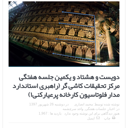
دویست و هشتاد و یکمین جلسه هفتگی
مرکز تحقیقات کاشی گر (راهبری استاندارد
مدار فلوتاسیون کارخانه پرعیارکنی۱)
نوشته شده توسط:
محمد انصاری
در
دوشنبه 26 شهریور 1397
در:
اخبار
,
جلسات هفتگی
,
واحد سرچشمه
هنوز دیدگاهی برای این نوشته وجود ندارد
بازدید ها : 1,967
چاپ
ایمیل