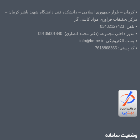
• کرمان – بلوار جمهوری اسلامی – دانشکده فنی دانشگاه شهید باهنر کرمان –
مرکز تحقیقات فرآوری مواد کاشی گر
• تلفن: 03432127423
• مدیر داخلی مجموعه (دکتر محمد انصاری): 09135001840
• پست الکترونیکی: info@kmpc.ir
• کد پستی: 7618868366
وضعیت سامانه