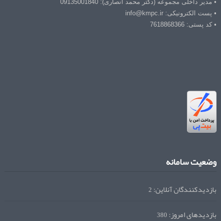
• مدیر داخلی مجموعه (دکتر محمد انصاری): 09135001840
• پست الکترونیکی: info@kmpc.ir
• کد پستی: 7618868366
وضعیت سامانه
بازدیدکنندگان آنلاین:
2
بازدیدهای امروز:
380