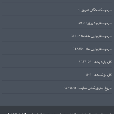
بازدیدکنندگان امروز:
8
بازدیدهای دیروز:
3,934
بازدیدهای این هفته:
31,142
بازدیدهای این ماه:
212,354
کل بازدیدها:
6,957,128
کل نوشته‌ها:
843
تاریخ به‌روزشدن سایت:
۰۵/۰۵/۱۲
کپی برداری از مطالب این سامانه در صورت درج منبع بلامانع است.
مرکز تحقیقات فرآوری