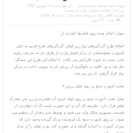
نوشته شده توسط:
محمد انصاری
در
چهارشنبه 21 شهریور 1397
در:
اخبار
,
جلسات هفتگی
,
واحد سرچشمه
هنوز دیدگاهی برای این نوشته وجود ندارد
بازدید ها : 2,665
چاپ
ایمیل
موارد انجام شده روی فیلترها عبارتند از:
اصلاح طرح گردگیرهای نوار زیر فیلتر: گردگیرهای طرح قدیم به دلیل
کمبودن مقاومتشان در برابر فشار وارده از طرف بار به سرعت زاویه
شان نسب به شوت افزایش می یافت. با انجام این طرح،این مشکل
حل شد و نیز علاوه بر جلوگیری از ریزش بار به بیرون، باعث در مرکز
نوار قرار گرفتن بار نیز می شد.
نصب کدورت سنج بر روی فیلتر پرس ۲
محل نصب کدورت سنج بر روی لوله خروج آب فیلتریت و زیر سر متحرک
فیلتر قرار دارد ، طریقه کار آن به این صورت است که آب فیلتریت از
قسمت شیپوری شکل وارد می شود و توسط شیر مقذار آن تنظیم می
شود ، بر روی کدورت سنج یک فرستنده و یک گیرنده وجود دارد که
میزان کدورت را اندازه گرفته و در صورت کدر بودن فیلتر را از مدار
خارج می کند.