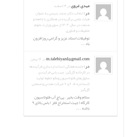
مهدی غروی
در ۱۹ اسفند
در:
انتخاب دکتر صمد بنیسی به عنوان
هیات علمی برگزیده در همکاری با جامعه و
صنعت در سال ۱۴۰۴ از سوی وزارت علوم،
تحقیقات و فناوری
توفیقات استاد عزیز و گرامی روزافزون
باد ...
m.talebiyazd@gmail.com
در ۱۶ بهمن
در:
جلسه هفتگی استانداردسازی فرآیندها
در کارخانه گل‌گهر: عیب یابی فرآیندی
سلول‌های فلوتاسیون ومکو خطوط تولید
کنسانتره ۵، ۶ و ۷ شرکت معدنی و صنعتی
گل‌گهر
سلام وقت بخیر . پی اچ آب فلوتاسیون
کارگاه ( جهت استخراج فلز ) باس بالای ۹
باشه . ...