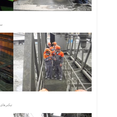
سا
تیکنرهای 