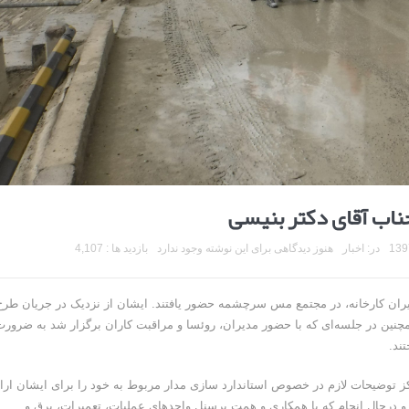
اب آقای دکتر بنیسی
در:
اخبار
هنوز دیدگاهی برای این نوشته وجود ندارد
بازدید ها : 4,107
 بنیسی به دعوت مدیران کارخانه، در مجتمع مس سرچشمه حضور یافتند. ایشان از نزدیک در جریان طرح
مچنین در جلسه‌ای که با حضور مدیران، روئسا و مراقبت کاران برگزار شد به ضرورت
ند.
از اعضای مرکز توضیحات لازم در خصوص استاندارد سازی مدار مربوط به خود را برای ایشان ارا
و درحال انجام که با همکاری و همت پرسنل واحدهای عملیات، تعمیرات، برق و