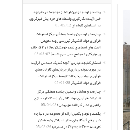
یکصد و نود و دومین ارائه از مجموعه در دنیا چه
خبر: آینده بکارگیری واسطه های خردایش غیرکروی
در آسیاهای گلوله ای
05/05/12
چهارصدو نودمین جلسه هفتگی مرکز تحقیقات
فرآوری مواد کاشی‌گر (بررسی روند تعویض
آسترهای آسیاهای نیمه خودشکن فاز ۱ و ۲ کارخانه
پرعیارکنی ۲ مجتمع مس سرچشمه)
05/05/07
انتشار کتابچه مهارتی “آنچه که یک مهندس فرآیند
در مورد نمونه‌برداری از جریان‌های کارخانه‌های
فرآوری مواد باید بداند” توسط مرکز تحقیقات
فرآوری مواد کاشی‌گر
05/04/28
چهارصد و هشتاد و نهمین جلسه هفتگی مرکز
تحقیقات فرآوری مواد کاشی‌گر (استانداردسازی
راهبری مدار کارخانه مولیبدن)
05/04/03
یکصد و نود و یکمین ارائه از مجموعه در دنیا چه
خبر: رفع گلوگاه های مدار آسیاکنی خودشکن
کارخانه Olympic Dam در استرالیا
05/03/26