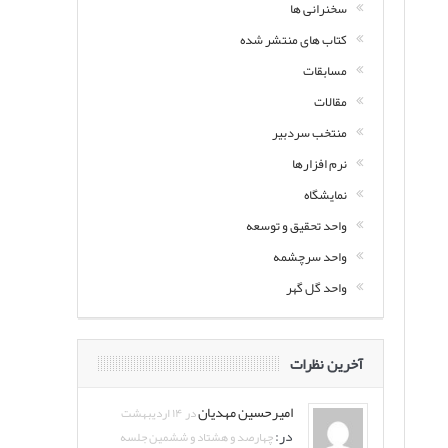
سخنرانی ها
کتاب های منتشر شده
مسابقات
مقالات
منتخب سردبیر
نرم افزارها
نمایشگاه
واحد تحقیق و توسعه
واحد سرچشمه
واحد گل گهر
آخرین نظرات
امیرحسین مهدیان
در ۱۴ اردیبهشت
در:
چهارصد و هشتاد و ششمین جلسه