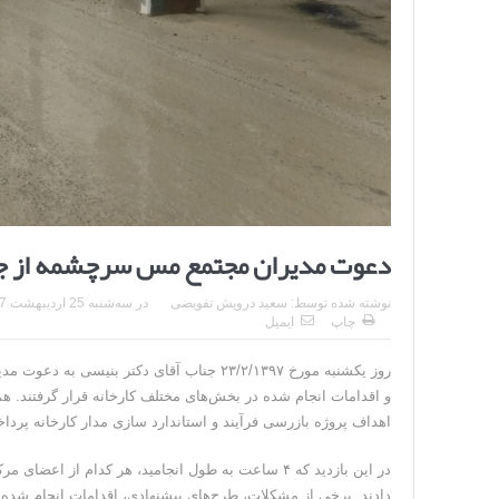
دعوت مدیران مجتمع مس سرچشمه از جن
نوشته شده توسط:
سعید درویش تفویضی
در
سه‌شنبه 25 اردیبهشت 1397
چاپ
ایمیل
روز یکشنبه مورخ ۲۳/۲/۱۳۹۷ جناب آقای دکتر
و اقدامات انجام شده در بخش‌های مختلف کارخانه قرار گرفتند. ه
اهداف پروژه بازرسی فرآیند و استاندارد سازی مدار کارخانه پرداخت
در این بازدید که ۴ ساعت به طول انجامید، هر کدام 
دادند. برخی از مشکلات، طرح‌های پیشنهادی، اقدامات انجام شده 