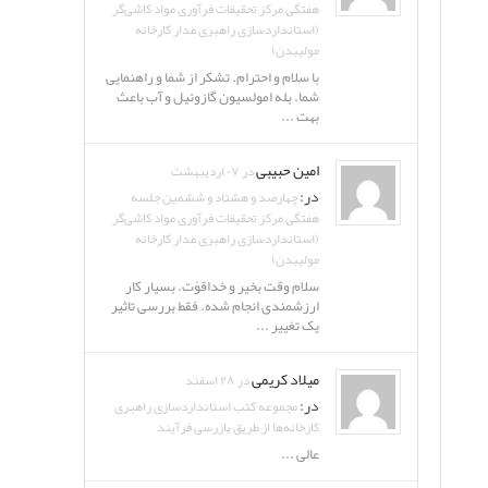
هفتگی مرکز تحقیقات فرآوری مواد کاشی‌گر
(استانداردسازی راهبری مدار کارخانه
مولیبدن)
با سلام و احترام. تشکر از شما و راهنمایی
شما. بله امولسیون گازوئیل و آب باعث
بهت ...
امین حبیبی
در ۰۷ اردیبهشت
در:
چهارصد و هشتاد و ششمین جلسه
هفتگی مرکز تحقیقات فرآوری مواد کاشی‌گر
(استانداردسازی راهبری مدار کارخانه
مولیبدن)
سلام وقت بخیر و خداقوّت. بسیار کار
ارزشمندی انجام شده. فقط بررسی تاثیر
یک تغییر ...
میلاد کریمی
در ۲۸ اسفند
در:
مجموعه کتب استانداردسازی راهبری
کارخانه‌ها از طریق بازرسی فرآیند
عالی ...