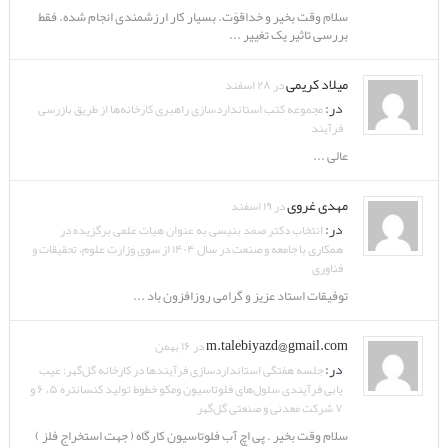
سلام وقت بخیر و خداقوّت. بسیار کار ارزشمندی انجام شده. فقط
بررسی تاثیر یک تغییر ...
میلاد کریمی
در ۲۸ اسفند
در:
مجموعه کتب استانداردسازی راهبری کارخانه‌ها از طریق بازرسی
فرآیند
عالی ...
مهدی غروی
در ۱۹ اسفند
در:
انتخاب دکتر صمد بنیسی به عنوان هیات علمی برگزیده در
همکاری با جامعه و صنعت در سال ۱۴۰۴ از سوی وزارت علوم، تحقیقات و
فناوری
توفیقات استاد عزیز و گرامی روزافزون باد ...
m.talebiyazd@gmail.com
در ۱۶ بهمن
در:
جلسه هفتگی استانداردسازی فرآیندها در کارخانه گل‌گهر: عیب
یابی فرآیندی سلول‌های فلوتاسیون ومکو خطوط تولید کنسانتره ۵، ۶ و
۷ شرکت معدنی و صنعتی گل‌گهر
سلام وقت بخیر . پی اچ آب فلوتاسیون کارگاه ( جهت استخراج فلز )