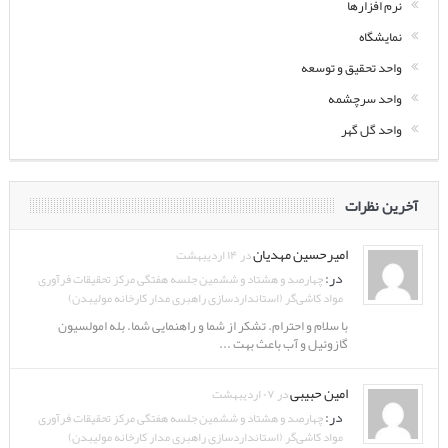
نرم افزارها
نمایشگاه
واحد تحقیق و توسعه
واحد سرچشمه
واحد گل گهر
آخرین نظرات
امیرحسین مهدیان
در ۱۴ اردیبهشت
در:
چهارصد و هشتاد و ششمین جلسه هفتگی مرکز تحقیقات فرآوری
مواد کاشی‌گر (استانداردسازی راهبری مدار کارخانه مولیبدن)
با سلام و احترام. تشکر از شما و راهنمایی شما. بله امولسیون
گازوئیل و آب باعث بهت ...
امین حبیبی
در ۰۷ اردیبهشت
در:
چهارصد و هشتاد و ششمین جلسه هفتگی مرکز تحقیقات فرآوری
مواد کاشی‌گر (استانداردسازی راهبری مدار کارخانه مولیبدن)