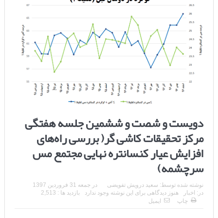
دویست و شصت و ششمین جلسه هفتگی
مرکز تحقیقات کاشی گر( بررسی راه‌های
افزایش عیار کنسانتره نهایی مجتمع مس
سرچشمه)
نوشته شده توسط:
سعید درویش تفویضی
در
جمعه 31 فروردین 1397
در:
اخبار
هنوز دیدگاهی برای این نوشته وجود ندارد
بازدید ها : 2,513
چاپ
ایمیل