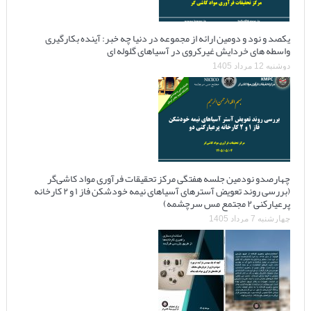
یکصد و نود و دومین ارائه از مجموعه در دنیا چه خبر: آینده بکارگیری
واسطه های خردایش غیرکروی در آسیاهای گلوله ای
دوشنبه 12 مرداد 1405
چهارصدو نودمین جلسه هفتگی مرکز تحقیقات فرآوری مواد کاشی‌گر
(بررسی روند تعویض آسترهای آسیاهای نیمه خودشکن فاز ۱ و ۲ کارخانه
پرعیارکنی ۲ مجتمع مس سرچشمه)
چهارشنبه 7 مرداد 1405