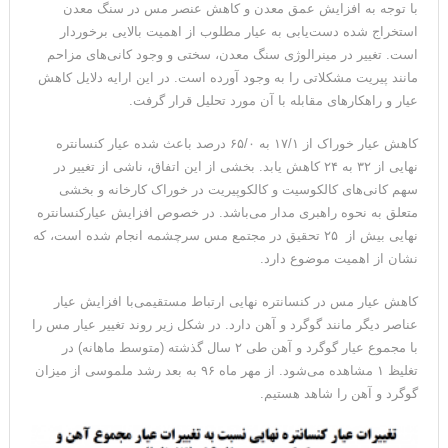
با توجه به افزایش عمق معدن و کاهش عنصر مس در سنگ معدن
استخراج شده دست‌یابی به عیار مطلوب از اهمیت بالایی برخوردار
است. تغییر در مینرالوژی سنگ معدن، سختی و وجود کانی‌های مزاحم
مانند پیریت مشکلاتی را به وجود آورده است. در این ارایه دلایل کاهش
عیار و راهکارهای مقابله با آن مورد تحلیل قرار گرفت.
کاهش عیار خوراک از ۱۷/۱ به ۶۵/۰ درصد باعث شده عیار کنسانتره
نهایی از ۳۲ به ۲۴ کاهش یابد. بخشی از این اتفاق، ناشی از تغییر در
سهم کانی‌های کالکوسیت و کالکوپیریت در خوراک کارخانه و بخشی
متعلق به نحوه راهبری مدار می‌باشد. در خصوص افزایش عیارکنسانتره
نهایی بیش از ۲۵ تحقیق در مجتمع مس سرچشمه انجام شده است، که
نشان از اهمیت موضوع دارد.
کاهش عیار مس در کنسانتره نهایی ارتباط مستقیمی‌با افزایش عیار
عناصر دیگر مانند گوگرد و آهن دارد. در شکل زیر روند تغییر عیار مس را
با مجموع عیار گوگرد و آهن طی ۲ سال گذشته (متوسط ماهانه) در
تغلیظ ۱ مشاهده می‌شود. از مهر ماه ۹۶ به بعد رشد ملموسی از میزان
گوگرد و آهن را شاهد هستیم.