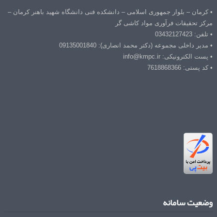
• کرمان – بلوار جمهوری اسلامی – دانشکده فنی دانشگاه شهید باهنر کرمان –
مرکز تحقیقات فرآوری مواد کاشی گر
• تلفن: 03432127423
• مدیر داخلی مجموعه (دکتر محمد انصاری): 09135001840
• پست الکترونیکی: info@kmpc.ir
• کد پستی: 7618868366
وضعیت سامانه