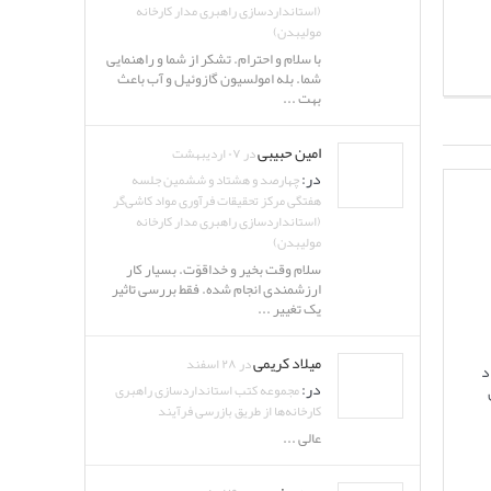
(استانداردسازی راهبری مدار کارخانه
مولیبدن)
با سلام و احترام. تشکر از شما و راهنمایی
شما. بله امولسیون گازوئیل و آب باعث
بهت ...
امین حبیبی
در ۰۷ اردیبهشت
در:
چهارصد و هشتاد و ششمین جلسه
هفتگی مرکز تحقیقات فرآوری مواد کاشی‌گر
(استانداردسازی راهبری مدار کارخانه
مولیبدن)
سلام وقت بخیر و خداقوّت. بسیار کار
ارزشمندی انجام شده. فقط بررسی تاثیر
یک تغییر ...
میلاد کریمی
در ۲۸ اسفند
د
در:
مجموعه کتب استانداردسازی راهبری
کارخانه‌ها از طریق بازرسی فرآیند
عالی ...