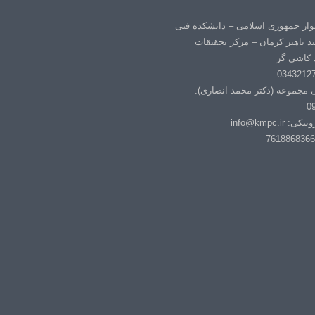
لوار جمهوری اسلامی – دانشکده فنی
د باهنر کرمان – مرکز تحقیقات
 کاشی گر
ی مجموعه (دکتر محمد انصاری):
0
info@kmpc.i