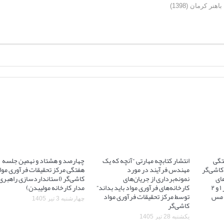
ر کرمان (1398)
تگی
انتشار کتابچه مهارتی “آنچه که یک
چهارصد و هشتاد و نهمین جلسه
کاشی‌گر
مهندس فرآیند در مورد
هفتگی مرکز تحقیقات فرآوری موا
ای
نمونه‌برداری از جریان‌های
کاشی‌گر (استانداردسازی راهبری
آسیاهای نیمه خودشکن فاز ۱ و ۲
کارخانه‌های فرآوری مواد باید بداند”
مدار کارخانه مولیبدن)
 ۲ مجتمع مس
توسط مرکز تحقیقات فرآوری مواد
چهارشنبه 3 تیر 1405
کاشی‌گر
یکشنبه 28 تیر 1405