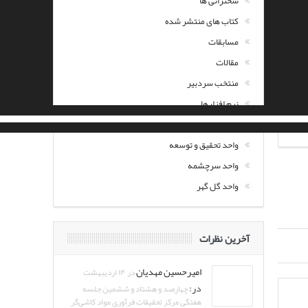
سخنرانی ها
کتاب های منتشر شده
مسابقات
مقالات
منتخب سردبیر
نرم افزارها
نمایشگاه
واحد تحقیق و توسعه
واحد سرچشمه
واحد گل گهر
آخرین نظرات
امیرحسین مهدیان
در ۱۴ اردیبهشت
در:
چهارصد و هشتاد و ششمین جلسه
هفتگی مرکز تحقیقات فرآوری مواد کاشی‌گر