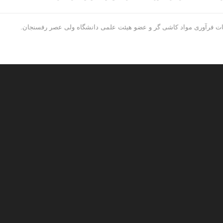
ات فرآوری مواد کاشی گر و عضو هیئت علمی دانشگاه ولی عصر رفسنجان.