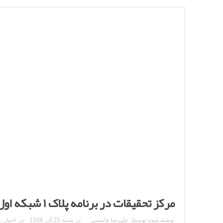
مرکز تحقیقات در برنامه پلاک ۱ شبکه اول
نوشته شده توسط:
علیرضا قاسمی
در
شنبه 25 آذر 1396
در:
اخبار
,
ر