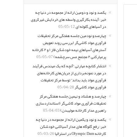
یکصد و نود و دومین ارائه از مجموعه در دنیا چه
خبر: آینده بکارگیری واسطه های خردایش غیرکروی
در آسیاهای گلوله ای
05/05/12
چهارصدو نودمین جلسه هفتگی مرکز تحقیقات
فرآوری مواد کاشی‌گر (بررسی روند تعویض
آسترهای آسیاهای نیمه خودشکن فاز ۱ و ۲ کارخانه
پرعیارکنی ۲ مجتمع مس سرچشمه)
05/05/07
انتشار کتابچه مهارتی “آنچه که یک مهندس فرآیند
در مورد نمونه‌برداری از جریان‌های کارخانه‌های
فرآوری مواد باید بداند” توسط مرکز تحقیقات
فرآوری مواد کاشی‌گر
05/04/28
چهارصد و هشتاد و نهمین جلسه هفتگی مرکز
تحقیقات فرآوری مواد کاشی‌گر (استانداردسازی
راهبری مدار کارخانه مولیبدن)
05/04/03
یکصد و نود و یکمین ارائه از مجموعه در دنیا چه
خبر: رفع گلوگاه های مدار آسیاکنی خودشکن
کارخانه Olympic Dam در استرالیا
05/03/26