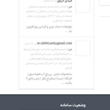
مهدی غروی
در ۱۹ اسفند
در:
انتخاب دکتر صمد بنیسی به عنوان
هیات علمی برگزیده در همکاری با جامعه و
صنعت در سال ۱۴۰۴ از سوی وزارت علوم،
تحقیقات و فناوری
توفیقات استاد عزیز و گرامی روزافزون
باد ...
m.talebiyazd@gmail.com
در ۱۶ بهمن
در:
جلسه هفتگی استانداردسازی فرآیندها
در کارخانه گل‌گهر: عیب یابی فرآیندی
سلول‌های فلوتاسیون ومکو خطوط تولید
کنسانتره ۵، ۶ و ۷ شرکت معدنی و صنعتی
گل‌گهر
سلام وقت بخیر . پی اچ آب فلوتاسیون
کارگاه ( جهت استخراج فلز ) باس بالای ۹
باشه . ...
وضعیت سامانه