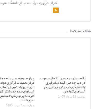
دکترای فرآوری مواد معدنی از دانشگاه شهید باهن
مطالب مرتبط
یکصد و نود و دومین ارائه از مجموعه
چهارصدو نودمین جلسه هف
در دنیا چه خبر: آینده بکارگیری
مرکز تحقیقات فرآوری مواد 
واسطه های خردایش غیرکروی در
(بررسی روند تعویض آستره
آسیاهای گلوله ای
کارخانه پرعیارکنی
دوشنبه 12 مرداد 1405
سرچشمه)
چهارشنبه 7 مرداد 1405