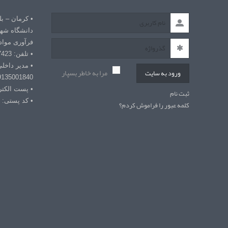
• کرمان – ب
دانشگاه شهی
فرآوری مواد
• تلفن: 03432127423
• مدیر داخل
مرا به خاطر بسپار
ورود به سایت
9135001840
• پست الکترونیکی: r
ثبت نام
• کد پستی: 7618868366
کلمه عبور را فراموش کردم؟