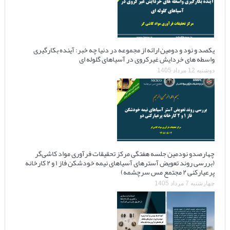
یکصد و نود و دومین ارائه از مجموعه در دنیا چه خبر: آینده بکارگیری
واسطه های خردایش غیرکروی در آسیاهای گلوله ای
دوشنبه 12 مرداد 1405
چهارصدو نودمین جلسه هفتگی مرکز تحقیقات فرآوری مواد کاشی‌گر
(بررسی روند تعویض آسترهای آسیاهای نیمه خودشکن فاز ۱ و ۲ کارخانه
پرعیارکنی ۲ مجتمع مس سرچشمه)
چهارشنبه 7 مرداد 1405