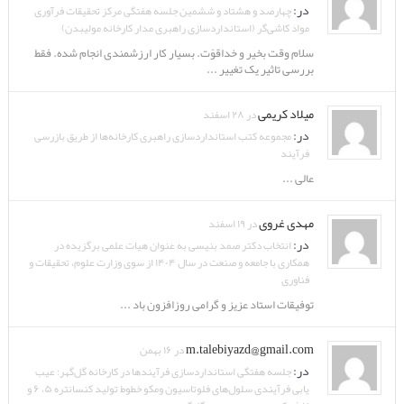
در:
چهارصد و هشتاد و ششمین جلسه هفتگی مرکز تحقیقات فرآوری
مواد کاشی‌گر (استانداردسازی راهبری مدار کارخانه مولیبدن)
سلام وقت بخیر و خداقوّت. بسیار کار ارزشمندی انجام شده. فقط
بررسی تاثیر یک تغییر ...
میلاد کریمی
در ۲۸ اسفند
در:
مجموعه کتب استانداردسازی راهبری کارخانه‌ها از طریق بازرسی
فرآیند
عالی ...
مهدی غروی
در ۱۹ اسفند
در:
انتخاب دکتر صمد بنیسی به عنوان هیات علمی برگزیده در
همکاری با جامعه و صنعت در سال ۱۴۰۴ از سوی وزارت علوم، تحقیقات و
فناوری
توفیقات استاد عزیز و گرامی روزافزون باد ...
m.talebiyazd@gmail.com
در ۱۶ بهمن
در:
جلسه هفتگی استانداردسازی فرآیندها در کارخانه گل‌گهر: عیب
یابی فرآیندی سلول‌های فلوتاسیون ومکو خطوط تولید کنسانتره ۵، ۶ و