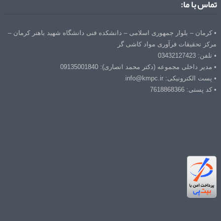
تماس با ما:
• کرمان – بلوار جمهوری اسلامی – دانشکده فنی دانشگاه شهید باهنر کرمان –
مرکز تحقیقات فرآوری مواد کاشی گر
• تلفن: 03432127423
• مدیر داخلی مجموعه (دکتر محمد انصاری): 09135001840
• پست الکترونیکی: info@kmpc.ir
• کد پستی: 7618868366