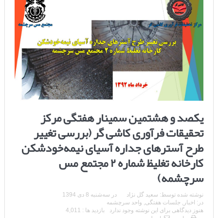
یکصد و هشتمین سمینار هفتگی مرکز
تحقیقات فرآوری کاشی گر (بررسی تغییر
طرح آسترهای جداره آسیای نیمه‌خودشکن
کارخانه تغلیظ شماره ۲ مجتمع مس
سرچشمه)
نوشته شده توسط:
سعید گل نژاد
در
سه‌شنبه 8 دی 1394
در:
اخبار
,
جلسات هفتگی
,
واحد سرچشمه
هنوز دیدگاهی برای این نوشته وجود ندارد
بازدید ها : 4,011