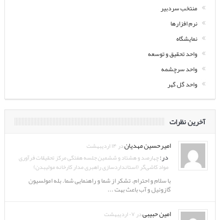
منتخب سردبیر
نرم افزارها
نمایشگاه
واحد تحقیق و توسعه
واحد سرچشمه
واحد گل گهر
آخرین نظرات
امیرحسین مهدیان
در ۱۴ اردیبهشت
در:
چهارصد و هشتاد و ششمین جلسه هفتگی مرکز تحقیقات فرآوری
مواد کاشی‌گر (استانداردسازی راهبری مدار کارخانه مولیبدن)
با سلام و احترام. تشکر از شما و راهنمایی شما. بله امولسیون
گازوئیل و آب باعث بهت ...
امین حبیبی
در ۰۷ اردیبهشت