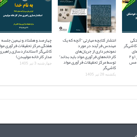
تگی
انتشار کتابچه مهارتی “آنچه که یک
چهارصد و هشتاد و نهمین جلسه
کاشی‌گر
مهندس فرآیند در مورد
هفتگی مرکز تحقیقات فرآوری موا
ای
نمونه‌برداری از جریان‌های
کاشی‌گر (استانداردسازی راهبری
آسیاهای نیمه خودشکن فاز ۱ و ۲
کارخانه‌های فرآوری مواد باید بداند”
مدار کارخانه مولیبدن)
 ۲ مجتمع مس
توسط مرکز تحقیقات فرآوری مواد
چهارشنبه 3 تیر 1405
کاشی‌گر
یکشنبه 28 تیر 1405
: