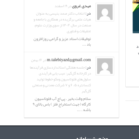
مهدی غروی
در ۱۹ اسفند
در:
انتخاب دکتر صمد بنیسی به عنوان
هیات علمی برگزیده در همکاری با جامعه و
صنعت در سال ۱۴۰۴ از سوی وزارت علوم،
تحقیقات و فناوری
توفیقات استاد عزیز و گرامی روزافزون
باد ...
د
m.talebiyazd@gmail.com
در ۱۶ بهمن
در:
جلسه هفتگی استانداردسازی فرآیندها
در کارخانه گل‌گهر: عیب یابی فرآیندی
سلول‌های فلوتاسیون ومکو خطوط تولید
کنسانتره ۵، ۶ و ۷ شرکت معدنی و صنعتی
گل‌گهر
سلام وقت بخیر . پی اچ آب فلوتاسیون
کارگاه ( جهت استخراج فلز ) باس بالای ۹
باشه . ...
وضعیت سامانه