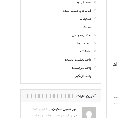
سخنرانی ها
کتاب های منتشر شده
مسابقات
مقالات
منتخب سردبیر
نرم افزارها
نمایشگاه
واحد تحقیق و توسعه
اد
واحد سرچشمه
واحد گل گهر
آخرین نظرات
صمد
هم
امیرحسین مهدیان
در ۱۴ اردیبهشت
با
در:
چهارصد و هشتاد و ششمین جلسه