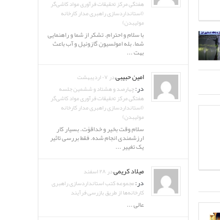
هفتگی مرکز تحقیقات فرآوری مواد کاشی‌گر
(استانداردسازی راهبری مدار کارخانه
مولیبدن)
با سلام و احترام. تشکر از شما و راهنمایی
شما. بله امولسیون گازوئیل و آب باعث
بهت ...
امین حبیبی
در ۰۷ اردیبهشت
در:
چهارصد و هشتاد و ششمین جلسه
هفتگی مرکز تحقیقات فرآوری مواد کاشی‌گر
(استانداردسازی راهبری مدار کارخانه
مولیبدن)
سلام وقت بخیر و خداقوّت. بسیار کار
ارزشمندی انجام شده. فقط بررسی تاثیر
یک تغییر ...
میلاد کریمی
در ۲۸ اسفند
در:
مجموعه کتب استانداردسازی راهبری
کارخانه‌ها از طریق بازرسی فرآیند
عالی ...