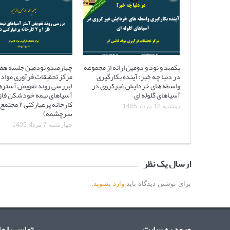
یکصد و نود و دومین ارائه از مجموعه
چهارصدو نودمین جلسه هف
در دنیا چه خبر: آینده بکارگیری
مرکز تحقیقات فرآوری مواد 
واسطه های خردایش غیرکروی در
(بررسی روند تعویض آستره
آسیاهای گلوله ای
کارخانه پرعیارکنی
دوشنبه 12 مرداد 1405
سرچشمه)
چهارشنبه 7 مرداد 1405
ارسال یک نظر
برای نوشتن دیدگاه باید
وارد بشوید
.
ورود به سایت
تماس با ما