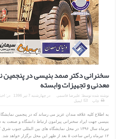
سخنرانی دکتر صمد بنیسی در پنجمین نما
معدنی و تجهیزات وابسته
نوشته شده توسط:
علیرضا قاسمی
در
چهارشنبه 7 تیر 1396
در:
اخبا
چاپ
ایمیل
به اطلاع کلیه علاقه مندان عزیز می رساند که در پنجمین نمایشگا
بنیسی جهت ایراد سخنرانی پیرامون ارتباط دانشگاه و صنعت به س
تیرماه سال ۱۳۹۶ در محل نمایشگاه های بین المللی ج
۱۲ تیرماه راس ساعت ۵ بعد از ظهر این محل برگزار خواهد شد.