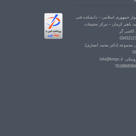
لوار جمهوری اسلامی – دانشکده فنی
د باهنر کرمان – مرکز تحقیقات
 کاشی گر
ی مجموعه (دکتر محمد انصاری):
0
info@kmpc.i