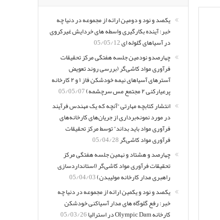
یکصد و نود و دومین ارائه از مجموعه در دنیا چه
خبر: آینده بکارگیری واسطه های خردایش غیرکروی
در آسیاهای گلوله ای
05/05/12
چهارصدو نودمین جلسه هفتگی مرکز تحقیقات
فرآوری مواد کاشی‌گر (بررسی روند تعویض
آسترهای آسیاهای نیمه خودشکن فاز ۱ و ۲ کارخانه
پرعیارکنی ۲ مجتمع مس سرچشمه)
05/05/07
انتشار کتابچه مهارتی “آنچه که یک مهندس فرآیند
در مورد نمونه‌برداری از جریان‌های کارخانه‌های
فرآوری مواد باید بداند” توسط مرکز تحقیقات
فرآوری مواد کاشی‌گر
05/04/28
چهارصد و هشتاد و نهمین جلسه هفتگی مرکز
تحقیقات فرآوری مواد کاشی‌گر (استانداردسازی
راهبری مدار کارخانه مولیبدن)
05/04/03
یکصد و نود و یکمین ارائه از مجموعه در دنیا چه
خبر: رفع گلوگاه های مدار آسیاکنی خودشکن
کارخانه Olympic Dam در استرالیا
05/03/26