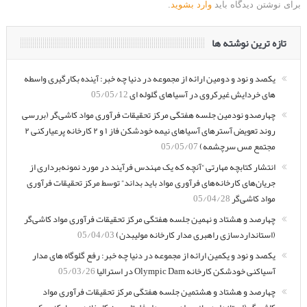
برای نوشتن دیدگاه باید
وارد بشوید
.
تازه ترین نوشته ها
یکصد و نود و دومین ارائه از مجموعه در دنیا چه خبر: آینده بکارگیری واسطه
های خردایش غیرکروی در آسیاهای گلوله ای
05/05/12
چهارصدو نودمین جلسه هفتگی مرکز تحقیقات فرآوری مواد کاشی‌گر (بررسی
روند تعویض آسترهای آسیاهای نیمه خودشکن فاز ۱ و ۲ کارخانه پرعیارکنی ۲
مجتمع مس سرچشمه)
05/05/07
انتشار کتابچه مهارتی “آنچه که یک مهندس فرآیند در مورد نمونه‌برداری از
جریان‌های کارخانه‌های فرآوری مواد باید بداند” توسط مرکز تحقیقات فرآوری
مواد کاشی‌گر
05/04/28
چهارصد و هشتاد و نهمین جلسه هفتگی مرکز تحقیقات فرآوری مواد کاشی‌گر
(استانداردسازی راهبری مدار کارخانه مولیبدن)
05/04/03
یکصد و نود و یکمین ارائه از مجموعه در دنیا چه خبر: رفع گلوگاه های مدار
آسیاکنی خودشکن کارخانه Olympic Dam در استرالیا
05/03/26
چهارصد و هشتاد و هشتمین جلسه هفتگی مرکز تحقیقات فرآوری مواد