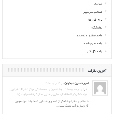
مقالات
منتخب سردبیر
نرم افزارها
نمایشگاه
واحد تحقیق و توسعه
واحد سرچشمه
واحد گل گهر
آخرین نظرات
امیرحسین مهدیان
در ۱۴ اردیبهشت
در:
چهارصد و هشتاد و ششمین جلسه هفتگی مرکز تحقیقات فرآوری
مواد کاشی‌گر (استانداردسازی راهبری مدار کارخانه مولیبدن)
با سلام و احترام. تشکر از شما و راهنمایی شما. بله امولسیون
گازوئیل و آب باعث بهت ...