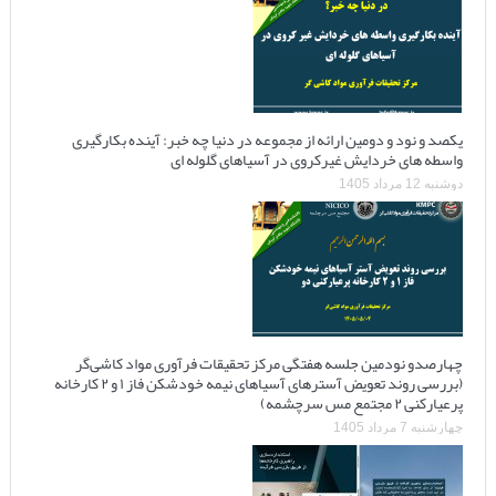
یکصد و نود و دومین ارائه از مجموعه در دنیا چه خبر: آینده بکارگیری
واسطه های خردایش غیرکروی در آسیاهای گلوله ای
دوشنبه 12 مرداد 1405
چهارصدو نودمین جلسه هفتگی مرکز تحقیقات فرآوری مواد کاشی‌گر
(بررسی روند تعویض آسترهای آسیاهای نیمه خودشکن فاز ۱ و ۲ کارخانه
پرعیارکنی ۲ مجتمع مس سرچشمه)
چهارشنبه 7 مرداد 1405