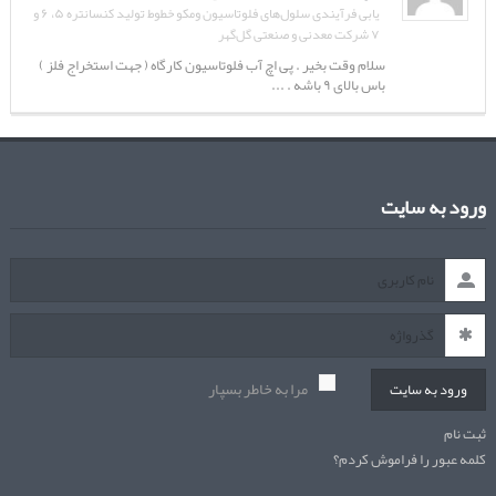
یابی فرآیندی سلول‌های فلوتاسیون ومکو خطوط تولید کنسانتره ۵، ۶ و
۷ شرکت معدنی و صنعتی گل‌گهر
سلام وقت بخیر . پی اچ آب فلوتاسیون کارگاه ( جهت استخراج فلز )
باس بالای ۹ باشه . ...
ورود به سایت
مرا به خاطر بسپار
ورود به سایت
ثبت نام
کلمه عبور را فراموش کردم؟