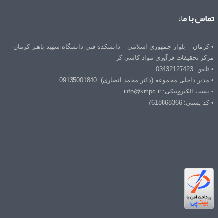
تماس با ما:
• کرمان – بلوار جمهوری اسلامی – دانشکده فنی دانشگاه شهید باهنر کرمان –
مرکز تحقیقات فرآوری مواد کاشی گر
• تلفن: 03432127423
• مدیر داخلی مجموعه (دکتر محمد انصاری): 09135001840
• پست الکترونیکی: info@kmpc.ir
• کد پستی: 7618868366