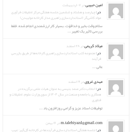
امین حبیبی
در ۰۷ اردیبهشت
در:
چهارصد و هشتاد و ششمین جلسه هفتگی مرکز تحقیقات فرآوری
مواد کاشی‌گر (استانداردسازی راهبری مدار کارخانه مولیبدن)
سلام وقت بخیر و خداقوّت. بسیار کار ارزشمندی انجام شده. فقط
بررسی تاثیر یک تغییر ...
میلاد کریمی
در ۲۸ اسفند
در:
مجموعه کتب استانداردسازی راهبری کارخانه‌ها از طریق بازرسی
فرآیند
عالی ...
مهدی غروی
در ۱۹ اسفند
در:
انتخاب دکتر صمد بنیسی به عنوان هیات علمی برگزیده در
همکاری با جامعه و صنعت در سال ۱۴۰۴ از سوی وزارت علوم، تحقیقات و
فناوری
توفیقات استاد عزیز و گرامی روزافزون باد ...
m.talebiyazd@gmail.com
در ۱۶ بهمن
در:
جلسه هفتگی استانداردسازی فرآیندها در کارخانه گل‌گهر: عیب