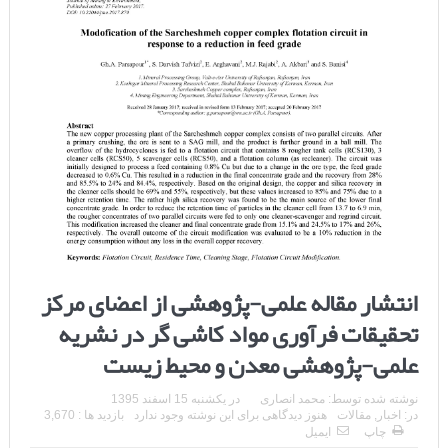
انتشار مقاله علمی-پژوهشی از اعضای مرکز
تحقیقات فرآوری مواد کاشی گر در نشریه
علمی-پژوهشی معدن و محیط زیست
نوشته شده توسط:
محمد انصاری
در
یکشنبه 15 اسفند 1395
در:
اخبار
,
مقالات
هنوز دیدگاهی برای این نوشته وجود ندارد
بازدید ها : 3,670
چاپ
ایمیل