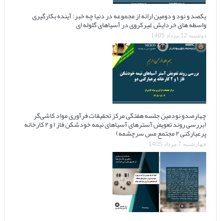
یکصد و نود و دومین ارائه از مجموعه در دنیا چه خبر: آینده بکارگیری
واسطه های خردایش غیرکروی در آسیاهای گلوله ای
دوشنبه 12 مرداد 1405
چهارصدو نودمین جلسه هفتگی مرکز تحقیقات فرآوری مواد کاشی‌گر
(بررسی روند تعویض آسترهای آسیاهای نیمه خودشکن فاز ۱ و ۲ کارخانه
پرعیارکنی ۲ مجتمع مس سرچشمه)
چهارشنبه 7 مرداد 1405