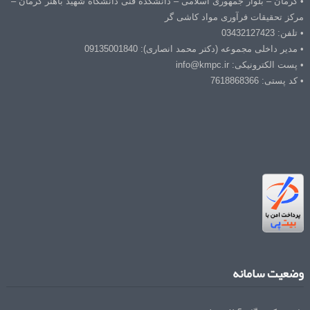
• کرمان – بلوار جمهوری اسلامی – دانشکده فنی دانشگاه شهید باهنر کرمان –
مرکز تحقیقات فرآوری مواد کاشی گر
• تلفن: 03432127423
• مدیر داخلی مجموعه (دکتر محمد انصاری): 09135001840
• پست الکترونیکی: info@kmpc.ir
• کد پستی: 7618868366
وضعیت سامانه