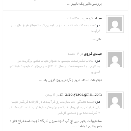
بررسی تاثیر یک تغییر ...
میلاد کریمی
در ۲۸ اسفند
در:
مجموعه کتب استانداردسازی راهبری کارخانه‌ها از طریق بازرسی
فرآیند
عالی ...
مهدی غروی
در ۱۹ اسفند
در:
انتخاب دکتر صمد بنیسی به عنوان هیات علمی برگزیده در
همکاری با جامعه و صنعت در سال ۱۴۰۴ از سوی وزارت علوم، تحقیقات و
فناوری
توفیقات استاد عزیز و گرامی روزافزون باد ...
m.talebiyazd@gmail.com
در ۱۶ بهمن
در:
جلسه هفتگی استانداردسازی فرآیندها در کارخانه گل‌گهر: عیب
یابی فرآیندی سلول‌های فلوتاسیون ومکو خطوط تولید کنسانتره ۵، ۶ و
۷ شرکت معدنی و صنعتی گل‌گهر
سلام وقت بخیر . پی اچ آب فلوتاسیون کارگاه ( جهت استخراج فلز )
باس بالای ۹ باشه . ...