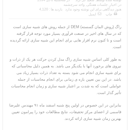
در:
اخبار
,
جلسات هفتگی
,
واحد سرچشمه
هنوز دیدگاهی برای این نوشته وجود ندارد
بازدید ها : 4,120
چاپ
ایمیل
راگ (روش المان گسسته) DEM از جمله روش های شبیه سازی است
که در سال های اخیر در صنعت فرآوری بسیار مورد توجه قرار گرفته
است و تا کنون نرم افزار هایی برای انجام این شبیه سازی ارائه گردیده
است.
به طور کلی اساس شبیه سازی راگ مدل کردن حرکت هر یک از ذرات و
نیروی های برخورد آنها با یکدیگر می باشد. به همین دلیل محاسباتی که
برای شبیه سازی انجام می شود بسته به تعداد ذرات بسیار زیاد می
باشد. در این بین تعیین بازه ی زمانی برای انجام محاسبات از جمله
عواملی است که به شدت بر اعتبار شبیه سازی و زمان انجام محاسبات
تأثیر گذار است.
بنابراین در این خصوص در اولین پنج شنبه اسفند ماه ۹۱ مهندس علیرضا
قاسمی از اعضای مرکز تحقیقات، نتایج مطالعات خود را پیرامون تعیین
بهترین زمان شبیه سازی ارائه کردند.