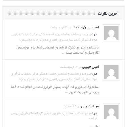
آخرین نظرات
امیرحسین مهدیان
در ۱۴ اردیبهشت
در:
چهارصد و هشتاد و ششمین جلسه هفتگی مرکز تحقیقات فرآوری
مواد کاشی‌گر (استانداردسازی راهبری مدار کارخانه مولیبدن)
با سلام و احترام. تشکر از شما و راهنمایی شما. بله امولسیون
گازوئیل و آب باعث بهت ...
امین حبیبی
در ۰۷ اردیبهشت
در:
چهارصد و هشتاد و ششمین جلسه هفتگی مرکز تحقیقات فرآوری
مواد کاشی‌گر (استانداردسازی راهبری مدار کارخانه مولیبدن)
سلام وقت بخیر و خداقوّت. بسیار کار ارزشمندی انجام شده. فقط
بررسی تاثیر یک تغییر ...
میلاد کریمی
در ۲۸ اسفند
در:
مجموعه کتب استانداردسازی راهبری کارخانه‌ها از طریق بازرسی
فرآیند
عالی ...