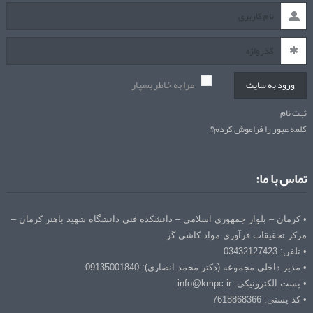
مرا به خاطر بسپار
ورود به سایت
ثبت نام
کلمه عبور را فراموش کردم؟
تماس با ما:
• کرمان – بلوار جمهوری اسلامی – دانشکده فنی دانشگاه شهید باهنر کرمان –
مرکز تحقیقات فرآوری مواد کاشی گر
• تلفن: 03432127423
• مدیر داخلی مجموعه (دکتر محمد انصاری): 09135001840
• پست الکترونیکی: info@kmpc.ir
• کد پستی: 7618868366