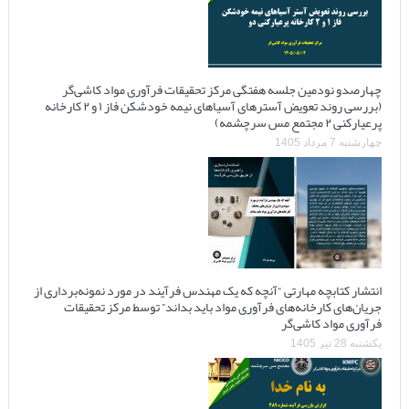
چهارصدو نودمین جلسه هفتگی مرکز تحقیقات فرآوری مواد کاشی‌گر
(بررسی روند تعویض آسترهای آسیاهای نیمه خودشکن فاز ۱ و ۲ کارخانه
پرعیارکنی ۲ مجتمع مس سرچشمه)
چهارشنبه 7 مرداد 1405
انتشار کتابچه مهارتی “آنچه که یک مهندس فرآیند در مورد نمونه‌برداری از
جریان‌های کارخانه‌های فرآوری مواد باید بداند” توسط مرکز تحقیقات
فرآوری مواد کاشی‌گر
یکشنبه 28 تیر 1405