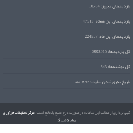
بازدیدهای دیروز:
10,764
بازدیدهای این هفته:
47,513
بازدیدهای این ماه:
224,957
کل بازدیدها:
6,993,915
کل نوشته‌ها:
843
تاریخ به‌روزشدن سایت:
۰۵/۰۵/۱۲
کپی برداری از مطالب این سامانه در صورت درج منبع بلامانع است.
مرکز تحقیقات فرآوری
مواد کاشی گر
نگارش دسکتاپ
نسخه موبایل