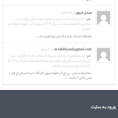
مهدی غروی
در ۱۹ اسفند
در:
انتخاب دکتر صمد بنیسی به عنوان هیات علمی برگزیده در
همکاری با جامعه و صنعت در سال ۱۴۰۴ از سوی وزارت علوم، تحقیقات و
فناوری
توفیقات استاد عزیز و گرامی روزافزون باد ...
m.talebiyazd@gmail.com
در ۱۶ بهمن
در:
جلسه هفتگی استانداردسازی فرآیندها در کارخانه گل‌گهر: عیب
یابی فرآیندی سلول‌های فلوتاسیون ومکو خطوط تولید کنسانتره ۵، ۶ و
۷ شرکت معدنی و صنعتی گل‌گهر
سلام وقت بخیر . پی اچ آب فلوتاسیون کارگاه ( جهت استخراج فلز )
باس بالای ۹ باشه . ...
ورود به سایت