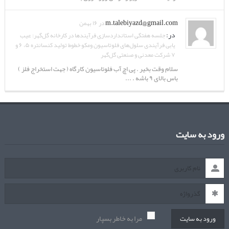
m.talebiyazd@gmail.com
در ۱۶ بهمن
در:
جلسه هفتگی استانداردسازی فرآیندها در کارخانه گل‌گهر: عیب
یابی فرآیندی سلول‌های فلوتاسیون ومکو خطوط تولید کنسانتره ۵، ۶ و
۷ شرکت معدنی و صنعتی گل‌گهر
سلام وقت بخیر . پی اچ آب فلوتاسیون کارگاه ( جهت استخراج فلز )
باس بالای ۹ باشه . ...
ورود به سایت
مرا به خاطر بسپار
ورود به سایت