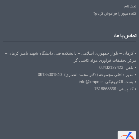
ثبت نام
کلمه عبور را فراموش کردم؟
تماس با ما:
• کرمان – بلوار جمهوری اسلامی – دانشکده فنی دانشگاه شهید باهنر کرمان –
مرکز تحقیقات فرآوری مواد کاشی گر
• تلفن: 03432127423
• مدیر داخلی مجموعه (دکتر محمد انصاری): 09135001840
• پست الکترونیکی: info@kmpc.ir
• کد پستی: 7618868366