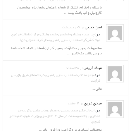
با سلام و احترام. تشکر از شما و راهنمایی شما. بله امولسیون
گازوئیل و آب باعث بهت ...
امین حبیبی
در ۰۷ اردیبهشت
در:
چهارصد و هشتاد و ششمین جلسه هفتگی مرکز تحقیقات فرآوری
مواد کاشی‌گر (استانداردسازی راهبری مدار کارخانه مولیبدن)
سلام وقت بخیر و خداقوّت. بسیار کار ارزشمندی انجام شده. فقط
بررسی تاثیر یک تغییر ...
میلاد کریمی
در ۲۸ اسفند
در:
مجموعه کتب استانداردسازی راهبری کارخانه‌ها از طریق بازرسی
فرآیند
عالی ...
مهدی غروی
در ۱۹ اسفند
در:
انتخاب دکتر صمد بنیسی به عنوان هیات علمی برگزیده در
همکاری با جامعه و صنعت در سال ۱۴۰۴ از سوی وزارت علوم، تحقیقات و
فناوری
توفیقات استاد عزیز و گرامی روزافزون باد ...