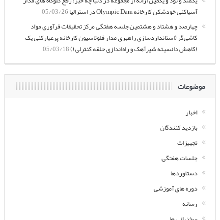
یکصد و نود و یکمین ارائه از مجموعه در دنیا چه خبر: رفع گلوگاه های مدار
آسیاکنی خودشکن کارخانه Olympic Dam در استرالیا
05/03/26
چهارصد و هشتاد و هشتمین جلسه هفتگی مرکز تحقیقات فرآوری مواد
کاشی‌گر (استانداردسازی راهبری مدار فلوتاسیون کارخانه پرعیارکنی یک
(کاهش دانسیته شیرآهک و راه‌اندازی حلقه کنترلی))
05/03/18
موضوعات
اخبار
بازدید کنندگان
تجهیزات
جلسات هفتگی
دستاوردها
دوره های آموزشی
رسانه
سخنرانی ها