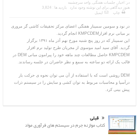
در:
اخبار
,
جلسات هفتگی
,
واحد سرچشمه
هنوز دیدگاهی برای این نوشته وجود ندارد
بازدید ها : 3,824
چاپ
ایمیل
در نود و سومین سمینار هفتگی اعضای مرکز تحقیقات کاشی گر مروری
بر مبانی نرم افزارKMPCDEM انجام گردید.
این سمینار که در روز پنچ شنبه مورخ نهم آذر ماه ۱۳۹۱ برگزار
گردید. آقای سید امید موسوی از مجریان طرح تولید نرم افزار
KMPCDEM حاصل مطالعات چند ماهه خود را پیرامون مبانی DEM در
قالب یک ارائه دو ساعته به سمع و نظر حاضران در جلسه رساندند.
DEM روشی است که با استفاده از آن می توان نحوه ی حرکت بار
درآسیا و محاسبات مربوط به توان کشی و سایش را در سیستم ذرات
پیش بینی کرد.
قبلی
کتاب موازنه جرم در سیستم های فرآوری مواد