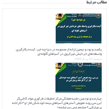
مطالب مرتبط
یکصد و نود و دومین ارائه از مجموعه در دنیا چه خبر: آینده بکارگیری
واسطه های خردایش غیرکروی در آسیاهای گلوله ای
دوشنبه 12 مرداد 1405
چهارصدو نودمین جلسه هفتگی مرکز تحقیقات فرآوری مواد کاشی‌گر
(بررسی روند تعویض آسترهای آسیاهای نیمه خودشکن فاز ۱ و ۲ کارخانه
پرعیارکنی ۲ مجتمع مس سرچشمه)