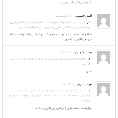
گازوئیل و آب باعث بهت ...
امین حبیبی
در ۰۷ اردیبهشت
در:
چهارصد و هشتاد و ششمین جلسه هفتگی مرکز تحقیقات فرآوری
مواد کاشی‌گر (استانداردسازی راهبری مدار کارخانه مولیبدن)
سلام وقت بخیر و خداقوّت. بسیار کار ارزشمندی انجام شده. فقط
بررسی تاثیر یک تغییر ...
میلاد کریمی
در ۲۸ اسفند
در:
مجموعه کتب استانداردسازی راهبری کارخانه‌ها از طریق بازرسی
فرآیند
عالی ...
مهدی غروی
در ۱۹ اسفند
در:
انتخاب دکتر صمد بنیسی به عنوان هیات علمی برگزیده در
همکاری با جامعه و صنعت در سال ۱۴۰۴ از سوی وزارت علوم، تحقیقات و
فناوری
توفیقات استاد عزیز و گرامی روزافزون باد ...