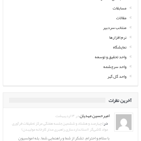
مسابقات
مقالات
منتخب سردبیر
نرم افزارها
نمایشگاه
واحد تحقیق و توسعه
واحد سرچشمه
واحد گل گهر
آخرین نظرات
امیرحسین مهدیان
در ۱۴ اردیبهشت
در:
چهارصد و هشتاد و ششمین جلسه هفتگی مرکز تحقیقات فرآوری
مواد کاشی‌گر (استانداردسازی راهبری مدار کارخانه مولیبدن)
با سلام و احترام. تشکر از شما و راهنمایی شما. بله امولسیون