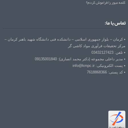
کلمه عبور را فراموش کردم؟
تماس با ما:
• کرمان – بلوار جمهوری اسلامی – دانشکده فنی دانشگاه شهید باهنر کرمان –
مرکز تحقیقات فرآوری مواد کاشی گر
• تلفن: 03432127423
• مدیر داخلی مجموعه (دکتر محمد انصاری): 09135001840
• پست الکترونیکی: info@kmpc.ir
• کد پستی: 7618868366