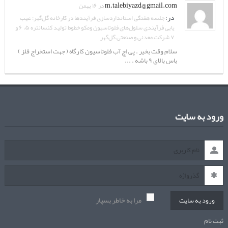
m.talebiyazd@gmail.com
در ۱۶ بهمن
در:
جلسه هفتگی استانداردسازی فرآیندها در کارخانه گل‌گهر: عیب
یابی فرآیندی سلول‌های فلوتاسیون ومکو خطوط تولید کنسانتره ۵، ۶ و
۷ شرکت معدنی و صنعتی گل‌گهر
سلام وقت بخیر . پی اچ آب فلوتاسیون کارگاه ( جهت استخراج فلز )
باس بالای ۹ باشه . ...
ورود به سایت
مرا به خاطر بسپار
ورود به سایت
ثبت نام