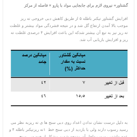
گشتاور= نیروی لازم برای جابجایی مواد با پارو × فاصله از مرکز
افزایش گشتاور تیکنر باطله ۵ از طریق کاهش دبی خروجی ته ریز
موجب بالا آمدن ارتفاع گل شد و در نتیجه فشردگی مواد بیشتر و غلظت
ته ریز نیز به تبع آن بیشتر شدکه این باعث افزایش ۴ درصدی غلطت ته
ریز و افزایش بازیابی آب شد.
به دلیل درست نشان ندادن اعداد روی دبی سنج ها ی ته ریزبه نظر می
رسید رسوب دارند ولی با بازدید از دبی سنج خط ۱ته ریزتیکنر باطله ۴ و
عدم داشتن رسوب داخل آن متوجه شدیم مشکل از خود دبی سنج