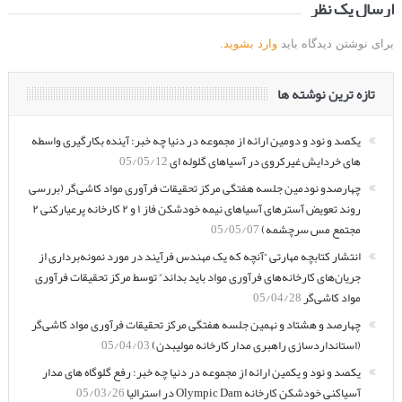
ارسال یک نظر
برای نوشتن دیدگاه باید
وارد بشوید
.
تازه ترین نوشته ها
یکصد و نود و دومین ارائه از مجموعه در دنیا چه خبر: آینده بکارگیری واسطه
های خردایش غیرکروی در آسیاهای گلوله ای
05/05/12
چهارصدو نودمین جلسه هفتگی مرکز تحقیقات فرآوری مواد کاشی‌گر (بررسی
روند تعویض آسترهای آسیاهای نیمه خودشکن فاز ۱ و ۲ کارخانه پرعیارکنی ۲
مجتمع مس سرچشمه)
05/05/07
انتشار کتابچه مهارتی “آنچه که یک مهندس فرآیند در مورد نمونه‌برداری از
جریان‌های کارخانه‌های فرآوری مواد باید بداند” توسط مرکز تحقیقات فرآوری
مواد کاشی‌گر
05/04/28
چهارصد و هشتاد و نهمین جلسه هفتگی مرکز تحقیقات فرآوری مواد کاشی‌گر
(استانداردسازی راهبری مدار کارخانه مولیبدن)
05/04/03
یکصد و نود و یکمین ارائه از مجموعه در دنیا چه خبر: رفع گلوگاه های مدار
آسیاکنی خودشکن کارخانه Olympic Dam در استرالیا
05/03/26