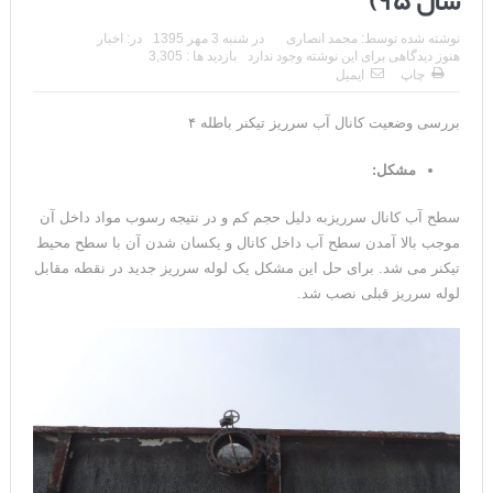
سال ۹۵)
نوشته شده توسط:
محمد انصاری
در
شنبه 3 مهر 1395
در:
اخبار
هنوز دیدگاهی برای این نوشته وجود ندارد
بازدید ها : 3,305
چاپ
ایمیل
بررسی وضعیت کانال آب سرریز تیکنر باطله ۴
مشکل:
سطح آب کانال سرریزبه دلیل حجم کم و در نتیجه رسوب مواد داخل آن
موجب بالا آمدن سطح آب داخل کانال و یکسان شدن آن با سطح محیط
تیکنر می شد. برای حل این مشکل یک لوله سرریز جدید در نقطه مقابل
لوله سرریز قبلی نصب شد.