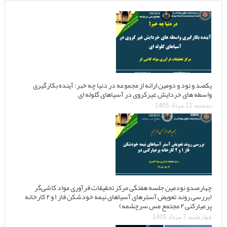
یکصد و نود و دومین ارائه از مجموعه در دنیا چه خبر: آینده بکارگیری
واسطه های خردایش غیرکروی در آسیاهای گلوله ای
دوشنبه 12 مرداد 1405
چهارصدو نودمین جلسه هفتگی مرکز تحقیقات فرآوری مواد کاشی‌گر
(بررسی روند تعویض آسترهای آسیاهای نیمه خودشکن فاز ۱ و ۲ کارخانه
پرعیارکنی ۲ مجتمع مس سرچشمه)
چهارشنبه 7 مرداد 1405