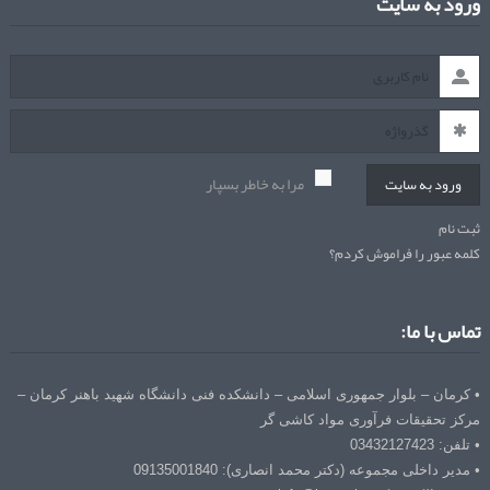
ورود به سایت
مرا به خاطر بسپار
ورود به سایت
ثبت نام
کلمه عبور را فراموش کردم؟
تماس با ما:
• کرمان – بلوار جمهوری اسلامی – دانشکده فنی دانشگاه شهید باهنر کرمان –
مرکز تحقیقات فرآوری مواد کاشی گر
• تلفن: 03432127423
• مدیر داخلی مجموعه (دکتر محمد انصاری): 09135001840