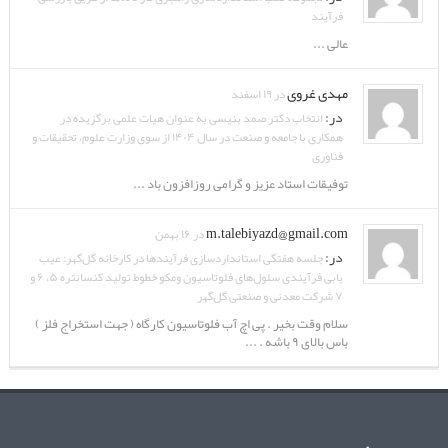
فرآیند
عالی ...
مهدی غروی
در ۱۹ اسفند
در:
انتخاب دکتر صمد بنیسی به عنوان هیات علمی برگزیده در
همکاری با جامعه و صنعت در سال ۱۴۰۴ از سوی وزارت علوم، تحقیقات و
فناوری
توفیقات استاد عزیز و گرامی روزافزون باد ...
m.talebiyazd@gmail.com
در ۱۶ بهمن
در:
جلسه هفتگی استانداردسازی فرآیندها در کارخانه گل‌گهر: عیب
یابی فرآیندی سلول‌های فلوتاسیون ومکو خطوط تولید کنسانتره ۵، ۶ و
۷ شرکت معدنی و صنعتی گل‌گهر
سلام وقت بخیر . پی اچ آب فلوتاسیون کارگاه ( جهت استخراج فلز )
باس بالای ۹ باشه . ...