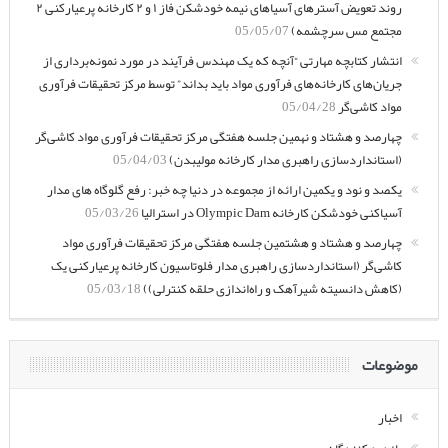
روند تعویض آسترهای آسیاهای نیمه خودشکن فاز ۱ و ۲ کارخانه پرعیارکنی ۲
مجتمع مس سرچشمه)
05/05/07
انتشار کتابچه مهارتی “آنچه که یک مهندس فرآیند در مورد نمونه‌برداری از
جریان‌های کارخانه‌های فرآوری مواد باید بداند” توسط مرکز تحقیقات فرآوری
مواد کاشی‌گر
05/04/28
چهارصد و هشتاد و نهمین جلسه هفتگی مرکز تحقیقات فرآوری مواد کاشی‌گر
(استانداردسازی راهبری مدار کارخانه مولیبدن)
05/04/03
یکصد و نود و یکمین ارائه از مجموعه در دنیا چه خبر: رفع گلوگاه های مدار
آسیاکنی خودشکن کارخانه Olympic Dam در استرالیا
05/03/26
چهارصد و هشتاد و هشتمین جلسه هفتگی مرکز تحقیقات فرآوری مواد
کاشی‌گر (استانداردسازی راهبری مدار فلوتاسیون کارخانه پرعیارکنی یک
(کاهش دانسیته شیرآهک و راه‌اندازی حلقه کنترلی))
05/03/18
موضوعات
اخبار