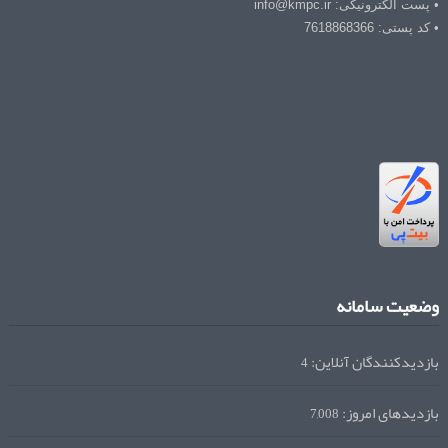
• پست الکترونیکی: info@kmpc.ir
• کد پستی: 7618868366
وضعیت سامانه
بازدیدکنندگان آنلاین:
4
بازدیدهای امروز:
7,008