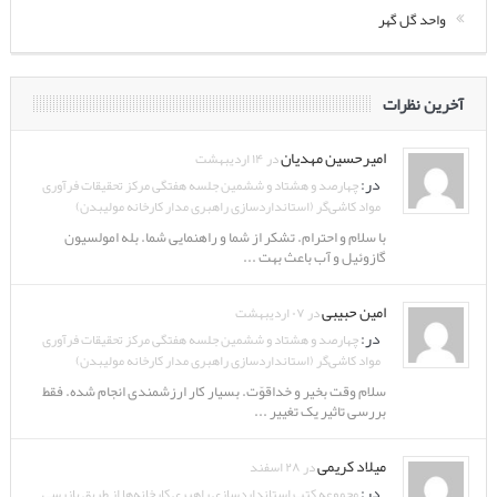
واحد گل گهر
آخرین نظرات
امیرحسین مهدیان
در ۱۴ اردیبهشت
در:
چهارصد و هشتاد و ششمین جلسه هفتگی مرکز تحقیقات فرآوری
مواد کاشی‌گر (استانداردسازی راهبری مدار کارخانه مولیبدن)
با سلام و احترام. تشکر از شما و راهنمایی شما. بله امولسیون
گازوئیل و آب باعث بهت ...
امین حبیبی
در ۰۷ اردیبهشت
در:
چهارصد و هشتاد و ششمین جلسه هفتگی مرکز تحقیقات فرآوری
مواد کاشی‌گر (استانداردسازی راهبری مدار کارخانه مولیبدن)
سلام وقت بخیر و خداقوّت. بسیار کار ارزشمندی انجام شده. فقط
بررسی تاثیر یک تغییر ...
میلاد کریمی
در ۲۸ اسفند
در:
مجموعه کتب استانداردسازی راهبری کارخانه‌ها از طریق بازرسی