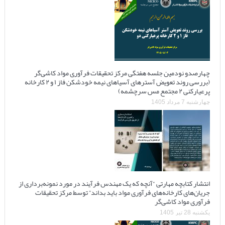
چهارصدو نودمین جلسه هفتگی مرکز تحقیقات فرآوری مواد کاشی‌گر
(بررسی روند تعویض آسترهای آسیاهای نیمه خودشکن فاز ۱ و ۲ کارخانه
پرعیارکنی ۲ مجتمع مس سرچشمه)
چهارشنبه 7 مرداد 1405
انتشار کتابچه مهارتی “آنچه که یک مهندس فرآیند در مورد نمونه‌برداری از
جریان‌های کارخانه‌های فرآوری مواد باید بداند” توسط مرکز تحقیقات
فرآوری مواد کاشی‌گر
یکشنبه 28 تیر 1405