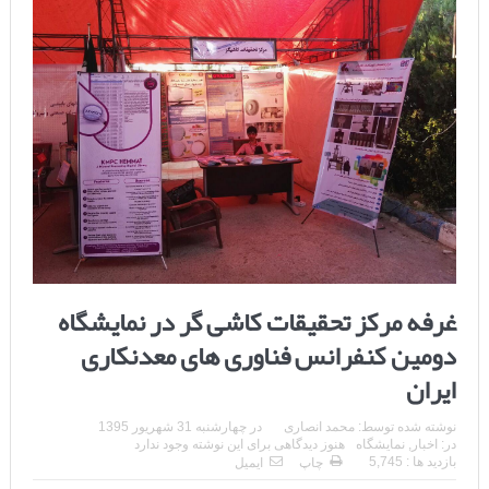
غرفه مرکز تحقیقات کاشی گر در نمایشگاه
دومین کنفرانس فناوری های معدنکاری
ایران
نوشته شده توسط:
محمد انصاری
در
چهارشنبه 31 شهریور 1395
در:
اخبار
,
نمایشگاه
هنوز دیدگاهی برای این نوشته وجود ندارد
بازدید ها : 5,745
چاپ
ایمیل