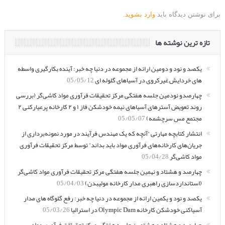
برای نوشتن دیدگاه باید
وارد بشوید
.
تازه ترین نوشته ها
یکصد و نود و دومین ارائه از مجموعه در دنیا چه خبر: آینده بکارگیری واسطه
های خردایش غیرکروی در آسیاهای گلوله ای
05/05/12
چهارصدو نودمین جلسه هفتگی مرکز تحقیقات فرآوری مواد کاشی‌گر (بررسی
روند تعویض آسترهای آسیاهای نیمه خودشکن فاز ۱ و ۲ کارخانه پرعیارکنی ۲
مجتمع مس سرچشمه)
05/05/07
انتشار کتابچه مهارتی “آنچه که یک مهندس فرآیند در مورد نمونه‌برداری از
جریان‌های کارخانه‌های فرآوری مواد باید بداند” توسط مرکز تحقیقات فرآوری
مواد کاشی‌گر
05/04/28
چهارصد و هشتاد و نهمین جلسه هفتگی مرکز تحقیقات فرآوری مواد کاشی‌گر
(استانداردسازی راهبری مدار کارخانه مولیبدن)
05/04/03
یکصد و نود و یکمین ارائه از مجموعه در دنیا چه خبر: رفع گلوگاه های مدار
آسیاکنی خودشکن کارخانه Olympic Dam در استرالیا
05/03/26
چهارصد و هشتاد و هشتمین جلسه هفتگی مرکز تحقیقات فرآوری مواد