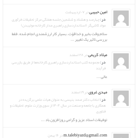
امین حبیبی
در ۰۷ اردیبهشت
در:
چهارصد و هشتاد و ششمین جلسه هفتگی مرکز تحقیقات فرآوری
مواد کاشی‌گر (استانداردسازی راهبری مدار کارخانه مولیبدن)
سلام وقت بخیر و خداقوّت. بسیار کار ارزشمندی انجام شده. فقط
بررسی تاثیر یک تغییر ...
میلاد کریمی
در ۲۸ اسفند
در:
مجموعه کتب استانداردسازی راهبری کارخانه‌ها از طریق بازرسی
فرآیند
عالی ...
مهدی غروی
در ۱۹ اسفند
در:
انتخاب دکتر صمد بنیسی به عنوان هیات علمی برگزیده در
همکاری با جامعه و صنعت در سال ۱۴۰۴ از سوی وزارت علوم، تحقیقات و
فناوری
توفیقات استاد عزیز و گرامی روزافزون باد ...
m.talebiyazd@gmail.com
در ۱۶ بهمن