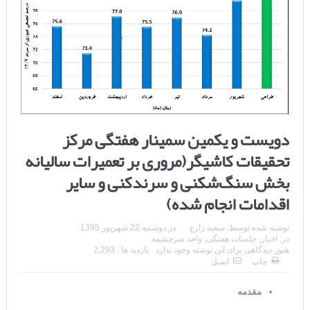
دویست و یکمین سمینار هفتگی مرکز
تحقیقات کاشیگر(مروری بر تعمیرات سالیانه
بخش سنگ‌شکنی و سرندکنی و سایر
اقدامات انجام شده)
نوشته شده توسط:
سعید زارع
در
دوشنبه 22 شهریور 1395
در:
اخبار
,
جلسات هفتگی
,
واحد سرچشمه
هنوز دیدگاهی برای این نوشته وجود ندارد
بازدید ها : 2,293
چاپ
ایمیل
مقدمه