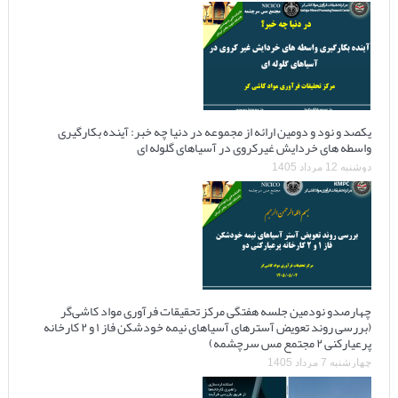
یکصد و نود و دومین ارائه از مجموعه در دنیا چه خبر: آینده بکارگیری
واسطه های خردایش غیرکروی در آسیاهای گلوله ای
دوشنبه 12 مرداد 1405
چهارصدو نودمین جلسه هفتگی مرکز تحقیقات فرآوری مواد کاشی‌گر
(بررسی روند تعویض آسترهای آسیاهای نیمه خودشکن فاز ۱ و ۲ کارخانه
پرعیارکنی ۲ مجتمع مس سرچشمه)
چهارشنبه 7 مرداد 1405