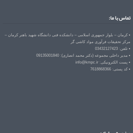
تماس با ما:
• کرمان – بلوار جمهوری اسلامی – دانشکده فنی دانشگاه شهید باهنر کرمان –
مرکز تحقیقات فرآوری مواد کاشی گر
• تلفن: 03432127423
• مدیر داخلی مجموعه (دکتر محمد انصاری): 09135001840
• پست الکترونیکی: info@kmpc.ir
• کد پستی: 7618868366