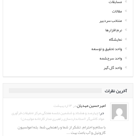
مسابقات
مقالات
منتخب سردبیر
نرم افزارها
نمایشگاه
واحد تحقیق و توسعه
واحد سرچشمه
واحد گل گهر
آخرین نظرات
امیرحسین مهدیان
در ۱۴ اردیبهشت
در:
چهارصد و هشتاد و ششمین جلسه هفتگی مرکز تحقیقات فرآوری
مواد کاشی‌گر (استانداردسازی راهبری مدار کارخانه مولیبدن)
با سلام و احترام. تشکر از شما و راهنمایی شما. بله امولسیون
گازوئیل و آب باعث بهت ...