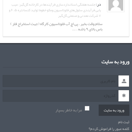
در:
جلسه هفتگی استانداردسازی فرآیندها در کارخانه گل‌گهر: عیب
یابی فرآیندی سلول‌های فلوتاسیون ومکو خطوط تولید کنسانتره ۵، ۶ و
۷ شرکت معدنی و صنعتی گل‌گهر
سلام وقت بخیر . پی اچ آب فلوتاسیون کارگاه ( جهت استخراج فلز )
باس بالای ۹ باشه . ...
ورود به سایت
مرا به خاطر بسپار
ورود به سایت
ثبت نام
کلمه عبور را فراموش کردم؟