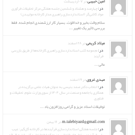
امین حبیبی
در ۰۷ اردیبهشت
در:
چهارصد و هشتاد و ششمین جلسه هفتگی مرکز تحقیقات فرآوری
مواد کاشی‌گر (استانداردسازی راهبری مدار کارخانه مولیبدن)
سلام وقت بخیر و خداقوّت. بسیار کار ارزشمندی انجام شده. فقط
بررسی تاثیر یک تغییر ...
میلاد کریمی
در ۲۸ اسفند
در:
مجموعه کتب استانداردسازی راهبری کارخانه‌ها از طریق بازرسی
فرآیند
عالی ...
مهدی غروی
در ۱۹ اسفند
در:
انتخاب دکتر صمد بنیسی به عنوان هیات علمی برگزیده در
همکاری با جامعه و صنعت در سال ۱۴۰۴ از سوی وزارت علوم، تحقیقات و
فناوری
توفیقات استاد عزیز و گرامی روزافزون باد ...
m.talebiyazd@gmail.com
در ۱۶ بهمن
در:
جلسه هفتگی استانداردسازی فرآیندها در کارخانه گل‌گهر: عیب
یابی فرآیندی سلول‌های فلوتاسیون ومکو خطوط تولید کنسانتره ۵، ۶ و