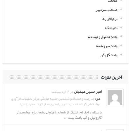
مقالات
منتخب سردبیر
نرم افزارها
نمایشگاه
واحد تحقیق و توسعه
واحد سرچشمه
واحد گل گهر
آخرین نظرات
امیرحسین مهدیان
در ۱۴ اردیبهشت
در:
چهارصد و هشتاد و ششمین جلسه هفتگی مرکز تحقیقات فرآوری
مواد کاشی‌گر (استانداردسازی راهبری مدار کارخانه مولیبدن)
با سلام و احترام. تشکر از شما و راهنمایی شما. بله امولسیون
گازوئیل و آب باعث بهت ...