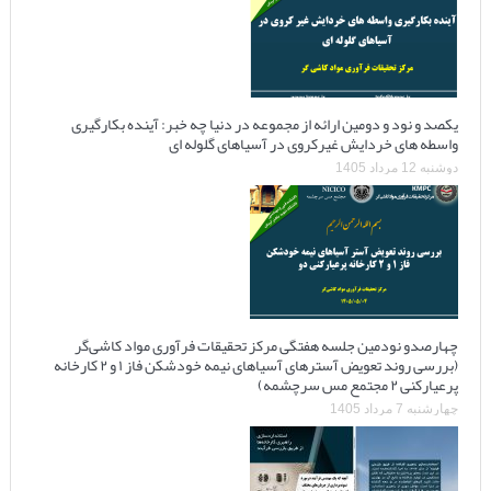
یکصد و نود و دومین ارائه از مجموعه در دنیا چه خبر: آینده بکارگیری
واسطه های خردایش غیرکروی در آسیاهای گلوله ای
دوشنبه 12 مرداد 1405
چهارصدو نودمین جلسه هفتگی مرکز تحقیقات فرآوری مواد کاشی‌گر
(بررسی روند تعویض آسترهای آسیاهای نیمه خودشکن فاز ۱ و ۲ کارخانه
پرعیارکنی ۲ مجتمع مس سرچشمه)
چهارشنبه 7 مرداد 1405