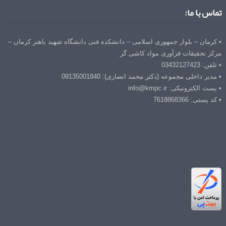
تماس با ما:
• کرمان – بلوار جمهوری اسلامی – دانشکده فنی دانشگاه شهید باهنر کرمان –
مرکز تحقیقات فرآوری مواد کاشی گر
• تلفن: 03432127423
• مدیر داخلی مجموعه (دکتر محمد انصاری): 09135001840
• پست الکترونیکی: info@kmpc.ir
• کد پستی: 7618868366