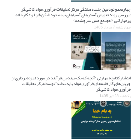
چهارصدو نودمین جلسه هفتگی مرکز تحقیقات فرآوری مواد کاشی‌گر
(بررسی روند تعویض آسترهای آسیاهای نیمه خودشکن فاز ۱ و ۲ کارخانه
پرعیارکنی ۲ مجتمع مس سرچشمه)
چهارشنبه 7 مرداد 1405
انتشار کتابچه مهارتی “آنچه که یک مهندس فرآیند در مورد نمونه‌برداری از
جریان‌های کارخانه‌های فرآوری مواد باید بداند” توسط مرکز تحقیقات
فرآوری مواد کاشی‌گر
یکشنبه 28 تیر 1405