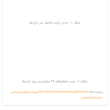
شکل۱۰- عدم رعایت فاصله بین نازل‌ها
شکل۱۱- نصب قطاع‌های ۳۷ میلیمتری روی نازل‌ها
برچسب‌ها:
filterpress
dewatering
condition tank
آبگیری
پارچه
فیلترپرس
مس
سرچشمه
نازل
همزن