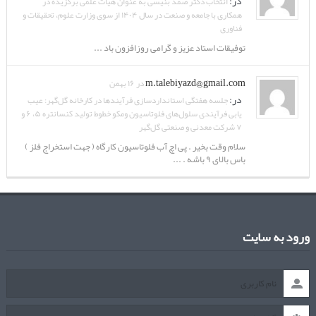
در:
انتخاب دکتر صمد بنیسی به عنوان هیات علمی برگزیده در
همکاری با جامعه و صنعت در سال ۱۴۰۴ از سوی وزارت علوم، تحقیقات و
فناوری
توفیقات استاد عزیز و گرامی روزافزون باد ...
m.talebiyazd@gmail.com
در ۱۶ بهمن
در:
جلسه هفتگی استانداردسازی فرآیندها در کارخانه گل‌گهر: عیب
یابی فرآیندی سلول‌های فلوتاسیون ومکو خطوط تولید کنسانتره ۵، ۶ و
۷ شرکت معدنی و صنعتی گل‌گهر
سلام وقت بخیر . پی اچ آب فلوتاسیون کارگاه ( جهت استخراج فلز )
باس بالای ۹ باشه . ...
ورود به سایت