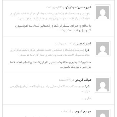
امیرحسین مهدیان
در ۱۴ اردیبهشت
در:
چهارصد و هشتاد و ششمین جلسه هفتگی مرکز تحقیقات فرآوری
مواد کاشی‌گر (استانداردسازی راهبری مدار کارخانه مولیبدن)
با سلام و احترام. تشکر از شما و راهنمایی شما. بله امولسیون
گازوئیل و آب باعث بهت ...
امین حبیبی
در ۰۷ اردیبهشت
در:
چهارصد و هشتاد و ششمین جلسه هفتگی مرکز تحقیقات فرآوری
مواد کاشی‌گر (استانداردسازی راهبری مدار کارخانه مولیبدن)
سلام وقت بخیر و خداقوّت. بسیار کار ارزشمندی انجام شده. فقط
بررسی تاثیر یک تغییر ...
میلاد کریمی
در ۲۸ اسفند
در:
مجموعه کتب استانداردسازی راهبری کارخانه‌ها از طریق بازرسی
فرآیند
عالی ...
مهدی غروی
در ۱۹ اسفند