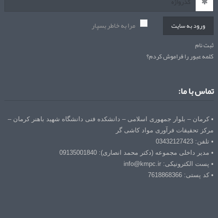
مرا به خاطر بسپار
ورود به سایت
ثبت نام
کلمه عبور را فراموش کردم؟
تماس با ما:
• کرمان – بلوار جمهوری اسلامی – دانشکده فنی دانشگاه شهید باهنر کرمان –
مرکز تحقیقات فرآوری مواد کاشی گر
• تلفن: 03432127423
• مدیر داخلی مجموعه (دکتر محمد انصاری): 09135001840
• پست الکترونیکی: info@kmpc.ir
• کد پستی: 7618868366