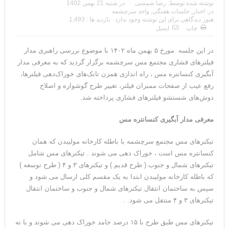
نوشته شده توسط:
رضا شمسی
در
شنبه 21 بهمن 1402
در:
اخبار
,
جلسات هفتگی
,
واحد سرچشمه
هنوز دیدگاهی برای این نوشته وجود ندارد
بازدید ها : 1,493
چاپ
ایمیل
در این جلسه مورخ ۵ بهمن ماه ۱۴۰۲ با موضوع بررسی راهبری مدار
فیلترهای فشاری مجتمع مس سرچشمه برگزار گردید که به معرفی مدار
آبگیری کنسانتره مس ، راه اندازی همزن تانک‌های خوراک‌دهی فیلترها،
رفع عیب از صفحات ممبران فیلتر، تغییر طرح گوشواره و اصلاح
دوش‌های شستشو فیلترهای فشاری پرداخته شد.
معرفی مدار آبگیری کنسانتره مس
تیکنرهای مس مجتمع سرچشمه با باطله کارخانه مولیبدن که همان
کنسانتره مس است ، خوراک دهی می شوند . تیکنرهای مس شامل
تیکنرهای شمال و جنوب ( طرح قدیم ) و تیکنرهای ۳ و ۴ ( طرح توسعه )
که باطله کارخانه مولیبدن ابتدا به یک مقسم کلی ارسال می شود و
سپس به ساختمان انتقال تیکنرهای شمال و جنوب و ساختمان انتقال
تیکنرهای ۳ و ۴ منتقل می شود. .
تیکنرهای مس طبق طرح با ۱۵ درصد جامد خوراک دهی می شوند و با ته