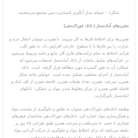
شکل۱ – شمای مدار آبگیری کنسانتره مس مجتمع سرچشمه
مخزن‌های آماده‌ساز ( تانک خوراک‌دهی)
همزن‌ها برای اختلاط فازها به کار میروند. با همزدن میتوان انتقال جرم و
حرارت را بین فازها یا با سطوح خارجی افزایش داد. به طور کلی،
فرآیند اختلاط به تمام ترکیب‌های فازی گاز، مایع و جامد مربوط می‌شود.
در فرآیندهای شامل مایعات از تانک آماده‌ساز استفاده می‌شود که
عملکرد آن به طور گسترده مورد مطالعه قرار گرفته است. تانک
آماده‌ساز از اجزای مختلفی تشکیل شده است. عواملی مانند شکل
همزن، سرعت همزن، تعداد طبقات همزن، فاصله همزن از کف تانک و
فاصله افقی همزن از مرکز مخلوط شدن مواد بر عملکرد تانکهای
آماده‌ساز تأثیرگذارند.
وظیفه تانک‌های خوراک‌دهی میتوان به تعلیق و جلوگیری از نشست مواد
و همگن‌سازی مواد اشاره کرد. تانک‌های خوراک‌دهی ساختمان فیلترهای
فشاری با حجم ۸۰ مترمکعب و سرعت همزن طبق طراحی ۶۵ دور بر
دقیقه می‌باشد که برای اختلاط مواد و جلوگیری از حرکت گردابی مواد
مطابق شکل ۲ داخل مخزن یک سری تیغه‌ها تعبیه شده است.