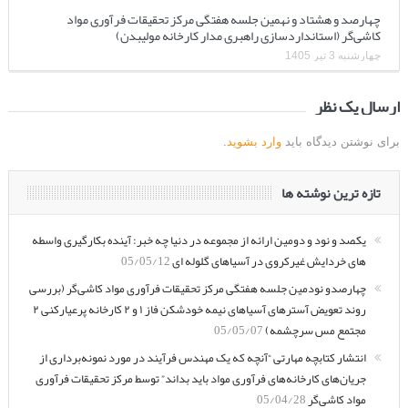
چهارصد و هشتاد و نهمین جلسه هفتگی مرکز تحقیقات فرآوری مواد
کاشی‌گر (استانداردسازی راهبری مدار کارخانه مولیبدن)
چهارشنبه 3 تیر 1405
ارسال یک نظر
برای نوشتن دیدگاه باید
وارد بشوید
.
تازه ترین نوشته ها
یکصد و نود و دومین ارائه از مجموعه در دنیا چه خبر: آینده بکارگیری واسطه
های خردایش غیرکروی در آسیاهای گلوله ای
05/05/12
چهارصدو نودمین جلسه هفتگی مرکز تحقیقات فرآوری مواد کاشی‌گر (بررسی
روند تعویض آسترهای آسیاهای نیمه خودشکن فاز ۱ و ۲ کارخانه پرعیارکنی ۲
مجتمع مس سرچشمه)
05/05/07
انتشار کتابچه مهارتی “آنچه که یک مهندس فرآیند در مورد نمونه‌برداری از
جریان‌های کارخانه‌های فرآوری مواد باید بداند” توسط مرکز تحقیقات فرآوری
مواد کاشی‌گر
05/04/28