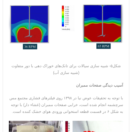
شکل۵- شبیه سازی سیالات برای تانک‌های خوراک دهی با دور متفاوت
(شبیه سازی آب)
آسیب دیدگی صفحات ممبران
با توجه به تحقیقات عوض نیا در ۱۳۹۸ روی فیلترهای فشاری مجتمع مس
سرچشمه انجام شده است، خرابی صفحات ممبران (غشاء دار) با توجه
به شکل ۶ در قسمت قطعه استخوانی ورودی هوای خشک کننده است.