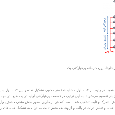
عملیات پرعیار کنی اولیـه هـر ضلع در چهار ردیف موازی انجام می شود. هر ردیف از ۱۴ سلول مشابه ۸٫۵ متر مکعبی تش
 باز تقسیم می‌شوند. به این ترتیب در قسمت پرعیارکنی اولیه در یک ضلع، در مجم
 بخش متحرک و ثابت تشکیل شده است که هوا از طریق محور بخش متحرک همزن وار
باب و تعلیق ذرات در پالپ و از وظایف بخش ثابت می‌توان به تشکیل حباب‌های ری