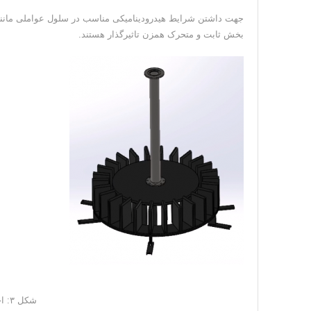
جهت داشتن شرایط هیدرودینامیکی مناسب در سلول عواملی مان
بخش ثابت و متحرک همزن تاثیرگذار هستند.
شکل ۳: اجزاء بخش ثابت و متحرک همزن