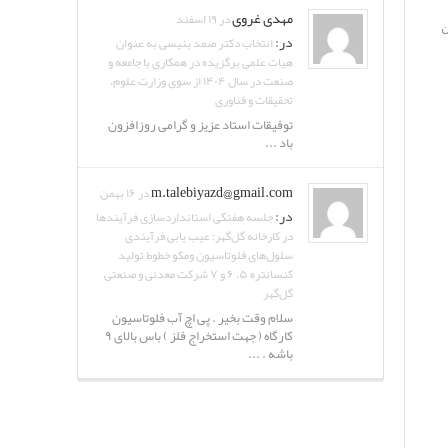
مهدی غروی
در ۱۹ اسفند
ن
در:
انتخاب دکتر صمد بنیسی به عنوان
هیات علمی برگزیده در همکاری با جامعه و
صنعت در سال ۱۴۰۴ از سوی وزارت علوم،
تحقیقات و فناوری
توفیقات استاد عزیز و گرامی روزافزون
باد ...
m.talebiyazd@gmail.com
در ۱۶ بهمن
در:
جلسه هفتگی استانداردسازی فرآیندها
در کارخانه گل‌گهر: عیب یابی فرآیندی
سلول‌های فلوتاسیون ومکو خطوط تولید
کنسانتره ۵، ۶ و ۷ شرکت معدنی و صنعتی
گل‌گهر
سلام وقت بخیر . پی اچ آب فلوتاسیون
کارگاه ( جهت استخراج فلز ) باس بالای ۹
باشه . ...