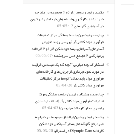
یکصد و نود و دومین ارائه از مجموعه در دنیا چه
خبر: آینده بکارگیری واسطه های خردایش غیرکروی
در آسیاهای گلوله ای
05/05/12
چهارصدو نودمین جلسه هفتگی مرکز تحقیقات
فرآوری مواد کاشی‌گر (بررسی روند تعویض
آسترهای آسیاهای نیمه خودشکن فاز ۱ و ۲ کارخانه
پرعیارکنی ۲ مجتمع مس سرچشمه)
05/05/07
انتشار کتابچه مهارتی “آنچه که یک مهندس فرآیند
در مورد نمونه‌برداری از جریان‌های کارخانه‌های
فرآوری مواد باید بداند” توسط مرکز تحقیقات
فرآوری مواد کاشی‌گر
05/04/28
چهارصد و هشتاد و نهمین جلسه هفتگی مرکز
تحقیقات فرآوری مواد کاشی‌گر (استانداردسازی
راهبری مدار کارخانه مولیبدن)
05/04/03
یکصد و نود و یکمین ارائه از مجموعه در دنیا چه
خبر: رفع گلوگاه های مدار آسیاکنی خودشکن
کارخانه Olympic Dam در استرالیا
05/03/26