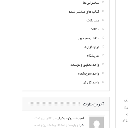
سخنرانی ها
کتاب های منتشر شده
مسابقات
مقالات
منتخب سردبیر
نرم افزارها
نمایشگاه
واحد تحقیق و توسعه
واحد سرچشمه
واحد گل گهر
کیل شده و این ۱۴ سلول به یک
آخرین نظرات
وع
د
امیرحسین مهدیان
در ۱۴ اردیبهشت
زتر
در:
چهارصد و هشتاد و ششمین جلسه