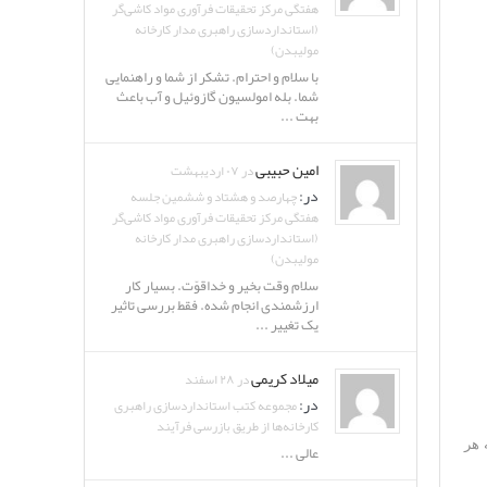
هفتگی مرکز تحقیقات فرآوری مواد کاشی‌گر
(استانداردسازی راهبری مدار کارخانه
مولیبدن)
با سلام و احترام. تشکر از شما و راهنمایی
شما. بله امولسیون گازوئیل و آب باعث
بهت ...
امین حبیبی
در ۰۷ اردیبهشت
در:
چهارصد و هشتاد و ششمین جلسه
هفتگی مرکز تحقیقات فرآوری مواد کاشی‌گر
(استانداردسازی راهبری مدار کارخانه
مولیبدن)
سلام وقت بخیر و خداقوّت. بسیار کار
ارزشمندی انجام شده. فقط بررسی تاثیر
یک تغییر ...
میلاد کریمی
در ۲۸ اسفند
در:
مجموعه کتب استانداردسازی راهبری
کارخانه‌ها از طریق بازرسی فرآیند
 هر
عالی ...