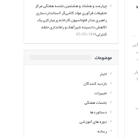
چهارصد و هشتاد و هشتمین جلسه هفتگی مرکز
تحقیقات فرآوری مواد کاشی‌گر (استانداردسازی
راهبری مدار فلوتاسیون کارخانه پرعیارکنی یک
(کاهش دانسیته شیرآهک و راه‌اندازی حلقه
کنترلی))
05/03/18
این
،
موضوعات
.
ار
اخبار
ه، دو ردیف ۷ سلولی رمـق گـیــر، دو ردیف ۷ سلولی شستشوی اول، دو ردیـــف ۴ سلولی شستشوی دوم و دو ردیف ۲
بازدید کنندگان
تجهیزات
جلسات هفتگی
ی
دستاوردها
دوره های آموزشی
رسانه