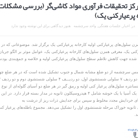
کز تحقیقات فرآوری مواد کاشی‌گر (بررسی مشکلات
 پرعیارکنی یک)
در:
اخبار
,
جلسات هفتگی
,
واحد سرچشمه
هنوز دیدگاهی برای این نوشته وجود ندارد
وضوع بررسی مشکلات همزن سلول‌های پرعیارکنی اولیه کارخانه پرعیارکنی یک برگزار شد. موضوعاتی که در 
نی یک، معرفی همزن سلول‌های کارخانه پرعیارکنی یک، عوامل موثر بر الگو جریان
 شده جهت کاهش تلاطم سطح سلول‌های پرعیارکنی اولیه و خلاصه و جمع‌بندی بودند
کنی یک مجتمع مس سرچشمه از دو ضلع مشابه شمال و جنوب تشکیل شده است که در هر ضلع چه
ردیف ۱۴ سلولی پرعیارکنی اولی
تره سلول‌های پرعیار کنی اولیه و رمق گیر در هر ضلع دو آسیای گلوله‌ای از نوع
سرریز شونده در نظر گرفته شده است. در حال حاضر در هر ضلع یک آسیا با یک خوشه شامل ۴ هیدروسیکلون ثانویه در مدار بسته قرار دارد. در این
سیاهای خردایش مجدد مخلوط و سپس برای جدایش ذرات ریز از درشت به
 ثانویه خوراک مرحله شستشوی اول را تشکیل می‌دهد. مجموع باطله‌های پرعیار کن
د.