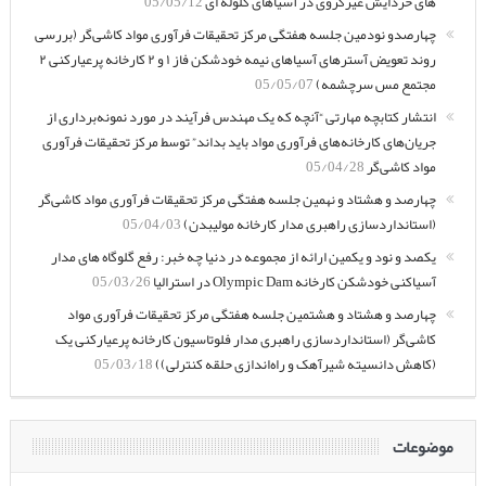
های خردایش غیرکروی در آسیاهای گلوله ای
05/05/12
چهارصدو نودمین جلسه هفتگی مرکز تحقیقات فرآوری مواد کاشی‌گر (بررسی
روند تعویض آسترهای آسیاهای نیمه خودشکن فاز ۱ و ۲ کارخانه پرعیارکنی ۲
مجتمع مس سرچشمه)
05/05/07
انتشار کتابچه مهارتی “آنچه که یک مهندس فرآیند در مورد نمونه‌برداری از
جریان‌های کارخانه‌های فرآوری مواد باید بداند” توسط مرکز تحقیقات فرآوری
مواد کاشی‌گر
05/04/28
چهارصد و هشتاد و نهمین جلسه هفتگی مرکز تحقیقات فرآوری مواد کاشی‌گر
(استانداردسازی راهبری مدار کارخانه مولیبدن)
05/04/03
یکصد و نود و یکمین ارائه از مجموعه در دنیا چه خبر: رفع گلوگاه های مدار
آسیاکنی خودشکن کارخانه Olympic Dam در استرالیا
05/03/26
چهارصد و هشتاد و هشتمین جلسه هفتگی مرکز تحقیقات فرآوری مواد
کاشی‌گر (استانداردسازی راهبری مدار فلوتاسیون کارخانه پرعیارکنی یک
(کاهش دانسیته شیرآهک و راه‌اندازی حلقه کنترلی))
05/03/18
موضوعات