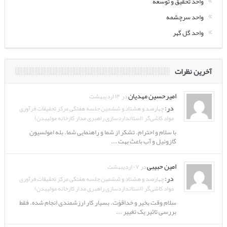
واحد تحقیق و توسعه
واحد سرچشمه
واحد گل گهر
آخرین نظرات
امیرحسین مهدیان
در ۱۴ اردیبهشت
در:
چهارصد و هشتاد و ششمین جلسه هفتگی مرکز تحقیقات فرآوری
مواد کاشی‌گر (استانداردسازی راهبری مدار کارخانه مولیبدن)
با سلام و احترام. تشکر از شما و راهنمایی شما. بله امولسیون
گازوئیل و آب باعث بهت ...
امین حبیبی
در ۰۷ اردیبهشت
در:
چهارصد و هشتاد و ششمین جلسه هفتگی مرکز تحقیقات فرآوری
مواد کاشی‌گر (استانداردسازی راهبری مدار کارخانه مولیبدن)
سلام وقت بخیر و خداقوّت. بسیار کار ارزشمندی انجام شده. فقط
بررسی تاثیر یک تغییر ...