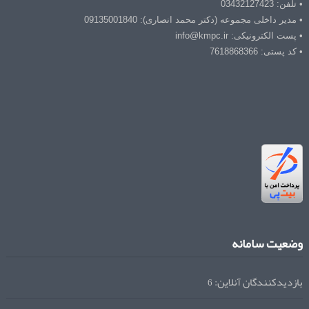
• تلفن: 03432127423
• مدیر داخلی مجموعه (دکتر محمد انصاری): 09135001840
• پست الکترونیکی: info@kmpc.ir
• کد پستی: 7618868366
وضعیت سامانه
بازدیدکنندگان آنلاین:
6