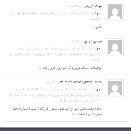
میلاد کریمی
در ۲۸ اسفند
در:
مجموعه کتب استانداردسازی راهبری کارخانه‌ها از طریق بازرسی
فرآیند
عالی ...
مهدی غروی
در ۱۹ اسفند
در:
انتخاب دکتر صمد بنیسی به عنوان هیات علمی برگزیده در
همکاری با جامعه و صنعت در سال ۱۴۰۴ از سوی وزارت علوم، تحقیقات و
فناوری
توفیقات استاد عزیز و گرامی روزافزون باد ...
m.talebiyazd@gmail.com
در ۱۶ بهمن
در:
جلسه هفتگی استانداردسازی فرآیندها در کارخانه گل‌گهر: عیب
یابی فرآیندی سلول‌های فلوتاسیون ومکو خطوط تولید کنسانتره ۵، ۶ و
۷ شرکت معدنی و صنعتی گل‌گهر
سلام وقت بخیر . پی اچ آب فلوتاسیون کارگاه ( جهت استخراج فلز )
باس بالای ۹ باشه . ...