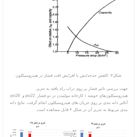
شکل۳- کاهش حدجدایش با افزایش افت فشار در هیدروسیکلون
جهت بررسی تاثیر فشار بر روی ذرات راه یافته به ته‌ریز
هیدروسیکلون‌های خوشه ۱ کارخانه مولیبدن در دو فشار psi22 و psi28
آنالیز دانه بندی بر روی جریان های هیدروسیکلون انجام گرفت. نتایج دانه
بندی مربوط به ته‌ریز آن در شکل ۴ قابل مشاهده است.