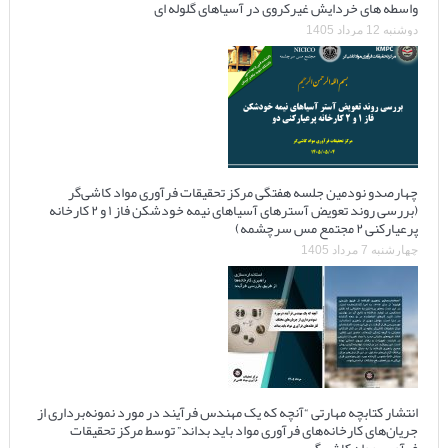
واسطه های خردایش غیرکروی در آسیاهای گلوله ای
دوشنبه 12 مرداد 1405
چهارصدو نودمین جلسه هفتگی مرکز تحقیقات فرآوری مواد کاشی‌گر
(بررسی روند تعویض آسترهای آسیاهای نیمه خودشکن فاز ۱ و ۲ کارخانه
پرعیارکنی ۲ مجتمع مس سرچشمه)
چهارشنبه 7 مرداد 1405
انتشار کتابچه مهارتی “آنچه که یک مهندس فرآیند در مورد نمونه‌برداری از
جریان‌های کارخانه‌های فرآوری مواد باید بداند” توسط مرکز تحقیقات