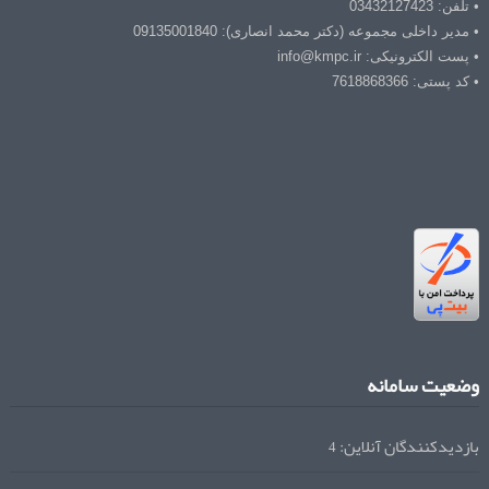
• تلفن: 03432127423
• مدیر داخلی مجموعه (دکتر محمد انصاری): 09135001840
• پست الکترونیکی: info@kmpc.ir
• کد پستی: 7618868366
وضعیت سامانه
بازدیدکنندگان آنلاین:
4