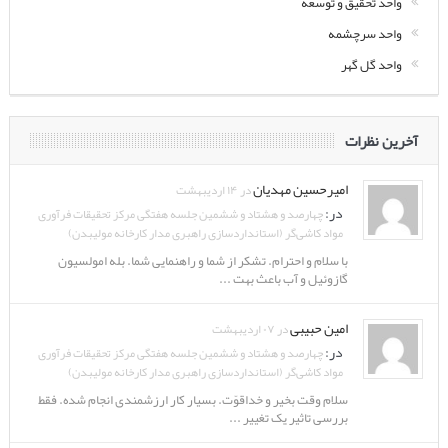
واحد تحقیق و توسعه
واحد سرچشمه
واحد گل گهر
آخرین نظرات
امیرحسین مهدیان
در ۱۴ اردیبهشت
در:
چهارصد و هشتاد و ششمین جلسه هفتگی مرکز تحقیقات فرآوری
مواد کاشی‌گر (استانداردسازی راهبری مدار کارخانه مولیبدن)
با سلام و احترام. تشکر از شما و راهنمایی شما. بله امولسیون
گازوئیل و آب باعث بهت ...
امین حبیبی
در ۰۷ اردیبهشت
در:
چهارصد و هشتاد و ششمین جلسه هفتگی مرکز تحقیقات فرآوری
مواد کاشی‌گر (استانداردسازی راهبری مدار کارخانه مولیبدن)
سلام وقت بخیر و خداقوّت. بسیار کار ارزشمندی انجام شده. فقط
بررسی تاثیر یک تغییر ...