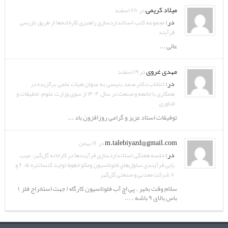
میلاد کریمی
در ۲۸ اسفند
در:
مجموعه کتب استانداردسازی راهبری کارخانه‌ها از طریق بازرسی
فرآیند
عالی ...
مهدی غروی
در ۱۹ اسفند
در:
انتخاب دکتر صمد بنیسی به عنوان هیات علمی برگزیده در
همکاری با جامعه و صنعت در سال ۱۴۰۴ از سوی وزارت علوم، تحقیقات و
فناوری
توفیقات استاد عزیز و گرامی روزافزون باد ...
m.talebiyazd@gmail.com
در ۱۶ بهمن
در:
جلسه هفتگی استانداردسازی فرآیندها در کارخانه گل‌گهر: عیب
یابی فرآیندی سلول‌های فلوتاسیون ومکو خطوط تولید کنسانتره ۵، ۶ و
۷ شرکت معدنی و صنعتی گل‌گهر
سلام وقت بخیر . پی اچ آب فلوتاسیون کارگاه ( جهت استخراج فلز )
باس بالای ۹ باشه . ...