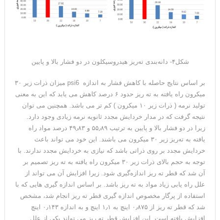
شکل۴- دانه‌بندی ته‌ریز هیدروسیکلون در دو فشار بالا و پایین
بر اساس نتایج حاصله با کاهش فشار به اندازه psi6 میزان ذرات زیر ۳۰
میکرون راه یافته به ته ریز حدود ۶ درصد کاهش می یابد که این به معنی
تولید نرمه ( ذرات زیر ۱۰ میکرون ) کم تر می باشد. همچنین می توان
نتیجه گرفت که در مدار خردایش مجدد ثانویه نرمه زیادی وجود دارد.
زیرا در دو فشار بالا و پایین به ترتیب ۵۵٫۸۹ و ۴۹٫۸۳ درصد مواد راه
یافته به ته‌ریز زیر ۳۰ میکرون می باشند. این خود می تواند باعث
خردایش مجدد بر روی ذراتی باشد که نیازی به خردایش مجدد ندارند. با
توجه به حجم بالای ذرات زیر ۳۰ میکرون راه یافته به ته ریز تصمیم بر
آن شد که قطر ته ریز اندازه‌گیری شود. زیرا افزایش آن می تواند از
علل راه یابی زیاد مواد به ته ریز باشد. بر اساس اندازه گیری هایی که با
استفاده از پرگار مخصوص اندازه گیری قطر ته ریز انجام شد، مشخص
شد که قطر ته ریز از ۰٫۸۷۵ اینچ به ۱٫۱ اینچ و به اندازه ۰٫۱۴۳ اینچ
افزایش یافته است. این افزایش قطر ته ریز می تواند یکی از علل