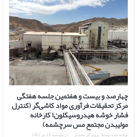
چهارصد و بیست و هفتمین جلسه هفتگی
مرکز تحقیقات فرآوری مواد کاشی‌گر (کنترل
فشار خوشه هیدروسیکلون۱ کارخانه
مولیبدن مجتمع مس سرچشمه)
نوشته شده توسط:
پرویز گل محمدی
در
پنج‌شنبه 15 دی 1401