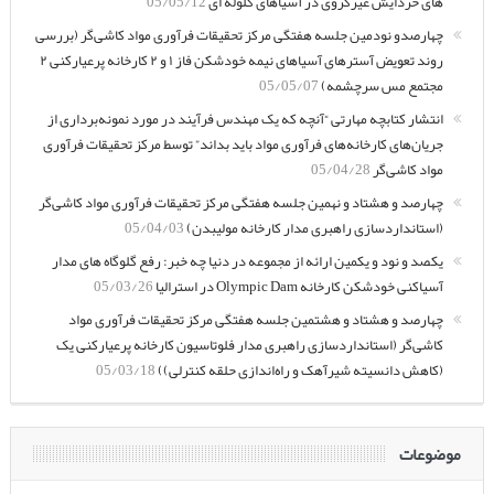
های خردایش غیرکروی در آسیاهای گلوله ای
05/05/12
چهارصدو نودمین جلسه هفتگی مرکز تحقیقات فرآوری مواد کاشی‌گر (بررسی
روند تعویض آسترهای آسیاهای نیمه خودشکن فاز ۱ و ۲ کارخانه پرعیارکنی ۲
مجتمع مس سرچشمه)
05/05/07
انتشار کتابچه مهارتی “آنچه که یک مهندس فرآیند در مورد نمونه‌برداری از
جریان‌های کارخانه‌های فرآوری مواد باید بداند” توسط مرکز تحقیقات فرآوری
مواد کاشی‌گر
05/04/28
چهارصد و هشتاد و نهمین جلسه هفتگی مرکز تحقیقات فرآوری مواد کاشی‌گر
(استانداردسازی راهبری مدار کارخانه مولیبدن)
05/04/03
یکصد و نود و یکمین ارائه از مجموعه در دنیا چه خبر: رفع گلوگاه های مدار
آسیاکنی خودشکن کارخانه Olympic Dam در استرالیا
05/03/26
چهارصد و هشتاد و هشتمین جلسه هفتگی مرکز تحقیقات فرآوری مواد
کاشی‌گر (استانداردسازی راهبری مدار فلوتاسیون کارخانه پرعیارکنی یک
(کاهش دانسیته شیرآهک و راه‌اندازی حلقه کنترلی))
05/03/18
موضوعات