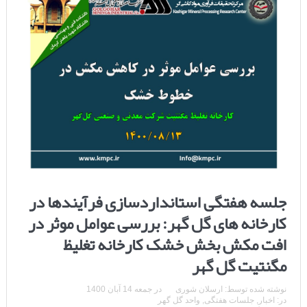
جلسه هفتگی استانداردسازی فرآیندها در
کارخانه های گل گهر: بررسی عوامل موثر در
افت مکش بخش خشک کارخانه تغلیظ
مگنتیت گل گهر
نوشته شده توسط:
ارسلان شوری
در
جمعه 14 آبان 1400
در:
اخبار
,
جلسات هفتگی
,
واحد گل گهر