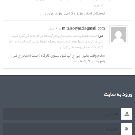
فناوری
توفیقات استاد عزیز و گرامی روزافزون باد ...
m.talebiyazd@gmail.com
در ۱۶ بهمن
در:
جلسه هفتگی استانداردسازی فرآیندها در کارخانه گل‌گهر: عیب
یابی فرآیندی سلول‌های فلوتاسیون ومکو خطوط تولید کنسانتره ۵، ۶ و
۷ شرکت معدنی و صنعتی گل‌گهر
سلام وقت بخیر . پی اچ آب فلوتاسیون کارگاه ( جهت استخراج فلز )
باس بالای ۹ باشه . ...
ورود به سایت