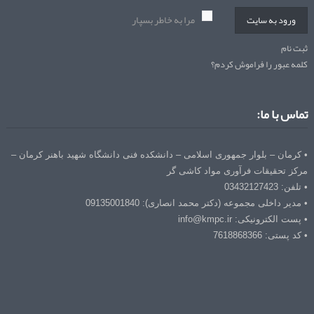
مرا به خاطر بسپار
ورود به سایت
ثبت نام
کلمه عبور را فراموش کردم؟
تماس با ما:
• کرمان – بلوار جمهوری اسلامی – دانشکده فنی دانشگاه شهید باهنر کرمان –
مرکز تحقیقات فرآوری مواد کاشی گر
• تلفن: 03432127423
• مدیر داخلی مجموعه (دکتر محمد انصاری): 09135001840
• پست الکترونیکی: info@kmpc.ir
• کد پستی: 7618868366