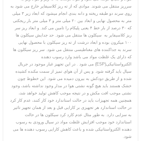
سرریز منتقل می شوند. موادی که از ته ریز کلاسیفایر خارج می شود به
روی سرند دو طبقه ریخته و دانه بندی انجام میشود که ابعاد زیر ۳ میلی
متر به محصول نهایی و ابعاد بین ۲۰ میلی متر و ۳ میلی متر بار ریجکتی
که ۳۰ درصد از بار خط ۴ یعنی پلیکام را تامین می کند. و ابعاد ریز سر
ریز کلاسیفایر به سیکلون ها منتقل می شود. حد جدایش سیکلون ها
۱۰۰ میکرون بوده و ابعاد درشت از ته ریز سیکلون با محصول نهایی
سرند به جداکننده های مغناطیسی منتقل می شود. سر ریز سیکلون ها
که دارای یک غلظت مواد می باشد وارد رسوب دهنده
الکترواستاتیکی(ESP) می شود . در این تجهیز غبار موجود در جریال
سیال باید گرفته شود. و پس از آن هوای تمیز از سمت مکنده کشیده
شده و از طریق دودکش به بیرون دمیده می شود. این خطوط چون
خشک هستند باید هیچ گونه نشتی هوا در مدار وجود نداشته باشد، وجود
نشتی موجب افت مکش و در نتیجه موجب کاهش تولید خواهد شد،
همچنین همه تجهیزات باید در حالت استاندارد خود کار کنند، عدم کار کرد
در حالت استاندارد هر تجهیزی بر کارایی قبل و بعد از همان تجهیز تاثیر
به سزایی دارد. به طور مثال عدم کارد کرد سیکلون ها در حالت
استاندارد خود موجب افزایش غلظت مواد در سیال ورودی به رسوب
دهنده الکترواستاتیکی شده و باعث کاهش کارایی رسوب دهنده ها می
شود.