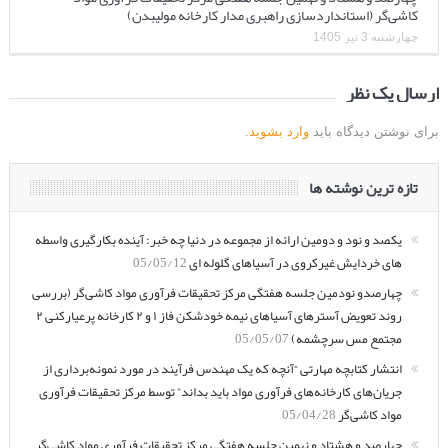
کاشی‌گر (استانداردسازی راهبری مدار کارخانه مولیبدن)
چهارشنبه 3 تیر 1405
ارسال یک نظر
برای نوشتن دیدگاه باید
وارد بشوید
.
تازه ترین نوشته ها
یکصد و نود و دومین ارائه از مجموعه در دنیا چه خبر: آینده بکارگیری واسطه
های خردایش غیرکروی در آسیاهای گلوله ای
05/05/12
چهارصدو نودمین جلسه هفتگی مرکز تحقیقات فرآوری مواد کاشی‌گر (بررسی
روند تعویض آسترهای آسیاهای نیمه خودشکن فاز ۱ و ۲ کارخانه پرعیارکنی ۲
مجتمع مس سرچشمه)
05/05/07
انتشار کتابچه مهارتی “آنچه که یک مهندس فرآیند در مورد نمونه‌برداری از
جریان‌های کارخانه‌های فرآوری مواد باید بداند” توسط مرکز تحقیقات فرآوری
مواد کاشی‌گر
05/04/28
چهارصد و هشتاد و نهمین جلسه هفتگی مرکز تحقیقات فرآوری مواد کاشی‌گر