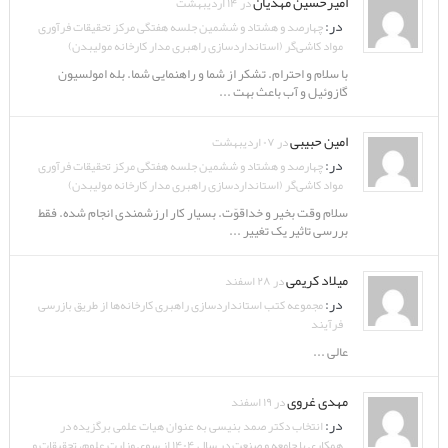
امیرحسین مهدیان
در ۱۴ اردیبهشت
در:
چهارصد و هشتاد و ششمین جلسه هفتگی مرکز تحقیقات فرآوری
مواد کاشی‌گر (استانداردسازی راهبری مدار کارخانه مولیبدن)
با سلام و احترام. تشکر از شما و راهنمایی شما. بله امولسیون
گازوئیل و آب باعث بهت ...
امین حبیبی
در ۰۷ اردیبهشت
در:
چهارصد و هشتاد و ششمین جلسه هفتگی مرکز تحقیقات فرآوری
مواد کاشی‌گر (استانداردسازی راهبری مدار کارخانه مولیبدن)
سلام وقت بخیر و خداقوّت. بسیار کار ارزشمندی انجام شده. فقط
بررسی تاثیر یک تغییر ...
میلاد کریمی
در ۲۸ اسفند
در:
مجموعه کتب استانداردسازی راهبری کارخانه‌ها از طریق بازرسی
فرآیند
عالی ...
مهدی غروی
در ۱۹ اسفند
در:
انتخاب دکتر صمد بنیسی به عنوان هیات علمی برگزیده در
همکاری با جامعه و صنعت در سال ۱۴۰۴ از سوی وزارت علوم، تحقیقات و