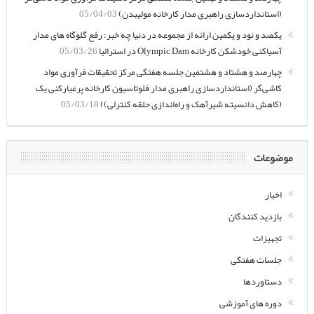
(استانداردسازی راهبری مدار کارخانه مولیبدن)
05/04/03
یکصد و نود و یکمین ارائه از مجموعه در دنیا چه خبر: رفع گلوگاه های مدار
آسیاکنی خودشکن کارخانه Olympic Dam در استرالیا
05/03/26
چهارصد و هشتاد و هشتمین جلسه هفتگی مرکز تحقیقات فرآوری مواد
کاشی‌گر (استانداردسازی راهبری مدار فلوتاسیون کارخانه پرعیارکنی یک
(کاهش دانسیته شیرآهک و راه‌اندازی حلقه کنترلی))
05/03/18
موضوعات
اخبار
بازدید کنندگان
تجهیزات
جلسات هفتگی
دستاوردها
دوره های آموزشی