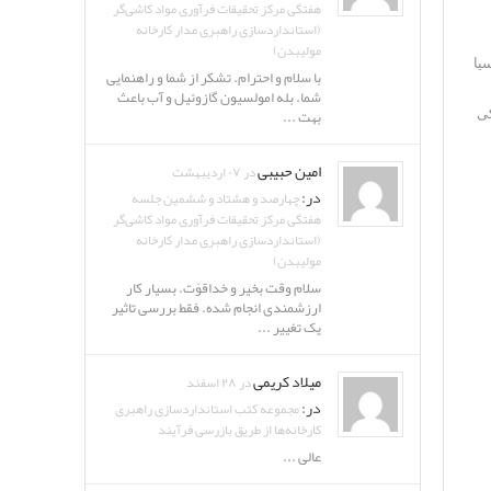
هفتگی مرکز تحقیقات فرآوری مواد کاشی‌گر
(استانداردسازی راهبری مدار کارخانه
مولیبدن)
سیا
با سلام و احترام. تشکر از شما و راهنمایی
شما. بله امولسیون گازوئیل و آب باعث
بهت ...
کی
امین حبیبی
در ۰۷ اردیبهشت
در:
چهارصد و هشتاد و ششمین جلسه
هفتگی مرکز تحقیقات فرآوری مواد کاشی‌گر
(استانداردسازی راهبری مدار کارخانه
مولیبدن)
سلام وقت بخیر و خداقوّت. بسیار کار
ارزشمندی انجام شده. فقط بررسی تاثیر
یک تغییر ...
میلاد کریمی
در ۲۸ اسفند
در:
مجموعه کتب استانداردسازی راهبری
کارخانه‌ها از طریق بازرسی فرآیند
عالی ...