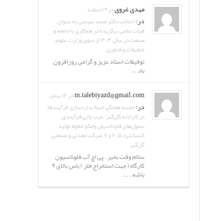
مهدی غروی
در ۱۹ اسفند
در:
انتخاب دکتر صمد بنیسی به عنوان
هیات علمی برگزیده در همکاری با جامعه و
صنعت در سال ۱۴۰۴ از سوی وزارت علوم،
تحقیقات و فناوری
توفیقات استاد عزیز و گرامی روزافزون
باد ...
m.talebiyazd@gmail.com
در ۱۶ بهمن
در:
جلسه هفتگی استانداردسازی فرآیندها
در کارخانه گل‌گهر: عیب یابی فرآیندی
سلول‌های فلوتاسیون ومکو خطوط تولید
کنسانتره ۵، ۶ و ۷ شرکت معدنی و صنعتی
گل‌گهر
سلام وقت بخیر . پی اچ آب فلوتاسیون
کارگاه ( جهت استخراج فلز ) باس بالای ۹
باشه . ...