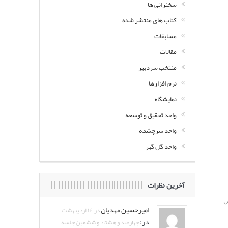
سخنرانی ها
کتاب های منتشر شده
مسابقات
مقالات
منتخب سردبیر
نرم افزارها
نمایشگاه
واحد تحقیق و توسعه
واحد سرچشمه
واحد گل گهر
آخرین نظرات
ن
امیرحسین مهدیان
در ۱۴ اردیبهشت
در:
چهارصد و هشتاد و ششمین جلسه