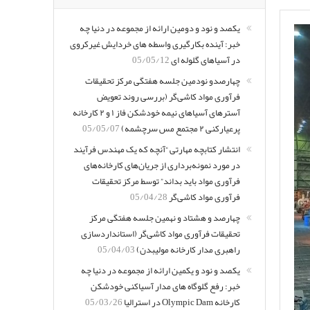
یکصد و نود و دومین ارائه از مجموعه در دنیا چه
خبر: آینده بکارگیری واسطه های خردایش غیرکروی
در آسیاهای گلوله ای
05/05/12
چهارصدو نودمین جلسه هفتگی مرکز تحقیقات
فرآوری مواد کاشی‌گر (بررسی روند تعویض
آسترهای آسیاهای نیمه خودشکن فاز ۱ و ۲ کارخانه
پرعیارکنی ۲ مجتمع مس سرچشمه)
05/05/07
انتشار کتابچه مهارتی “آنچه که یک مهندس فرآیند
در مورد نمونه‌برداری از جریان‌های کارخانه‌های
فرآوری مواد باید بداند” توسط مرکز تحقیقات
فرآوری مواد کاشی‌گر
05/04/28
چهارصد و هشتاد و نهمین جلسه هفتگی مرکز
تحقیقات فرآوری مواد کاشی‌گر (استانداردسازی
راهبری مدار کارخانه مولیبدن)
05/04/03
یکصد و نود و یکمین ارائه از مجموعه در دنیا چه
خبر: رفع گلوگاه های مدار آسیاکنی خودشکن
کارخانه Olympic Dam در استرالیا
05/03/26