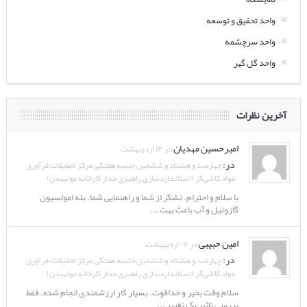
واحد تحقیق و توسعه
واحد سرچشمه
واحد گل گهر
آخرین نظرات
امیرحسین مهدیان
در ۱۴ اردیبهشت
در:
چهارصد و هشتاد و ششمین جلسه هفتگی مرکز تحقیقات فرآوری
مواد کاشی‌گر (استانداردسازی راهبری مدار کارخانه مولیبدن)
با سلام و احترام. تشکر از شما و راهنمایی شما. بله امولسیون
گازوئیل و آب باعث بهت ...
امین حبیبی
در ۰۷ اردیبهشت
در:
چهارصد و هشتاد و ششمین جلسه هفتگی مرکز تحقیقات فرآوری
مواد کاشی‌گر (استانداردسازی راهبری مدار کارخانه مولیبدن)
سلام وقت بخیر و خداقوّت. بسیار کار ارزشمندی انجام شده. فقط
بررسی تاثیر یک تغییر ...