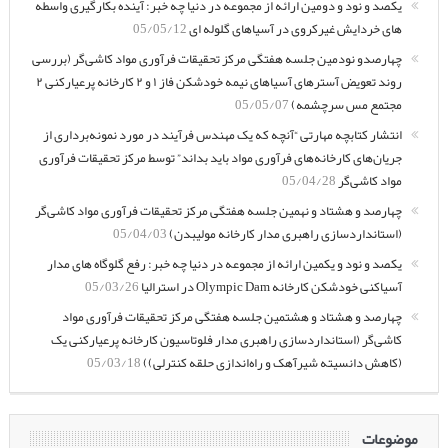
یکصد و نود و دومین ارائه از مجموعه در دنیا چه خبر: آینده بکارگیری واسطه
های خردایش غیرکروی در آسیاهای گلوله ای
05/05/12
چهارصدو نودمین جلسه هفتگی مرکز تحقیقات فرآوری مواد کاشی‌گر (بررسی
روند تعویض آسترهای آسیاهای نیمه خودشکن فاز ۱ و ۲ کارخانه پرعیارکنی ۲
مجتمع مس سرچشمه)
05/05/07
انتشار کتابچه مهارتی “آنچه که یک مهندس فرآیند در مورد نمونه‌برداری از
جریان‌های کارخانه‌های فرآوری مواد باید بداند” توسط مرکز تحقیقات فرآوری
مواد کاشی‌گر
05/04/28
چهارصد و هشتاد و نهمین جلسه هفتگی مرکز تحقیقات فرآوری مواد کاشی‌گر
(استانداردسازی راهبری مدار کارخانه مولیبدن)
05/04/03
یکصد و نود و یکمین ارائه از مجموعه در دنیا چه خبر: رفع گلوگاه های مدار
آسیاکنی خودشکن کارخانه Olympic Dam در استرالیا
05/03/26
چهارصد و هشتاد و هشتمین جلسه هفتگی مرکز تحقیقات فرآوری مواد
کاشی‌گر (استانداردسازی راهبری مدار فلوتاسیون کارخانه پرعیارکنی یک
(کاهش دانسیته شیرآهک و راه‌اندازی حلقه کنترلی))
05/03/18
موضوعات