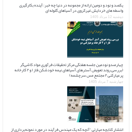
یکصد و نود و دومین ارائه از مجموعه در دنیا چه خبر: آینده بکارگیری
واسطه های خردایش غیرکروی در آسیاهای گلوله ای
دوشنبه 12 مرداد 1405
چهارصدو نودمین جلسه هفتگی مرکز تحقیقات فرآوری مواد کاشی‌گر
(بررسی روند تعویض آسترهای آسیاهای نیمه خودشکن فاز ۱ و ۲ کارخانه
پرعیارکنی ۲ مجتمع مس سرچشمه)
چهارشنبه 7 مرداد 1405
انتشار کتابچه مهارتی “آنچه که یک مهندس فرآیند در مورد نمونه‌برداری از