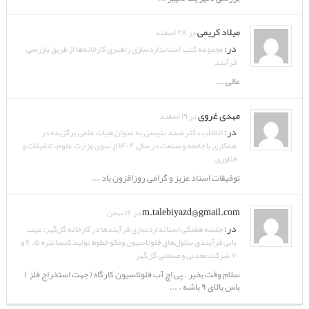
میلاد کریمی
در ۲۸ اسفند
در:
مجموعه کتب استانداردسازی راهبری کارخانه‌ها از طریق بازرسی
فرآیند
عالی ...
مهدی غروی
در ۱۹ اسفند
در:
انتخاب دکتر صمد بنیسی به عنوان هیات علمی برگزیده در
همکاری با جامعه و صنعت در سال ۱۴۰۴ از سوی وزارت علوم، تحقیقات و
فناوری
توفیقات استاد عزیز و گرامی روزافزون باد ...
m.talebiyazd@gmail.com
در ۱۶ بهمن
در:
جلسه هفتگی استانداردسازی فرآیندها در کارخانه گل‌گهر: عیب
یابی فرآیندی سلول‌های فلوتاسیون ومکو خطوط تولید کنسانتره ۵، ۶ و
۷ شرکت معدنی و صنعتی گل‌گهر
سلام وقت بخیر . پی اچ آب فلوتاسیون کارگاه ( جهت استخراج فلز )
باس بالای ۹ باشه . ...