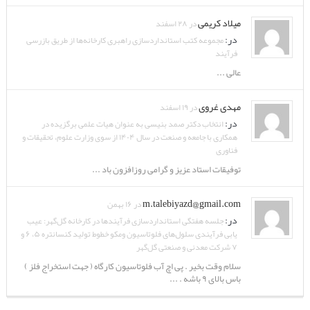
میلاد کریمی
در ۲۸ اسفند
در:
مجموعه کتب استانداردسازی راهبری کارخانه‌ها از طریق بازرسی
فرآیند
عالی ...
مهدی غروی
در ۱۹ اسفند
در:
انتخاب دکتر صمد بنیسی به عنوان هیات علمی برگزیده در
همکاری با جامعه و صنعت در سال ۱۴۰۴ از سوی وزارت علوم، تحقیقات و
فناوری
توفیقات استاد عزیز و گرامی روزافزون باد ...
m.talebiyazd@gmail.com
در ۱۶ بهمن
در:
جلسه هفتگی استانداردسازی فرآیندها در کارخانه گل‌گهر: عیب
یابی فرآیندی سلول‌های فلوتاسیون ومکو خطوط تولید کنسانتره ۵، ۶ و
۷ شرکت معدنی و صنعتی گل‌گهر
سلام وقت بخیر . پی اچ آب فلوتاسیون کارگاه ( جهت استخراج فلز )
باس بالای ۹ باشه . ...