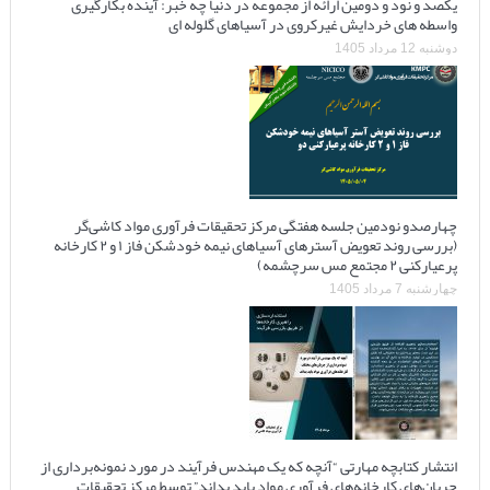
یکصد و نود و دومین ارائه از مجموعه در دنیا چه خبر: آینده بکارگیری
واسطه های خردایش غیرکروی در آسیاهای گلوله ای
دوشنبه 12 مرداد 1405
چهارصدو نودمین جلسه هفتگی مرکز تحقیقات فرآوری مواد کاشی‌گر
(بررسی روند تعویض آسترهای آسیاهای نیمه خودشکن فاز ۱ و ۲ کارخانه
پرعیارکنی ۲ مجتمع مس سرچشمه)
چهارشنبه 7 مرداد 1405
انتشار کتابچه مهارتی “آنچه که یک مهندس فرآیند در مورد نمونه‌برداری از
جریان‌های کارخانه‌های فرآوری مواد باید بداند” توسط مرکز تحقیقات