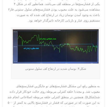
یکی از فشارسنج‌ها در منطقه کف می‌باشد. همانطور که در شکل ۴
مشاهده می‌شود به علت معیوب بودن فشارسنج‌های سلول ستونی فاز۲
باعث به وجود آمدن نوسان زیاد در ارتفاع کف شده که به صورت
مستقیم روی عیار و بازیابی کارخانه تاثیرگذار خواهد بود.
شکل۴: نوسان شدید در ارتفاع کف سلول ستونی
به منظور رفع این مشکل فشارسنج‌های نو جایگزین فشارسنج‌های
معیوب شد. و مجددا حلقه کنترلی مربوطه روی حالت خودکار قرار داده
شد(شکل۵). همچنین در منطق کنترلی حلقه مربوطه اصلاحاتی انجام شد
به این صورت که در صورتی که فشار در فشارسنج ‌بالایی به کمتر از ۵۰۰