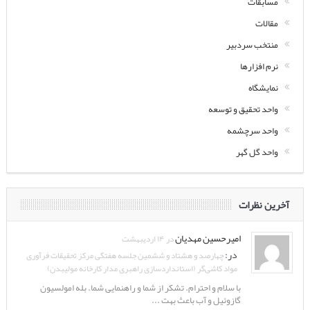
مسابقات
مقالات
منتخب سردبیر
نرم افزارها
نمایشگاه
واحد تحقیق و توسعه
واحد سرچشمه
واحد گل گهر
آخرین نظرات
امیرحسین مهدیان
در ۱۴ اردیبهشت
در:
چهارصد و هشتاد و ششمین جلسه هفتگی مرکز تحقیقات فرآوری
مواد کاشی‌گر (استانداردسازی راهبری مدار کارخانه مولیبدن)
با سلام و احترام. تشکر از شما و راهنمایی شما. بله امولسیون
گازوئیل و آب باعث بهت ...