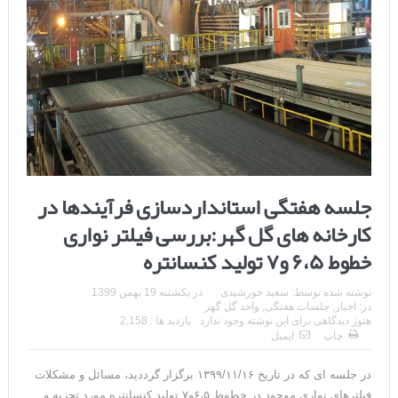
جلسه هفتگی استانداردسازی فرآیندها در
کارخانه های گل گهر:بررسی فیلتر نواری
خطوط ۶،۵ و۷ تولید کنسانتره
نوشته شده توسط:
سعید خورشیدی
در
یکشنبه 19 بهمن 1399
در:
اخبار
,
جلسات هفتگی
,
واحد گل گهر
هنوز دیدگاهی برای این نوشته وجود ندارد
بازدید ها : 2,158
چاپ
ایمیل
در جلسه ای که در تاریخ ۱۳۹۹/۱۱/۱۶ برگزار گرددید، مسائل و مشکلات
فیلترهای نواری موجود در خطوط ۶،۵و۷ تولید کنسانتره مورد تجزیه و