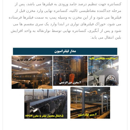
کنسانتره جهت تنظیم درصد جامد ورودی به فیلترها می باشد، پس از
مرحله جداکننده مغناطیسی ثالثیه، کنسانتره نهایی وارد مخزن قبل از
فیلترها می شود و از این مخزن به وسیله پمپ به سمت فیلترها فرستاده
می شود، خوراک فیلترهای نواری در ابتدا وارد یک سری مقسم ها می
شود و پس از آبگیری، کنسانتره نهایی توسط نوارنقاله به واحد افزایش
بلین انتقال می یابد: