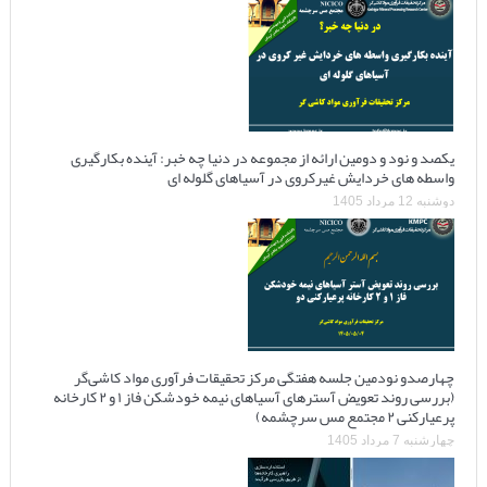
یکصد و نود و دومین ارائه از مجموعه در دنیا چه خبر: آینده بکارگیری
واسطه های خردایش غیرکروی در آسیاهای گلوله ای
دوشنبه 12 مرداد 1405
چهارصدو نودمین جلسه هفتگی مرکز تحقیقات فرآوری مواد کاشی‌گر
(بررسی روند تعویض آسترهای آسیاهای نیمه خودشکن فاز ۱ و ۲ کارخانه
پرعیارکنی ۲ مجتمع مس سرچشمه)
چهارشنبه 7 مرداد 1405