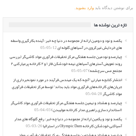
برای نوشتن دیدگاه باید
وارد بشوید
.
تازه ترین نوشته ها
یکصد و نود و دومین ارائه از مجموعه در دنیا چه خبر: آینده بکارگیری واسطه
های خردایش غیرکروی در آسیاهای گلوله ای
05/05/12
چهارصدو نودمین جلسه هفتگی مرکز تحقیقات فرآوری مواد کاشی‌گر (بررسی
روند تعویض آسترهای آسیاهای نیمه خودشکن فاز ۱ و ۲ کارخانه پرعیارکنی ۲
مجتمع مس سرچشمه)
05/05/07
انتشار کتابچه مهارتی “آنچه که یک مهندس فرآیند در مورد نمونه‌برداری از
جریان‌های کارخانه‌های فرآوری مواد باید بداند” توسط مرکز تحقیقات فرآوری
مواد کاشی‌گر
05/04/28
چهارصد و هشتاد و نهمین جلسه هفتگی مرکز تحقیقات فرآوری مواد کاشی‌گر
(استانداردسازی راهبری مدار کارخانه مولیبدن)
05/04/03
یکصد و نود و یکمین ارائه از مجموعه در دنیا چه خبر: رفع گلوگاه های مدار
آسیاکنی خودشکن کارخانه Olympic Dam در استرالیا
05/03/26
چهارصد و هشتاد و هشتمین جلسه هفتگی مرکز تحقیقات فرآوری مواد