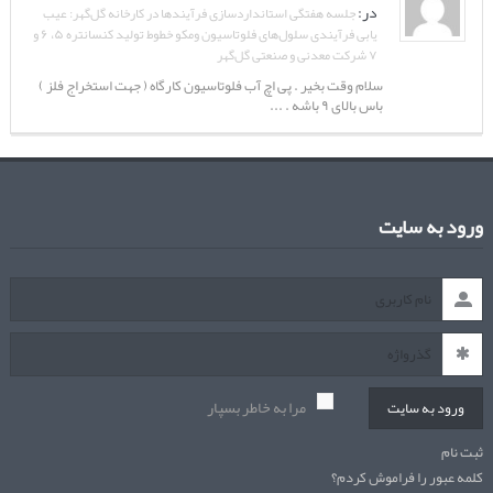
در:
جلسه هفتگی استانداردسازی فرآیندها در کارخانه گل‌گهر: عیب
یابی فرآیندی سلول‌های فلوتاسیون ومکو خطوط تولید کنسانتره ۵، ۶ و
۷ شرکت معدنی و صنعتی گل‌گهر
سلام وقت بخیر . پی اچ آب فلوتاسیون کارگاه ( جهت استخراج فلز )
باس بالای ۹ باشه . ...
ورود به سایت
مرا به خاطر بسپار
ورود به سایت
ثبت نام
کلمه عبور را فراموش کردم؟