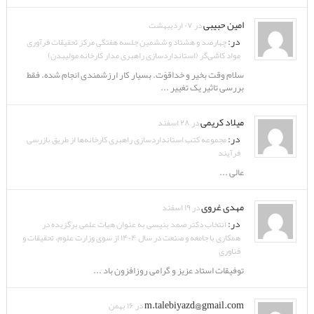
امین حبیبی
در ۰۷ اردیبهشت
در:
چهارصد و هشتاد و ششمین جلسه هفتگی مرکز تحقیقات فرآوری
مواد کاشی‌گر (استانداردسازی راهبری مدار کارخانه مولیبدن)
سلام وقت بخیر و خداقوّت. بسیار کار ارزشمندی انجام شده. فقط
بررسی تاثیر یک تغییر ...
میلاد کریمی
در ۲۸ اسفند
در:
مجموعه کتب استانداردسازی راهبری کارخانه‌ها از طریق بازرسی
فرآیند
عالی ...
مهدی غروی
در ۱۹ اسفند
در:
انتخاب دکتر صمد بنیسی به عنوان هیات علمی برگزیده در
همکاری با جامعه و صنعت در سال ۱۴۰۴ از سوی وزارت علوم، تحقیقات و
فناوری
توفیقات استاد عزیز و گرامی روزافزون باد ...
m.talebiyazd@gmail.com
در ۱۶ بهمن