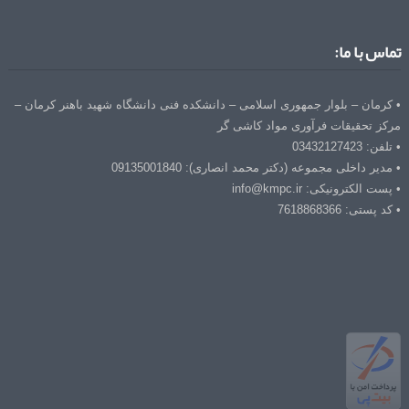
تماس با ما:
• کرمان – بلوار جمهوری اسلامی – دانشکده فنی دانشگاه شهید باهنر کرمان –
مرکز تحقیقات فرآوری مواد کاشی گر
• تلفن: 03432127423
• مدیر داخلی مجموعه (دکتر محمد انصاری): 09135001840
• پست الکترونیکی: info@kmpc.ir
• کد پستی: 7618868366