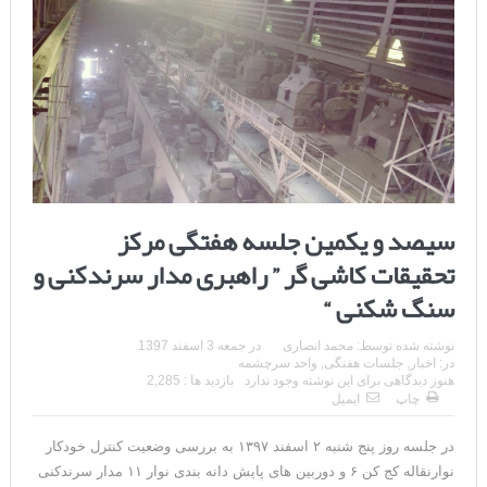
سیصد و یکمین جلسه هفتگی مرکز
تحقیقات کاشی گر ” راهبری مدار سرندکنی و
سنگ شکنی “
نوشته شده توسط:
محمد انصاری
در
جمعه 3 اسفند 1397
در:
اخبار
,
جلسات هفتگی
,
واحد سرچشمه
هنوز دیدگاهی برای این نوشته وجود ندارد
بازدید ها : 2,285
چاپ
ایمیل
در جلسه روز پنج شنبه ۲ اسفند ۱۳۹۷ به بررسی وضعیت کنترل خودکار
نوارنقاله کج کن ۶ و دوربین های پایش دانه بندی نوار ۱۱ مدار سرندکنی