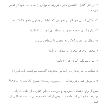
۲-در اتاق کنترل تکنسین کنترل نوارنقاله کج‌کن را به حالت خودکار تغییر
می‌دهد.
۳- امکان کنترل خودکار در صورتی که میانگین مخازن بالای ۳۰% باشد.
۴-اندازه گیری سطح بصورت لحظه ای ( هر ۲تا ۳ ثانیه)
۵-انتقال نوارنقاله کج‌کن به مخزن با سطح پایین تر
۶-توقف روی هر مخزن به مدت ۵۰ ثانیه
۷-زمان میانگین گیری هر ۳۰ ثانیه
۸-شناسایی هر مخزن بر اساس محدوده (اهمیت موقعیت یاب لیزری)
۹-خاموش شدن نوارنقاله ۶ در صورت رسیدن سطح یک مخزن به ۸۵%
پس از رفع مشکلات موجود و بررسی منظق کنترلی از حلقه کنترلی
نوارنقاله کج کن استفاده شد. پس از استفاده چندین ساعته اهدافی از
قبیل :