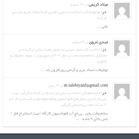
میلاد کریمی
در ۲۸ اسفند
در:
مجموعه کتب استانداردسازی راهبری کارخانه‌ها از طریق بازرسی
فرآیند
عالی ...
مهدی غروی
در ۱۹ اسفند
در:
انتخاب دکتر صمد بنیسی به عنوان هیات علمی برگزیده در
همکاری با جامعه و صنعت در سال ۱۴۰۴ از سوی وزارت علوم، تحقیقات و
فناوری
توفیقات استاد عزیز و گرامی روزافزون باد ...
m.talebiyazd@gmail.com
در ۱۶ بهمن
در:
جلسه هفتگی استانداردسازی فرآیندها در کارخانه گل‌گهر: عیب
یابی فرآیندی سلول‌های فلوتاسیون ومکو خطوط تولید کنسانتره ۵، ۶ و
۷ شرکت معدنی و صنعتی گل‌گهر
سلام وقت بخیر . پی اچ آب فلوتاسیون کارگاه ( جهت استخراج فلز )
باس بالای ۹ باشه . ...