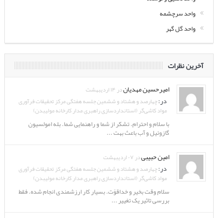
واحد سرچشمه
واحد گل گهر
آخرین نظرات
امیرحسین مهدیان
در ۱۴ اردیبهشت
در:
چهارصد و هشتاد و ششمین جلسه هفتگی مرکز تحقیقات فرآوری
مواد کاشی‌گر (استانداردسازی راهبری مدار کارخانه مولیبدن)
با سلام و احترام. تشکر از شما و راهنمایی شما. بله امولسیون
گازوئیل و آب باعث بهت ...
امین حبیبی
در ۰۷ اردیبهشت
در:
چهارصد و هشتاد و ششمین جلسه هفتگی مرکز تحقیقات فرآوری
مواد کاشی‌گر (استانداردسازی راهبری مدار کارخانه مولیبدن)
سلام وقت بخیر و خداقوّت. بسیار کار ارزشمندی انجام شده. فقط
بررسی تاثیر یک تغییر ...