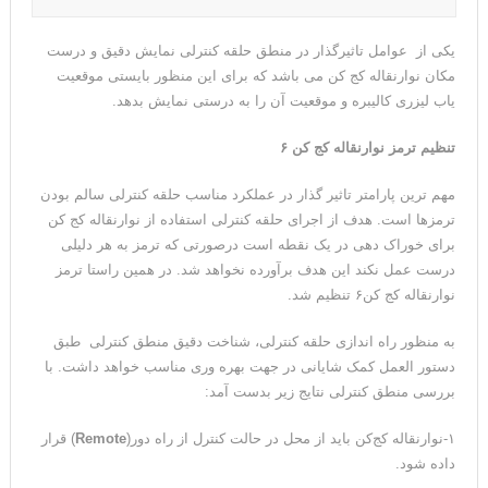
یکی از عوامل تاثیرگذار در منطق حلقه کنترلی نمایش دقیق و درست
مکان نوارنقاله کج کن می باشد که برای این منظور بایستی موقعیت
یاب لیزری کالیبره و موقعیت آن را به درستی نمایش بدهد.
تنظیم ترمز نوارنقاله کج کن ۶
مهم ترین پارامتر تاثیر گذار در عملکرد مناسب حلقه کنترلی سالم بودن
ترمزها است. هدف از اجرای حلقه کنترلی استفاده از نوارنقاله کج کن
برای خوراک دهی در یک نقطه است درصورتی که ترمز به هر دلیلی
درست عمل نکند این هدف برآورده نخواهد شد. در همین راستا ترمز
نوارنقاله کج کن۶ تنظیم شد.
به منظور راه اندازی حلقه کنترلی، شناخت دقیق منطق کنترلی طبق
دستور العمل کمک شایانی در جهت بهره وری مناسب خواهد داشت. با
بررسی منطق کنترلی نتایج زیر بدست آمد:
۱-نوارنقاله کج‌کن باید از محل در حالت کنترل از راه دور(
Remote
) قرار
داده شود.