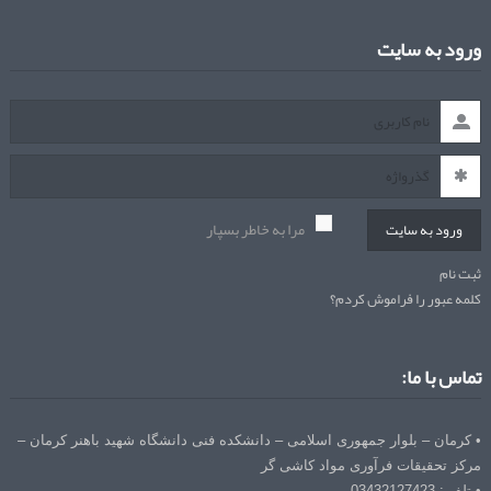
ورود به سایت
مرا به خاطر بسپار
ورود به سایت
ثبت نام
کلمه عبور را فراموش کردم؟
تماس با ما:
• کرمان – بلوار جمهوری اسلامی – دانشکده فنی دانشگاه شهید باهنر کرمان –
مرکز تحقیقات فرآوری مواد کاشی گر
• تلفن: 03432127423