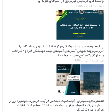
واسطه های خردایش غیرکروی در آسیاهای گلوله ای
دوشنبه 12 مرداد 1405
چهارصدو نودمین جلسه هفتگی مرکز تحقیقات فرآوری مواد کاشی‌گر
(بررسی روند تعویض آسترهای آسیاهای نیمه خودشکن فاز ۱ و ۲ کارخانه
پرعیارکنی ۲ مجتمع مس سرچشمه)
چهارشنبه 7 مرداد 1405
انتشار کتابچه مهارتی “آنچه که یک مهندس فرآیند در مورد نمونه‌برداری از
جریان‌های کارخانه‌های فرآوری مواد باید بداند” توسط مرکز تحقیقات
فرآوری مواد کاشی‌گر