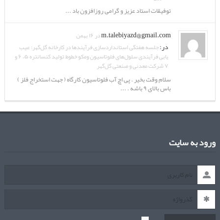
توفیقات استاد عزیز و گرامی روزافزون باد ...
m.talebiyazd@gmail.com
در ۱۶ بهمن
در:
جلسه هفتگی استانداردسازی فرآیندها در کارخانه گل‌گهر: عیب
یابی فرآیندی سلول‌های فلوتاسیون ومکو خطوط تولید کنسانتره ۵، ۶ و
۷ شرکت معدنی و صنعتی گل‌گهر
سلام وقت بخیر . پی اچ آب فلوتاسیون کارگاه ( جهت استخراج فلز )
باس بالای ۹ باشه . ...
ورود به سایت