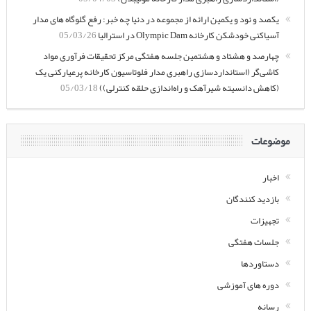
یکصد و نود و یکمین ارائه از مجموعه در دنیا چه خبر: رفع گلوگاه های مدار
آسیاکنی خودشکن کارخانه Olympic Dam در استرالیا
05/03/26
چهارصد و هشتاد و هشتمین جلسه هفتگی مرکز تحقیقات فرآوری مواد
کاشی‌گر (استانداردسازی راهبری مدار فلوتاسیون کارخانه پرعیارکنی یک
(کاهش دانسیته شیرآهک و راه‌اندازی حلقه کنترلی))
05/03/18
موضوعات
اخبار
بازدید کنندگان
تجهیزات
جلسات هفتگی
دستاوردها
دوره های آموزشی
رسانه