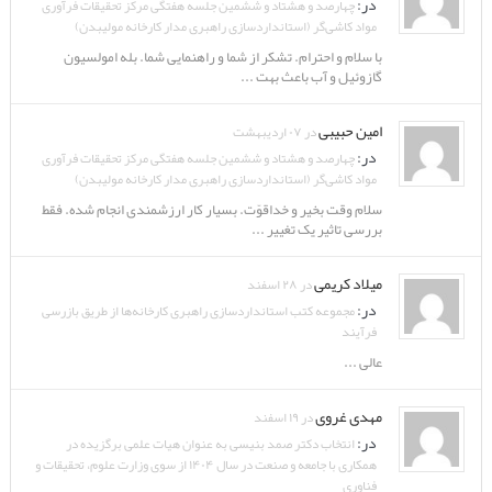
در:
چهارصد و هشتاد و ششمین جلسه هفتگی مرکز تحقیقات فرآوری
مواد کاشی‌گر (استانداردسازی راهبری مدار کارخانه مولیبدن)
با سلام و احترام. تشکر از شما و راهنمایی شما. بله امولسیون
گازوئیل و آب باعث بهت ...
امین حبیبی
در ۰۷ اردیبهشت
در:
چهارصد و هشتاد و ششمین جلسه هفتگی مرکز تحقیقات فرآوری
مواد کاشی‌گر (استانداردسازی راهبری مدار کارخانه مولیبدن)
سلام وقت بخیر و خداقوّت. بسیار کار ارزشمندی انجام شده. فقط
بررسی تاثیر یک تغییر ...
میلاد کریمی
در ۲۸ اسفند
در:
مجموعه کتب استانداردسازی راهبری کارخانه‌ها از طریق بازرسی
فرآیند
عالی ...
مهدی غروی
در ۱۹ اسفند
در:
انتخاب دکتر صمد بنیسی به عنوان هیات علمی برگزیده در
همکاری با جامعه و صنعت در سال ۱۴۰۴ از سوی وزارت علوم، تحقیقات و
فناوری