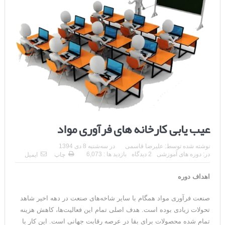
عیب یابی کارخانه های فرآوری مواد
نوشته شده توسط:
علیرضا قاسمی
در
سه‌شنبه 8 دی 1394
در:
دوره های آموزشی
2 دیدگاه
بازدید ها : 6,073
چاپ
ایمیل
اهداف
دوره
صنعت فرآوری مواد همگام با سایر شاخه‌های صنعت در دهه اخیر شاهد
تحولات زیادی بوده است. هدف اصلی تمام این فعالیت‌ها، کاهش هزینه
تمام شده محصولات برای بقا در عرصه رقابت جهانی است. این کار با