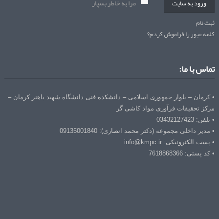
مرا به خاطر بسپار
ورود به سایت
ثبت نام
کلمه عبور را فراموش کردم؟
تماس با ما:
• کرمان – بلوار جمهوری اسلامی – دانشکده فنی دانشگاه شهید باهنر کرمان –
مرکز تحقیقات فرآوری مواد کاشی گر
• تلفن: 03432127423
• مدیر داخلی مجموعه (دکتر محمد انصاری): 09135001840
• پست الکترونیکی: info@kmpc.ir
• کد پستی: 7618868366