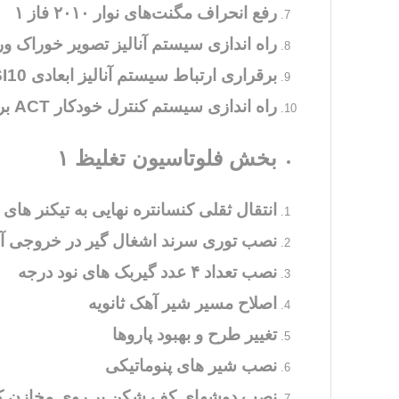
رفع انحراف مگنت‌های نوار ۲۰۱۰ فاز ۱
راه اندازی سیستم آنالیز تصویر خوراک ور
برقراری ارتباط سیستم آنالیز ابعادی PSI10 با اتاق کنترل
راه اندازی سیستم کنترل خودکار ACT برای آسیای نیمه خودشکن فاز ۲
بخش فلوتاسیون تغلیظ ۱
انتقال ثقلی کنسانتره نهایی به تیکنر ها
نصب توری سرند اشغال گیر در خروجی آسی
نصب تعداد ۴ عدد گیربک های نود درجه
اصلاح مسیر شیر آهک ثانویه
تغییر طرح و بهبود پاروها
نصب شیر های پنوماتیکی
نصب دوشهای کف شکن بر روی مخازن کنس