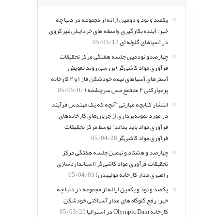
یکصد و نود و دومین ارائه از مجموعه در دنیا چه
خبر: آینده بکارگیری واسطه های خردایش غیرکروی
در آسیاهای گلوله ای
05/05/12
چهارصدو نودمین جلسه هفتگی مرکز تحقیقات
فرآوری مواد کاشی‌گر (بررسی روند تعویض
آسترهای آسیاهای نیمه خودشکن فاز ۱ و ۲ کارخانه
پرعیارکنی ۲ مجتمع مس سرچشمه)
05/05/07
انتشار کتابچه مهارتی “آنچه که یک مهندس فرآیند
در مورد نمونه‌برداری از جریان‌های کارخانه‌های
فرآوری مواد باید بداند” توسط مرکز تحقیقات
فرآوری مواد کاشی‌گر
05/04/28
چهارصد و هشتاد و نهمین جلسه هفتگی مرکز
تحقیقات فرآوری مواد کاشی‌گر (استانداردسازی
راهبری مدار کارخانه مولیبدن)
05/04/03
یکصد و نود و یکمین ارائه از مجموعه در دنیا چه
خبر: رفع گلوگاه های مدار آسیاکنی خودشکن
کارخانه Olympic Dam در استرالیا
05/03/26