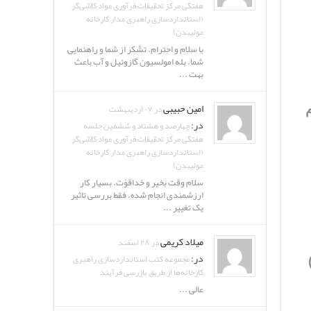
هفتگی مرکز تحقیقات فرآوری مواد کاشی‌گر
(استانداردسازی راهبری مدار کارخانه
مولیبدن)
با سلام و احترام. تشکر از شما و راهنمایی
شما. بله امولسیون گازوئیل و آب باعث
بهت ...
امین حبیبی
در ۰۷ اردیبهشت
ام
در:
چهارصد و هشتاد و ششمین جلسه
هفتگی مرکز تحقیقات فرآوری مواد کاشی‌گر
(استانداردسازی راهبری مدار کارخانه
مولیبدن)
سلام وقت بخیر و خداقوّت. بسیار کار
ارزشمندی انجام شده. فقط بررسی تاثیر
یک تغییر ...
میلاد کریمی
در ۲۸ اسفند
در:
مجموعه کتب استانداردسازی راهبری
کارخانه‌ها از طریق بازرسی فرآیند
عالی ...