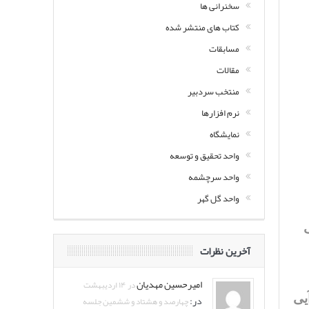
سخنرانی ها
کتاب های منتشر شده
مسابقات
مقالات
منتخب سردبیر
نرم افزارها
نمایشگاه
واحد تحقیق و توسعه
واحد سرچشمه
واحد گل گهر
آخرین نظرات
امیرحسین مهدیان
در ۱۴ اردیبهشت
یی
در:
چهارصد و هشتاد و ششمین جلسه