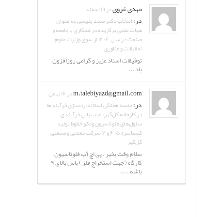
مهدی غروی
در ۱۹ اسفند
در:
انتخاب دکتر صمد بنیسی به عنوان
هیات علمی برگزیده در همکاری با جامعه و
صنعت در سال ۱۴۰۴ از سوی وزارت علوم،
تحقیقات و فناوری
توفیقات استاد عزیز و گرامی روزافزون
باد ...
m.talebiyazd@gmail.com
در ۱۶ بهمن
در:
جلسه هفتگی استانداردسازی فرآیندها
در کارخانه گل‌گهر: عیب یابی فرآیندی
سلول‌های فلوتاسیون ومکو خطوط تولید
کنسانتره ۵، ۶ و ۷ شرکت معدنی و صنعتی
گل‌گهر
سلام وقت بخیر . پی اچ آب فلوتاسیون
کارگاه ( جهت استخراج فلز ) باس بالای ۹
باشه . ...