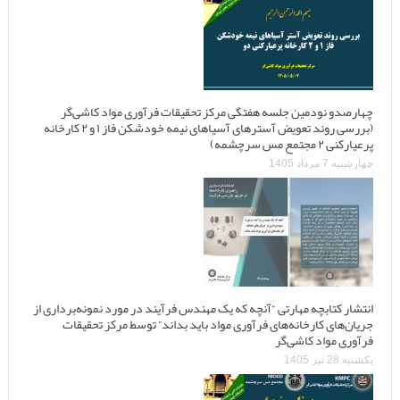
چهارصدو نودمین جلسه هفتگی مرکز تحقیقات فرآوری مواد کاشی‌گر
(بررسی روند تعویض آسترهای آسیاهای نیمه خودشکن فاز ۱ و ۲ کارخانه
پرعیارکنی ۲ مجتمع مس سرچشمه)
چهارشنبه 7 مرداد 1405
انتشار کتابچه مهارتی “آنچه که یک مهندس فرآیند در مورد نمونه‌برداری از
جریان‌های کارخانه‌های فرآوری مواد باید بداند” توسط مرکز تحقیقات
فرآوری مواد کاشی‌گر
یکشنبه 28 تیر 1405