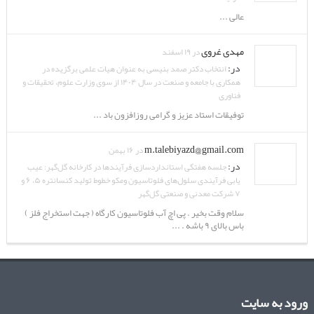
عالی ...
مهدی غروی
در ۱۹ اسفند
در:
انتخاب دکتر صمد بنیسی به عنوان هیات علمی برگزیده در
همکاری با جامعه و صنعت در سال ۱۴۰۴ از سوی وزارت علوم، تحقیقات و
فناوری
توفیقات استاد عزیز و گرامی روزافزون باد ...
m.talebiyazd@gmail.com
در ۱۶ بهمن
در:
جلسه هفتگی استانداردسازی فرآیندها در کارخانه گل‌گهر: عیب
یابی فرآیندی سلول‌های فلوتاسیون ومکو خطوط تولید کنسانتره ۵، ۶ و
۷ شرکت معدنی و صنعتی گل‌گهر
سلام وقت بخیر . پی اچ آب فلوتاسیون کارگاه ( جهت استخراج فلز )
باس بالای ۹ باشه . ...
ورود به سایت