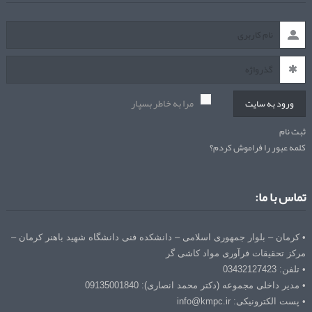
مرا به خاطر بسپار
ورود به سایت
ثبت نام
کلمه عبور را فراموش کردم؟
تماس با ما:
• کرمان – بلوار جمهوری اسلامی – دانشکده فنی دانشگاه شهید باهنر کرمان –
مرکز تحقیقات فرآوری مواد کاشی گر
• تلفن: 03432127423
• مدیر داخلی مجموعه (دکتر محمد انصاری): 09135001840
• پست الکترونیکی: info@kmpc.ir