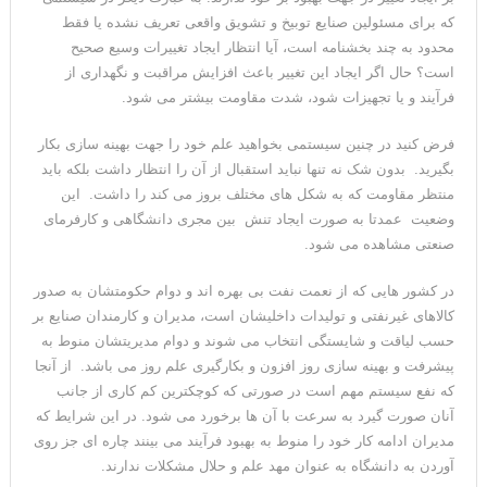
که برای مسئولین صنایع توبیخ و تشویق واقعی تعریف نشده یا فقط
محدود به چند بخشنامه است، آیا انتظار ایجاد تغییرات وسیع صحیح
است؟ حال اگر ایجاد این تغییر باعث افزایش مراقبت و نگهداری از
فرآیند و یا تجهیزات شود، شدت مقاومت بیشتر می شود.
فرض کنید در چنین سیستمی بخواهید علم خود را جهت بهینه سازی بکار
بگیرید. بدون شک نه تنها نباید استقبال از آن را انتظار داشت بلکه باید
منتظر مقاومت که به شکل های مختلف بروز می کند را داشت. این
وضعیت عمدتا به صورت ایجاد تنش بین مجری دانشگاهی و کارفرمای
صنعتی مشاهده می شود.
در کشور هایی که از نعمت نفت بی بهره اند و دوام حکومتشان به صدور
کالاهای غیرنفتی و تولیدات داخلیشان است، مدیران و کارمندان صنایع بر
حسب لیاقت و شایستگی انتخاب می شوند و دوام مدیریتشان منوط به
پیشرفت و بهینه سازی روز افزون و بکارگیری علم روز می باشد. از آنجا
که نفع سیستم مهم است در صورتی که کوچکترین کم کاری از جانب
آنان صورت گیرد به سرعت با آن ها برخورد می شود. در این شرایط که
مدیران ادامه کار خود را منوط به بهبود فرآیند می بینند چاره ای جز روی
آوردن به دانشگاه به عنوان مهد علم و حلال مشکلات ندارند.