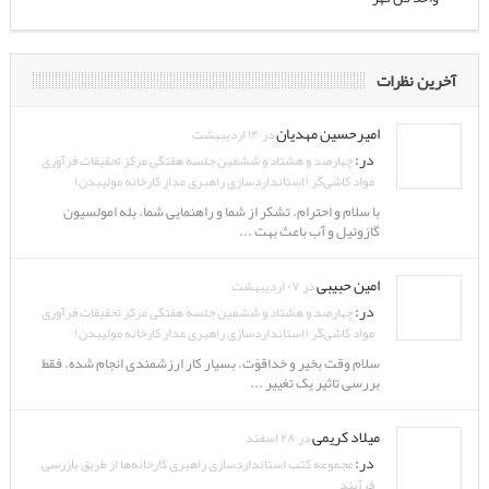
آخرین نظرات
امیرحسین مهدیان
در ۱۴ اردیبهشت
در:
چهارصد و هشتاد و ششمین جلسه هفتگی مرکز تحقیقات فرآوری
مواد کاشی‌گر (استانداردسازی راهبری مدار کارخانه مولیبدن)
با سلام و احترام. تشکر از شما و راهنمایی شما. بله امولسیون
گازوئیل و آب باعث بهت ...
امین حبیبی
در ۰۷ اردیبهشت
در:
چهارصد و هشتاد و ششمین جلسه هفتگی مرکز تحقیقات فرآوری
مواد کاشی‌گر (استانداردسازی راهبری مدار کارخانه مولیبدن)
سلام وقت بخیر و خداقوّت. بسیار کار ارزشمندی انجام شده. فقط
بررسی تاثیر یک تغییر ...
میلاد کریمی
در ۲۸ اسفند
در:
مجموعه کتب استانداردسازی راهبری کارخانه‌ها از طریق بازرسی
فرآیند