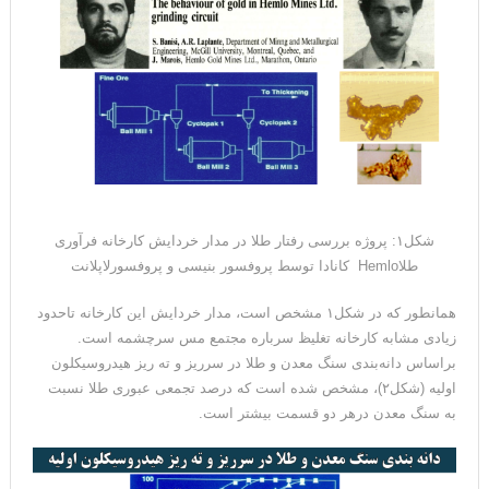
شکل۱: پروژه بررسی رفتار طلا در مدار خردایش کارخانه فرآوری
طلاHemlo کانادا توسط پروفسور بنیسی و پروفسورلاپلانت
همانطور که در شکل۱ مشخص است، مدار خردایش این کارخانه تاحدود
زیادی مشابه کارخانه تغلیظ سرباره مجتمع مس سرچشمه است.
براساس دانه‌بندی سنگ معدن و طلا در سرریز و ته ریز هیدروسیکلون
اولیه (شکل۲)، مشخص شده است که درصد تجمعی عبوری طلا نسبت
به سنگ معدن درهر دو قسمت بیشتر است.