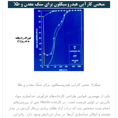
شکل۳: محنی کارایی هیدروسیکلون برای سنگ معدن و طلا
یکی از مهمترین قوانین طراحی کارخانه‌های فرآوری، جداسازی مواد
باارزش در اولین فرصت است. در کارخانه Hemlo پس از بررسی‌های
انجام شده مشخص شد که ذرات آزاد طلای زیادی درحال گردش در مدار
هستند و امکان جداسازی آن‌ها در مدار خردایش وجود دارد. بنابراین