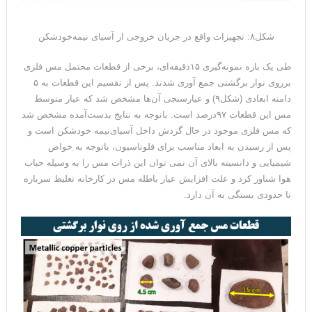
شکل۸: تجهیزات واقع در جریان خروجی از آسیای نیمه‌خودشکن
طی یک بازه نمونه‌گیری ۱۵دقیقه‌ای، برخی از قطعات محتمل مس فلزی
برروی نوار برگشتی جمع آوری شدند. پس از تقسیم این قطعات به ۵
دامنه ابعادی (شکل۹) و عیارسنجی آن‌ها مشخص شد که عیار متوسط
مس این قطعات ۹۷درصد است. باتوجه به نتایج بدست‌آمده مشخص شد
که مس فلزی موجود در حال گردش داخل آسیای‌نیمه خودشکن است و
پس از رسیدن به ابعاد مناسب برای فلوتاسیون، باتوجه به خواص
شیمیایی و دانسیته بالای آن نمی توان این ذرات مس را به وسیله حباب
هوا شناور کرد و علت افزایش عیار باطله مس در کارخانه تغلیظ سرباره
تا حدودی بستگی به آن دارد.