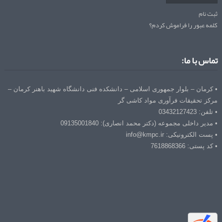
ثبت نام
کلمه عبور را فراموش کردم؟
تماس با ما:
• کرمان – بلوار جمهوری اسلامی – دانشکده فنی دانشگاه شهید باهنر کرمان –
مرکز تحقیقات فرآوری مواد کاشی گر
• تلفن: 03432127423
• مدیر داخلی مجموعه (دکتر محمد انصاری): 09135001840
• پست الکترونیکی: info@kmpc.ir
• کد پستی: 7618868366