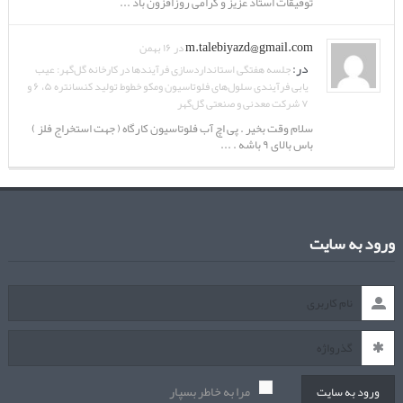
توفیقات استاد عزیز و گرامی روزافزون باد ...
m.talebiyazd@gmail.com
در ۱۶ بهمن
در:
جلسه هفتگی استانداردسازی فرآیندها در کارخانه گل‌گهر: عیب
یابی فرآیندی سلول‌های فلوتاسیون ومکو خطوط تولید کنسانتره ۵، ۶ و
۷ شرکت معدنی و صنعتی گل‌گهر
سلام وقت بخیر . پی اچ آب فلوتاسیون کارگاه ( جهت استخراج فلز )
باس بالای ۹ باشه . ...
ورود به سایت
مرا به خاطر بسپار
ورود به سایت