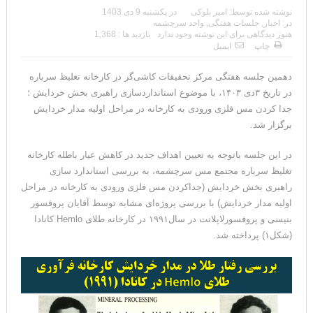
نوشته شده توسط:
امیر بلوکی
در
یکشنبه 9 دی 1403
در:
اخبار
,
جلسات هفتگی
,
واحد سرچشمه
هنوز دیدگاهی برای این نوشته وجود ندارد
بازدید ها : 1,368
چاپ
ایمیل
دهمین جلسه هفتگی مرکز تحقیقات کاشی‌گر در کارخانه تغلیظ سرباره
در تاریخ ۳دی ۱۴۰۳، با موضوع استانداردسازی راهبری بخش خردایش ؛
جدا کردن مس فلزی ورودی به کارخانه در مراحل اولیه مدار خردایش
برگزار شد.
در این جلسه باتوجه به تعیین اهداف جدید در کاهش عیار باطله کارخانه
تغلیظ سرباره مجتمع مس سرچشمه، به بررسی استاندارد سازی
راهبری بخش خردایش (جداکردن مس فلزی ورودی به کارخانه در مراحل
اولیه مدار خردایش) با بررسی پروژه‌ای مشابه توسط آقایان پروفسور
بنیسی و پروفسورلاپلانت در سال۱۹۹۱ در کارخانه طلای Hemlo کانادا
(شکل۱) پرداخته شد.