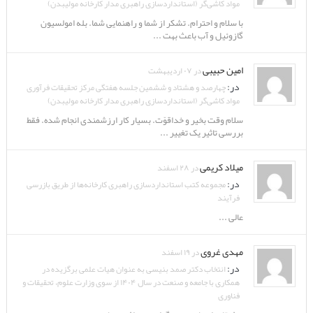
مواد کاشی‌گر (استانداردسازی راهبری مدار کارخانه مولیبدن)
با سلام و احترام. تشکر از شما و راهنمایی شما. بله امولسیون
گازوئیل و آب باعث بهت ...
امین حبیبی
در ۰۷ اردیبهشت
در:
چهارصد و هشتاد و ششمین جلسه هفتگی مرکز تحقیقات فرآوری
مواد کاشی‌گر (استانداردسازی راهبری مدار کارخانه مولیبدن)
سلام وقت بخیر و خداقوّت. بسیار کار ارزشمندی انجام شده. فقط
بررسی تاثیر یک تغییر ...
میلاد کریمی
در ۲۸ اسفند
در:
مجموعه کتب استانداردسازی راهبری کارخانه‌ها از طریق بازرسی
فرآیند
عالی ...
مهدی غروی
در ۱۹ اسفند
در:
انتخاب دکتر صمد بنیسی به عنوان هیات علمی برگزیده در
همکاری با جامعه و صنعت در سال ۱۴۰۴ از سوی وزارت علوم، تحقیقات و
فناوری