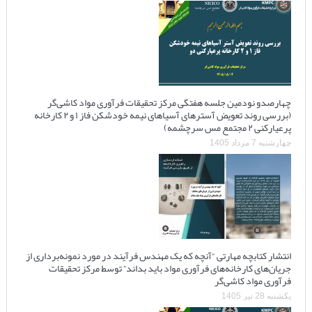
چهارصدو نودمین جلسه هفتگی مرکز تحقیقات فرآوری مواد کاشی‌گر
(بررسی روند تعویض آسترهای آسیاهای نیمه خودشکن فاز ۱ و ۲ کارخانه
پرعیارکنی ۲ مجتمع مس سرچشمه)
چهارشنبه 7 مرداد 1405
انتشار کتابچه مهارتی “آنچه که یک مهندس فرآیند در مورد نمونه‌برداری از
جریان‌های کارخانه‌های فرآوری مواد باید بداند” توسط مرکز تحقیقات
فرآوری مواد کاشی‌گر
یکشنبه 28 تیر 1405