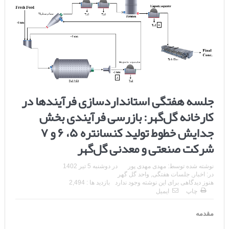
جلسه هفتگی استانداردسازی فرآیندها در
کارخانه گل‌گهر: بازرسی فرآیندی بخش
جدایش خطوط تولید کنسانتره ۵، ۶ و ۷
شرکت صنعتی و معدنی گل‌گهر
نوشته شده توسط:
مهدی مهدی پور
در
دوشنبه 5 تیر 1402
در:
اخبار
,
جلسات هفتگی
,
واحد گل گهر
هنوز دیدگاهی برای این نوشته وجود ندارد
بازدید ها : 2,494
چاپ
ایمیل
مقدمه