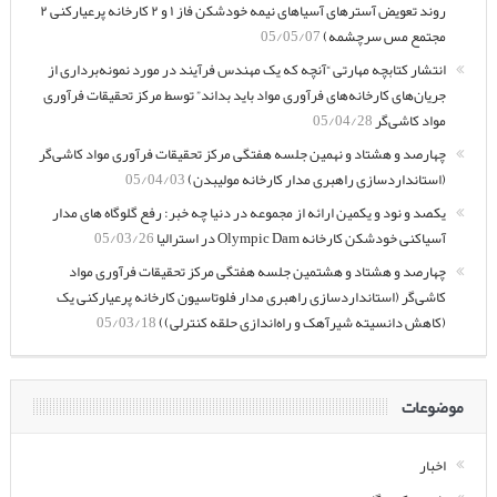
روند تعویض آسترهای آسیاهای نیمه خودشکن فاز ۱ و ۲ کارخانه پرعیارکنی ۲
مجتمع مس سرچشمه)
05/05/07
انتشار کتابچه مهارتی “آنچه که یک مهندس فرآیند در مورد نمونه‌برداری از
جریان‌های کارخانه‌های فرآوری مواد باید بداند” توسط مرکز تحقیقات فرآوری
مواد کاشی‌گر
05/04/28
چهارصد و هشتاد و نهمین جلسه هفتگی مرکز تحقیقات فرآوری مواد کاشی‌گر
(استانداردسازی راهبری مدار کارخانه مولیبدن)
05/04/03
یکصد و نود و یکمین ارائه از مجموعه در دنیا چه خبر: رفع گلوگاه های مدار
آسیاکنی خودشکن کارخانه Olympic Dam در استرالیا
05/03/26
چهارصد و هشتاد و هشتمین جلسه هفتگی مرکز تحقیقات فرآوری مواد
کاشی‌گر (استانداردسازی راهبری مدار فلوتاسیون کارخانه پرعیارکنی یک
(کاهش دانسیته شیرآهک و راه‌اندازی حلقه کنترلی))
05/03/18
موضوعات
اخبار