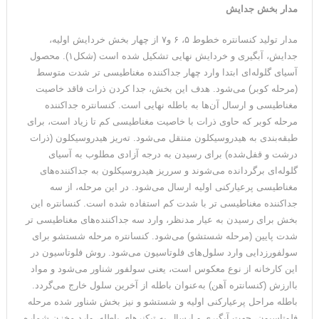
مدار بخش جدایش
مدار تولید کنسانتره خطوط ۵، ۶ و۷ از چهار بخش خردایش اولیه،
جدایش، آبگیری و خردایش نهایی تشکیل شده است (شکل۱). محصول
آسیای گلوله‌ای ابتدا وارد چهار جداکننده مغناطیسی تر شدت متوسط
(مرحله کوبر) می‌شود. هدف این بخش، جدا کردن ذرات فاقد خاصیت
مغناطیسی و ارسال آن‌ها به باطله نهایی است. کنسانتره جداکننده‌
مرحله کوبر که حاوی ذرات با خاصیت مغناطیسی کم تا زیاد است، برای
طبقه‌بندی به هیدروسیکلون منتقل می‌شود. ته‌ریز هیدروسیکلون (ذرات
درشت و قفل‌شده) برای رسیدن به درجه آزادی مطلوب به آسیای
گلوله‌ای برگردانده می‌شوند و سرریز هیدروسیکلون به جداکننده‌های
مغناطیسی پرعیارکنی اولیه ارسال می‌شود. در این مرحله، از سه
جداکننده مغناطیسی تر با شدت کم استفاده شده است. کنسانتره این
بخش برای رسیدن به عیار مدنظر، وارد سه جداکننده‌های مغناطیسی تر
شدت پایین (مرحله شستشو) می‌شود. کنسانتره مرحله شستشو برای
سولفورزدایی وارد سلول‌های فلوتاسیون می‌شود. روش فلوتاسیون در
این کارخانه از نوع معکوس است، یعنی سولفور شناور می‌شود و مواد
باارزش (کنسانتره آهن) به‌عنوان باطله از آخرین سلول خارج می‌گردد.
باطله مراحل پرعیارکنی اولیه و شستشو و نیز بخش شناور شده مرحله
فلوتاسیون، جهت آبگیری و ارسال به تیکنرهای باطله، وارد مخزن شماره