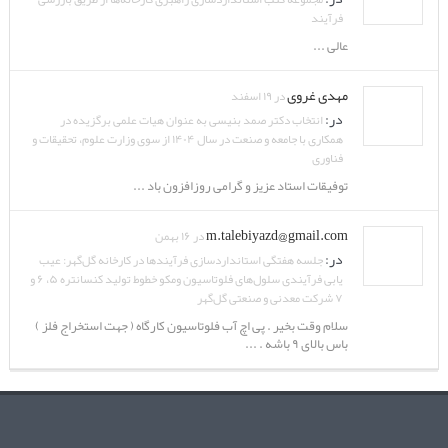
فرآیند
عالی ...
مهدی غروی
در ۱۹ اسفند
در:
انتخاب دکتر صمد بنیسی به عنوان هیات علمی برگزیده در
همکاری با جامعه و صنعت در سال ۱۴۰۴ از سوی وزارت علوم، تحقیقات و
فناوری
توفیقات استاد عزیز و گرامی روزافزون باد ...
m.talebiyazd@gmail.com
در ۱۶ بهمن
در:
جلسه هفتگی استانداردسازی فرآیندها در کارخانه گل‌گهر: عیب
یابی فرآیندی سلول‌های فلوتاسیون ومکو خطوط تولید کنسانتره ۵، ۶ و
۷ شرکت معدنی و صنعتی گل‌گهر
سلام وقت بخیر . پی اچ آب فلوتاسیون کارگاه ( جهت استخراج فلز )
باس بالای ۹ باشه . ...