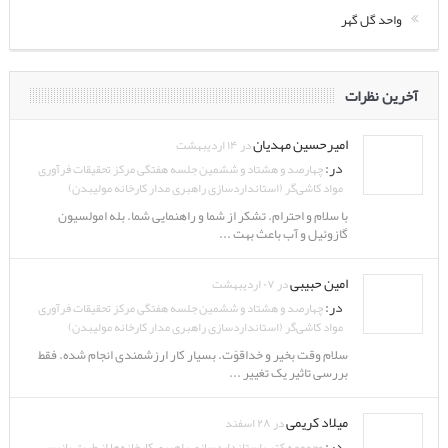
واحد گل گهر
آخرین نظرات
امیرحسین مهدیان
در ۱۴ اردیبهشت
در:
چهارصد و هشتاد و ششمین جلسه هفتگی مرکز تحقیقات فرآوری
مواد کاشی‌گر (استانداردسازی راهبری مدار کارخانه مولیبدن)
با سلام و احترام. تشکر از شما و راهنمایی شما. بله امولسیون
گازوئیل و آب باعث بهت ...
امین حبیبی
در ۰۷ اردیبهشت
در:
چهارصد و هشتاد و ششمین جلسه هفتگی مرکز تحقیقات فرآوری
مواد کاشی‌گر (استانداردسازی راهبری مدار کارخانه مولیبدن)
سلام وقت بخیر و خداقوّت. بسیار کار ارزشمندی انجام شده. فقط
بررسی تاثیر یک تغییر ...
میلاد کریمی
در ۲۸ اسفند
در:
مجموعه کتب استانداردسازی راهبری کارخانه‌ها از طریق بازرسی