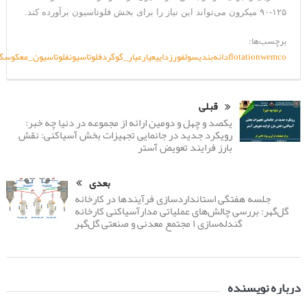
۱۲۵-۹۰ میکرون می‌تواند این نیاز را برای بخش فلوتاسیون برآورده کند.
برچسب‌ها:
wemco
flotation
دانه‌بندی
سولفورزدایی
عیار
عیار_گوگرد
فلوتاسیون
فلوتاسیون_معکوس
گل
قبلی
یکصد و چهل و دومین ارائه از مجموعه در دنیا چه خبر:
رویکرد جدید در جانمایی تجهیزات بخش آسیاکنی: نقش
بارز فرایند تعویض آستر
بعدی
جلسه هفتگی استانداردسازی فرآیندها در کارخانه
گل‌گهر: بررسی چالش‌های عملیاتی مدارآسیاکنی کارخانه
گندله‌سازی ۱ مجتمع معدنی و صنعتی گل‌گهر
درباره نویسنده