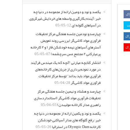
یکصد و نود و دومین ارائه از مجموعه در دنیا چه
اک
خبر: آینده بکارگیری واسطه های خردایش غیرکروی
در آسیاهای گلوله ای
05/05/12
یت
چهارصدو نودمین جلسه هفتگی مرکز تحقیقات
اک
فرآوری مواد کاشی‌گر (بررسی روند تعویض
آسترهای آسیاهای نیمه خودشکن فاز ۱ و ۲ کارخانه
اک
پرعیارکنی ۲ مجتمع مس سرچشمه)
05/05/07
انتشار کتابچه مهارتی “آنچه که یک مهندس فرآیند
در مورد نمونه‌برداری از جریان‌های کارخانه‌های
فرآوری مواد باید بداند” توسط مرکز تحقیقات
فرآوری مواد کاشی‌گر
05/04/28
چهارصد و هشتاد و نهمین جلسه هفتگی مرکز
تحقیقات فرآوری مواد کاشی‌گر (استانداردسازی
راهبری مدار کارخانه مولیبدن)
05/04/03
یکصد و نود و یکمین ارائه از مجموعه در دنیا چه
خبر: رفع گلوگاه های مدار آسیاکنی خودشکن
کارخانه Olympic Dam در استرالیا
05/03/26