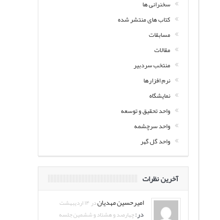
سخنرانی ها
کتاب های منتشر شده
مسابقات
مقالات
منتخب سردبیر
نرم افزارها
نمایشگاه
واحد تحقیق و توسعه
واحد سرچشمه
واحد گل گهر
آخرین نظرات
امیرحسین مهدیان
در ۱۴ اردیبهشت
در:
چهارصد و هشتاد و ششمین جلسه