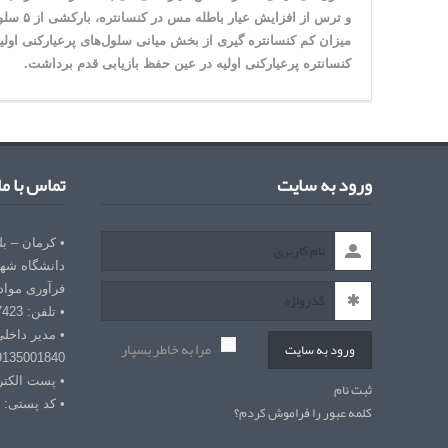
و ترس از
میزان کم کنسانتره گیری از بخش میانی سلول‌های پرعیارکنی اولیه
کنسانتره پرعیارکنی اولیه در عین حفظ بازیابی قدم برداشت.
ورود به سایت
تماس با ما
• کرمان – ب
دانشگاه شهی
فرآوری مواد
• تلفن: 03432127423
• مدیر داخل
مرا به خاطر بسپار
ورود به سایت
9135001840
• پست الکترونیکی: r
ثبت نام
• کد پستی: 7618868366
کلمه عبور را فراموش کردم؟