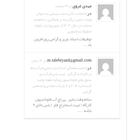
مهدی غروی
در ۱۹ اسفند
در:
انتخاب دکتر صمد بنیسی به عنوان
هیات علمی برگزیده در همکاری با جامعه و
صنعت در سال ۱۴۰۴ از سوی وزارت علوم،
تحقیقات و فناوری
توفیقات استاد عزیز و گرامی روزافزون
باد ...
m.talebiyazd@gmail.com
در ۱۶ بهمن
در:
جلسه هفتگی استانداردسازی فرآیندها
در کارخانه گل‌گهر: عیب یابی فرآیندی
سلول‌های فلوتاسیون ومکو خطوط تولید
کنسانتره ۵، ۶ و ۷ شرکت معدنی و صنعتی
گل‌گهر
سلام وقت بخیر . پی اچ آب فلوتاسیون
کارگاه ( جهت استخراج فلز ) باس بالای ۹
باشه . ...