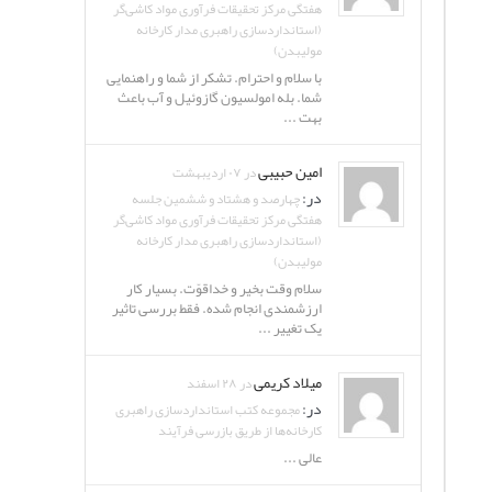
هفتگی مرکز تحقیقات فرآوری مواد کاشی‌گر
(استانداردسازی راهبری مدار کارخانه
مولیبدن)
با سلام و احترام. تشکر از شما و راهنمایی
شما. بله امولسیون گازوئیل و آب باعث
بهت ...
امین حبیبی
در ۰۷ اردیبهشت
در:
چهارصد و هشتاد و ششمین جلسه
هفتگی مرکز تحقیقات فرآوری مواد کاشی‌گر
(استانداردسازی راهبری مدار کارخانه
مولیبدن)
سلام وقت بخیر و خداقوّت. بسیار کار
ارزشمندی انجام شده. فقط بررسی تاثیر
یک تغییر ...
میلاد کریمی
در ۲۸ اسفند
در:
مجموعه کتب استانداردسازی راهبری
کارخانه‌ها از طریق بازرسی فرآیند
عالی ...