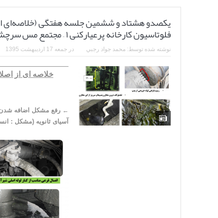
فلوتاسیون کارخانه پرعیارکنی ۱ – مجتمع مس سرچشمه)
نوشته شده توسط:
محمد جواد رجبي
در
جمعه 17 اردیبهشت 1395
←
آسیای ثانویه (مشکل : ان