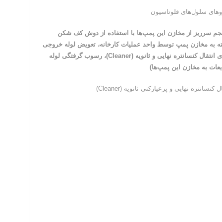
م سرریز از مخازن این پمپ‌ها با استفاده از دوش کف شکن
ته به مخازن پمپ توسط واحد عملیات کارخانه، تعویض لوله خروجی
رسوب گرفته یکی از پمپ‌ها (مشکل : تجمع کف در مخازن پمپ‌های انتقال کنسانتره نهایی و ثانویه (Cleaner)، رسوب گرفتگی لوله
عات به مخازن این پمپ‌ها)