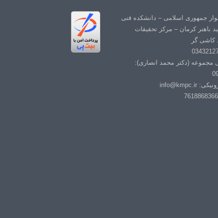
لوار جمهوری اسلامی – دانشکده فنی
د باهنر کرمان – مرکز تحقیقات
 کاشی گر
ی مجموعه (دکتر محمد انصاری):
0
info@kmpc.i