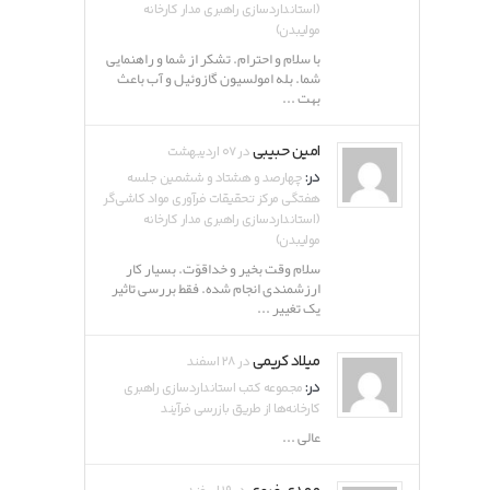
(استانداردسازی راهبری مدار کارخانه
مولیبدن)
با سلام و احترام. تشکر از شما و راهنمایی
شما. بله امولسیون گازوئیل و آب باعث
بهت ...
امین حبیبی
در ۰۷ اردیبهشت
در:
چهارصد و هشتاد و ششمین جلسه
هفتگی مرکز تحقیقات فرآوری مواد کاشی‌گر
(استانداردسازی راهبری مدار کارخانه
مولیبدن)
سلام وقت بخیر و خداقوّت. بسیار کار
ارزشمندی انجام شده. فقط بررسی تاثیر
یک تغییر ...
میلاد کریمی
در ۲۸ اسفند
در:
مجموعه کتب استانداردسازی راهبری
کارخانه‌ها از طریق بازرسی فرآیند
عالی ...