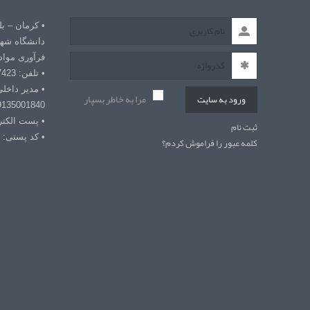
• کرمان – ب
دانشگاه شهی
فرآوری مواد
• تلفن: 03432127423
• مدیر داخل
مرا به خاطر بسپار
ورود به سایت
9135001840
• پست الکترونیکی: r
ثبت نام
• کد پستی: 7618868366
کلمه عبور را فراموش کردم؟