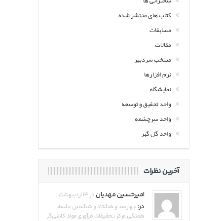
سخنرانی ها
کتاب های منتشر شده
مسابقات
مقالات
منتخب سردبیر
نرم افزارها
نمایشگاه
واحد تحقیق و توسعه
واحد سرچشمه
واحد گل گهر
آخرین نظرات
امیرحسین مهدیان
در ۱۴ اردیبهشت
در:
چهارصد و هشتاد و ششمین جلسه
هفتگی مرکز تحقیقات فرآوری مواد کاشی‌گر