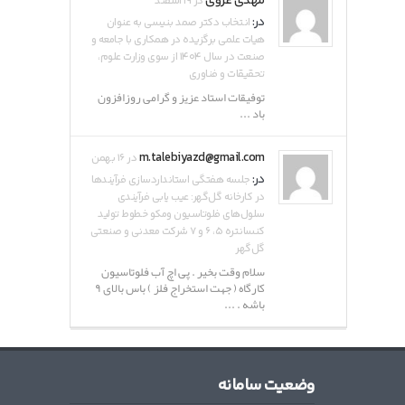
مهدی غروی
در ۱۹ اسفند
در:
انتخاب دکتر صمد بنیسی به عنوان
هیات علمی برگزیده در همکاری با جامعه و
صنعت در سال ۱۴۰۴ از سوی وزارت علوم،
تحقیقات و فناوری
توفیقات استاد عزیز و گرامی روزافزون
باد ...
m.talebiyazd@gmail.com
در ۱۶ بهمن
در:
جلسه هفتگی استانداردسازی فرآیندها
در کارخانه گل‌گهر: عیب یابی فرآیندی
سلول‌های فلوتاسیون ومکو خطوط تولید
کنسانتره ۵، ۶ و ۷ شرکت معدنی و صنعتی
گل‌گهر
سلام وقت بخیر . پی اچ آب فلوتاسیون
کارگاه ( جهت استخراج فلز ) باس بالای ۹
باشه . ...
وضعیت سامانه