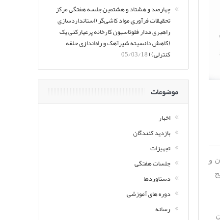
چهارصد و هشتاد و هشتمین جلسه هفتگی مرکز
تحقیقات فرآوری مواد کاشی‌گر (استانداردسازی
راهبری مدار فلوتاسیون کارخانه پرعیارکنی یک
(کاهش دانسیته شیرآهک و راه‌اندازی حلقه
کنترلی))
05/03/18
موضوعات
اخبار
بازدید کنندگان
تجهیزات
رستان و
جلسات هفتگی
ج
دستاوردها
دوره های آموزشی
رسانه
ن