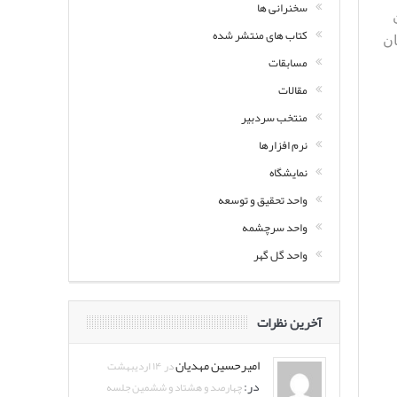
سخنرانی ها
کتاب های منتشر شده
ان
مسابقات
مقالات
منتخب سردبیر
نرم افزارها
نمایشگاه
واحد تحقیق و توسعه
واحد سرچشمه
واحد گل گهر
آخرین نظرات
امیرحسین مهدیان
در ۱۴ اردیبهشت
در:
چهارصد و هشتاد و ششمین جلسه