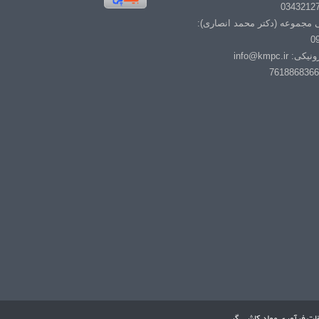
ی مجموعه (دکتر محمد انصاری):
0
info@kmpc.i
ات فرآوری مواد کاشی گر