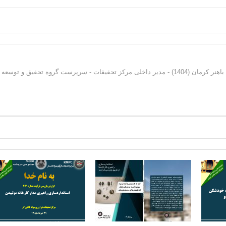
دکترای فرآوری مواد معدنی از دانشگاه شهید باهنر کرمان (1404) - مدیر داخلی مرکز تحقیقات - سرپرست گروه تحقیق و توسعه