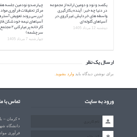
یکصد و نود و دومین ارائه از مجموعه
چهارصدو نودمین جلسه هف
در دنیا چه خبر: آینده بکارگیری
مرکز تحقیقات فرآوری مواد 
واسطه های خردایش غیرکروی در
(بررسی روند تعویض آستره
آسیاهای گلوله ای
کارخانه پرعیارکنی
دوشنبه 12 مرداد 1405
سرچشمه)
چهارشنبه 7 مرداد 1405
ارسال یک نظر
برای نوشتن دیدگاه باید
وارد بشوید
.
ورود به سایت
تماس با ما
• کرمان – ب
دانشگاه شهی
فرآوری مواد