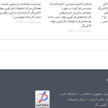
تگی
انتشار کتابچه مهارتی “آنچه که یک
چهارصد و هشتاد و نهمین جلسه
کاشی‌گر
مهندس فرآیند در مورد
هفتگی مرکز تحقیقات فرآوری موا
ای
نمونه‌برداری از جریان‌های
کاشی‌گر (استانداردسازی راهبری
آسیاهای نیمه خودشکن فاز ۱ و ۲
کارخانه‌های فرآوری مواد باید بداند”
مدار کارخانه مولیبدن)
 ۲ مجتمع مس
توسط مرکز تحقیقات فرآوری مواد
چهارشنبه 3 تیر 1405
کاشی‌گر
یکشنبه 28 تیر 1405
:
لوار جمهوری اسلامی – دانشکده فنی
د باهنر کرمان – مرکز تحقیقات
 کاشی گر