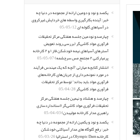
یکصد و نود و دومین ارائه از مجموعه در دنیا چه
خبر: آینده بکارگیری واسطه های خردایش غیرکروی
در آسیاهای گلوله ای
05/05/12
چهارصدو نودمین جلسه هفتگی مرکز تحقیقات
فرآوری مواد کاشی‌گر (بررسی روند تعویض
آسترهای آسیاهای نیمه خودشکن فاز ۱ و ۲ کارخانه
پرعیارکنی ۲ مجتمع مس سرچشمه)
05/05/07
انتشار کتابچه مهارتی “آنچه که یک مهندس فرآیند
در مورد نمونه‌برداری از جریان‌های کارخانه‌های
فرآوری مواد باید بداند” توسط مرکز تحقیقات
فرآوری مواد کاشی‌گر
05/04/28
چهارصد و هشتاد و نهمین جلسه هفتگی مرکز
تحقیقات فرآوری مواد کاشی‌گر (استانداردسازی
راهبری مدار کارخانه مولیبدن)
05/04/03
یکصد و نود و یکمین ارائه از مجموعه در دنیا چه
خبر: رفع گلوگاه های مدار آسیاکنی خودشکن
کارخانه Olympic Dam در استرالیا
05/03/26