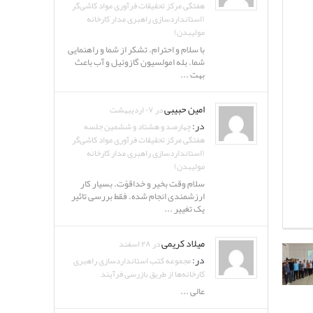
هفتگی مرکز تحقیقات فرآوری مواد کاشی‌گر
(استانداردسازی راهبری مدار کارخانه
مولیبدن)
با سلام و احترام. تشکر از شما و راهنمایی
شما. بله امولسیون گازوئیل و آب باعث
بهت ...
امین حبیبی
در ۰۷ اردیبهشت
در:
چهارصد و هشتاد و ششمین جلسه
هفتگی مرکز تحقیقات فرآوری مواد کاشی‌گر
(استانداردسازی راهبری مدار کارخانه
مولیبدن)
سلام وقت بخیر و خداقوّت. بسیار کار
ارزشمندی انجام شده. فقط بررسی تاثیر
یک تغییر ...
میلاد کریمی
در ۲۸ اسفند
در:
مجموعه کتب استانداردسازی راهبری
کارخانه‌ها از طریق بازرسی فرآیند
عالی ...