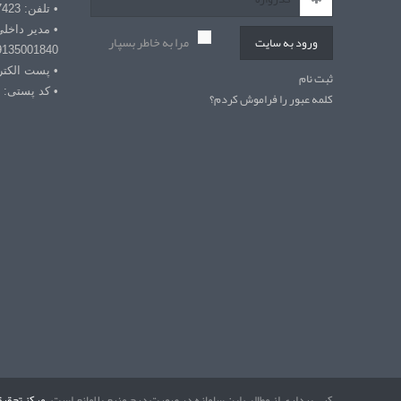
• تلفن: 03432127423
• مدیر داخل
مرا به خاطر بسپار
ورود به سایت
9135001840
• پست الکترونیکی: r
ثبت نام
• کد پستی: 7618868366
کلمه عبور را فراموش کردم؟
کپی برداری از مطالب این سامانه در صورت درج منبع بلامانع است.
مرکز تحقیق