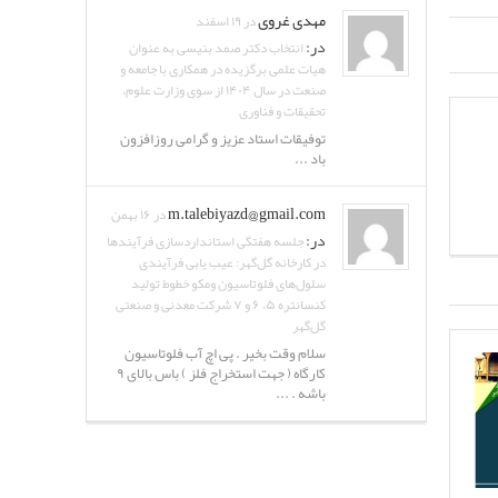
مهدی غروی
در ۱۹ اسفند
در:
انتخاب دکتر صمد بنیسی به عنوان
هیات علمی برگزیده در همکاری با جامعه و
صنعت در سال ۱۴۰۴ از سوی وزارت علوم،
تحقیقات و فناوری
توفیقات استاد عزیز و گرامی روزافزون
باد ...
m.talebiyazd@gmail.com
در ۱۶ بهمن
در:
جلسه هفتگی استانداردسازی فرآیندها
در کارخانه گل‌گهر: عیب یابی فرآیندی
سلول‌های فلوتاسیون ومکو خطوط تولید
کنسانتره ۵، ۶ و ۷ شرکت معدنی و صنعتی
گل‌گهر
سلام وقت بخیر . پی اچ آب فلوتاسیون
کارگاه ( جهت استخراج فلز ) باس بالای ۹
باشه . ...