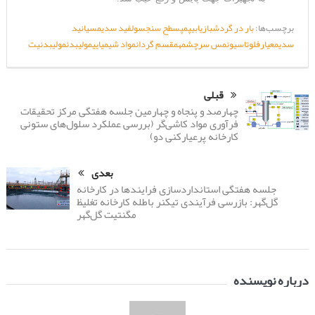
برچسب‌ها:
بار در گردش
بازیابی
پمپ
سطح سنج
سولفید سدیم
سیانید
سدیم
عیار
فلوتاسیون
مس سرچشمه
مقسم گردان
مواد شیمیایی
مولیبدن
مولیبدنیت
قبلی
چهارصد و پنجاه و چهارمین جلسه هفتگی مرکز تحقیقات
فرآوری مواد کاشی‌گر (بررسی عملکرد سلول‌های ستونی
کارخانه پرعیارکنی دو)
بعدی
جلسه هفتگی استانداردسازی فرایندها در کارخانه
گل‌گهر: بازرسی فرآیندی تیکنر باطله کارخانه تغلیظ
مگنتیت گل‌گهر
درباره نویسنده