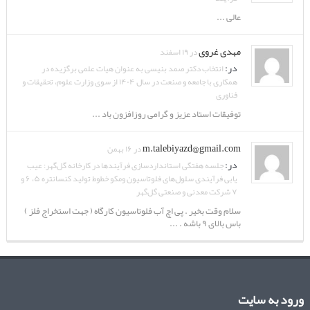
عالی ...
مهدی غروی
در ۱۹ اسفند
در:
انتخاب دکتر صمد بنیسی به عنوان هیات علمی برگزیده در
همکاری با جامعه و صنعت در سال ۱۴۰۴ از سوی وزارت علوم، تحقیقات و
فناوری
توفیقات استاد عزیز و گرامی روزافزون باد ...
m.talebiyazd@gmail.com
در ۱۶ بهمن
در:
جلسه هفتگی استانداردسازی فرآیندها در کارخانه گل‌گهر: عیب
یابی فرآیندی سلول‌های فلوتاسیون ومکو خطوط تولید کنسانتره ۵، ۶ و
۷ شرکت معدنی و صنعتی گل‌گهر
سلام وقت بخیر . پی اچ آب فلوتاسیون کارگاه ( جهت استخراج فلز )
باس بالای ۹ باشه . ...
ورود به سایت