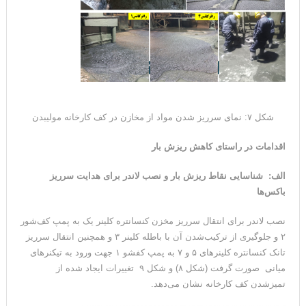
شکل ۷: نمای سرریز شدن مواد از مخازن در کف کارخانه مولیبدن
اقدامات در راستای کاهش ریزش بار
الف: شناسایی نقاط ریزش بار و نصب لاندر برای هدایت سرریز
باکس‌ها
نصب لاندر برای انتقال سرریز مخزن کنسانتره کلینر یک به پمپ کف‌شور
۲ و جلوگیری از ترکیب‌شدن آن با باطله کلینر ۳ و همچنین انتقال سرریز
تانک کنسانتره کلینرهای ۵ و ۷ به پمپ کفشو ۱ جهت ورود به تیکنرهای
میانی صورت گرفت (شکل ۸) و شکل ۹ تغییرات ایجاد شده از
تمیزشدن کف کارخانه نشان می‌دهد.