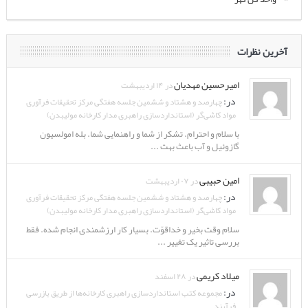
آخرین نظرات
امیرحسین مهدیان
در ۱۴ اردیبهشت
در:
چهارصد و هشتاد و ششمین جلسه هفتگی مرکز تحقیقات فرآوری
مواد کاشی‌گر (استانداردسازی راهبری مدار کارخانه مولیبدن)
با سلام و احترام. تشکر از شما و راهنمایی شما. بله امولسیون
گازوئیل و آب باعث بهت ...
امین حبیبی
در ۰۷ اردیبهشت
در:
چهارصد و هشتاد و ششمین جلسه هفتگی مرکز تحقیقات فرآوری
مواد کاشی‌گر (استانداردسازی راهبری مدار کارخانه مولیبدن)
سلام وقت بخیر و خداقوّت. بسیار کار ارزشمندی انجام شده. فقط
بررسی تاثیر یک تغییر ...
میلاد کریمی
در ۲۸ اسفند
در:
مجموعه کتب استانداردسازی راهبری کارخانه‌ها از طریق بازرسی
فرآیند