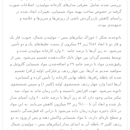
بررسی شدند شامل معرفی مدارهای کارخانه مولیبدن، اصلاحات صورت
گرفته در خصوص ساخت بهینه مواد شیمیایی، تغییرات ایجاد شده در
راستای کاهش باردرگردش ناشی از ریزش‌ها و سریزها و خلاصه و
جمع‌بندی بودند.
باتوجه‌به شکل ۱ خوراک تیکنرهای مس – مولیبدن شمال، جنوب، فاز یک
و فاز دو با ابعاد ۸۶% زیر ۴۴ میکرون از سمت تغلیظ‌های یک و دو تأمین
می‌شود. ته ریز آن‌ها با درصد جامد ۶۰ وارد کارخانه مولیبدن شده و
توسط مقسم گردان بین چهار تانک حالت‌دهنده تقسیم می‌شود. پس از
رقیق‌شدن مواد تا درصد جامد ۲۹ و اضافه‌شدن مواد شیمیایی گازوئیل و
سولفید سدیم به آن‌ها، بین چهار ردیف پرعیارکنی اولیه (رافر) تقسیم
شده که باطله رافرها، باطله نهایی کارخانه را تأمین کرده و کنسانتره
آن‌ها ابتدا وارد چهار ردیف شستشوی اولیه (کلینر ۱) و سپس شستشوی
ثانویه می‌شود. جهت افزایش دانسیته و دادن زمان ماند به مواد، سه
تیکنر میانی وجود دارد که ته ریز آن‌ها با درصد جامد ۶۰ وارد آسیای مدار
باز شده و ابعاد آن تا ۱۰۰% زیر ۴۴ میکرون کاهش می‌یابند. به این مواد
در تانک ذخیره دوباره زمان داده می‌شود تا ذراتی که قفل‌شدگی داشتند
و سطح تازه‌ای دارند، با مواد شیمیایی واکنش دهند و پس از ورود به دو
ردیف کلینر ۳، باطله آن به ابتدای مدار (تیکنرهای مس – مولیبدن شمال