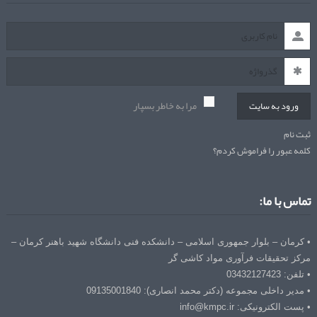
مرا به خاطر بسپار
ورود به سایت
ثبت نام
کلمه عبور را فراموش کردم؟
تماس با ما:
• کرمان – بلوار جمهوری اسلامی – دانشکده فنی دانشگاه شهید باهنر کرمان –
مرکز تحقیقات فرآوری مواد کاشی گر
• تلفن: 03432127423
• مدیر داخلی مجموعه (دکتر محمد انصاری): 09135001840
• پست الکترونیکی: info@kmpc.ir