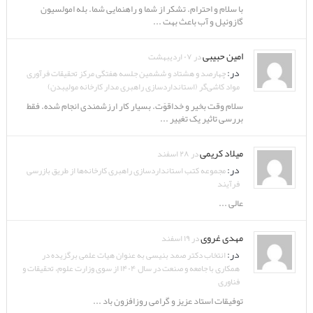
با سلام و احترام. تشکر از شما و راهنمایی شما. بله امولسیون
گازوئیل و آب باعث بهت ...
امین حبیبی
در ۰۷ اردیبهشت
در:
چهارصد و هشتاد و ششمین جلسه هفتگی مرکز تحقیقات فرآوری
مواد کاشی‌گر (استانداردسازی راهبری مدار کارخانه مولیبدن)
سلام وقت بخیر و خداقوّت. بسیار کار ارزشمندی انجام شده. فقط
بررسی تاثیر یک تغییر ...
میلاد کریمی
در ۲۸ اسفند
در:
مجموعه کتب استانداردسازی راهبری کارخانه‌ها از طریق بازرسی
فرآیند
عالی ...
مهدی غروی
در ۱۹ اسفند
در:
انتخاب دکتر صمد بنیسی به عنوان هیات علمی برگزیده در
همکاری با جامعه و صنعت در سال ۱۴۰۴ از سوی وزارت علوم، تحقیقات و
فناوری
توفیقات استاد عزیز و گرامی روزافزون باد ...