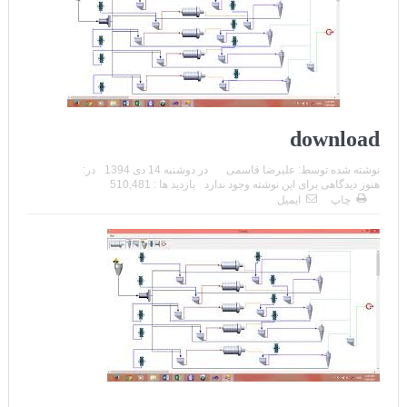
download
نوشته شده توسط:
علیرضا قاسمی
در
دوشنبه 14 دی 1394
در:
هنوز دیدگاهی برای این نوشته وجود ندارد
بازدید ها : 510,481
چاپ
ایمیل