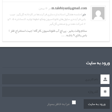
m.talebiyazd@gmail.com
در ۱۶ بهمن
در:
جلسه هفتگی استانداردسازی فرآیندها در کارخانه گل‌گهر: عیب
یابی فرآیندی سلول‌های فلوتاسیون ومکو خطوط تولید کنسانتره ۵، ۶ و
۷ شرکت معدنی و صنعتی گل‌گهر
سلام وقت بخیر . پی اچ آب فلوتاسیون کارگاه ( جهت استخراج فلز )
باس بالای ۹ باشه . ...
ورود به سایت
مرا به خاطر بسپار
ورود به سایت