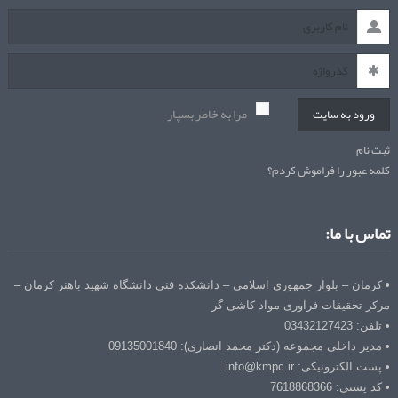
مرا به خاطر بسپار
ورود به سایت
ثبت نام
کلمه عبور را فراموش کردم؟
تماس با ما:
• کرمان – بلوار جمهوری اسلامی – دانشکده فنی دانشگاه شهید باهنر کرمان –
مرکز تحقیقات فرآوری مواد کاشی گر
• تلفن: 03432127423
• مدیر داخلی مجموعه (دکتر محمد انصاری): 09135001840
• پست الکترونیکی: info@kmpc.ir
• کد پستی: 7618868366