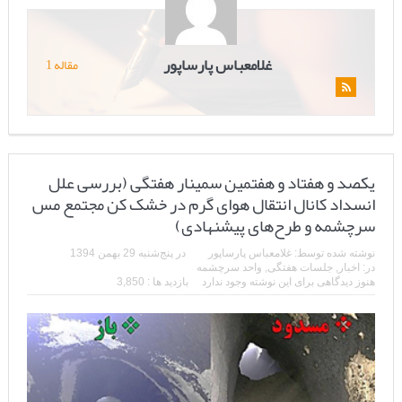
غلامعباس پارساپور
مقاله 1
یکصد و هفتاد و هفتمین سمینار هفتگی (بررسی علل
انسداد کانال انتقال هوای گرم در خشک کن مجتمع مس
سرچشمه و طرح‌های پیشنهادی)
نوشته شده توسط:
غلامعباس پارساپور
در
پنج‌شنبه 29 بهمن 1394
در:
اخبار
,
جلسات هفتگی
,
واحد سرچشمه
هنوز دیدگاهی برای این نوشته وجود ندارد
بازدید ها : 3,850