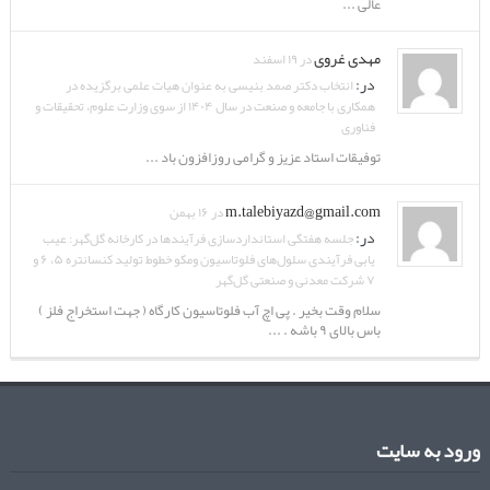
عالی ...
مهدی غروی
در ۱۹ اسفند
در:
انتخاب دکتر صمد بنیسی به عنوان هیات علمی برگزیده در
همکاری با جامعه و صنعت در سال ۱۴۰۴ از سوی وزارت علوم، تحقیقات و
فناوری
توفیقات استاد عزیز و گرامی روزافزون باد ...
m.talebiyazd@gmail.com
در ۱۶ بهمن
در:
جلسه هفتگی استانداردسازی فرآیندها در کارخانه گل‌گهر: عیب
یابی فرآیندی سلول‌های فلوتاسیون ومکو خطوط تولید کنسانتره ۵، ۶ و
۷ شرکت معدنی و صنعتی گل‌گهر
سلام وقت بخیر . پی اچ آب فلوتاسیون کارگاه ( جهت استخراج فلز )
باس بالای ۹ باشه . ...
ورود به سایت