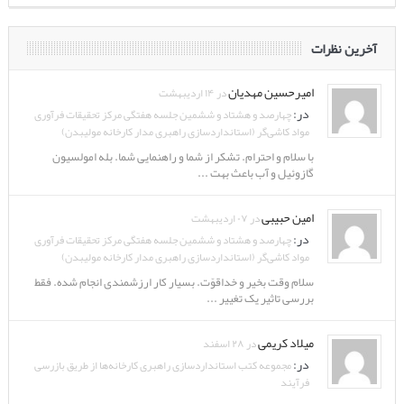
آخرین نظرات
امیرحسین مهدیان
در ۱۴ اردیبهشت
در:
چهارصد و هشتاد و ششمین جلسه هفتگی مرکز تحقیقات فرآوری
مواد کاشی‌گر (استانداردسازی راهبری مدار کارخانه مولیبدن)
با سلام و احترام. تشکر از شما و راهنمایی شما. بله امولسیون
گازوئیل و آب باعث بهت ...
امین حبیبی
در ۰۷ اردیبهشت
در:
چهارصد و هشتاد و ششمین جلسه هفتگی مرکز تحقیقات فرآوری
مواد کاشی‌گر (استانداردسازی راهبری مدار کارخانه مولیبدن)
سلام وقت بخیر و خداقوّت. بسیار کار ارزشمندی انجام شده. فقط
بررسی تاثیر یک تغییر ...
میلاد کریمی
در ۲۸ اسفند
در:
مجموعه کتب استانداردسازی راهبری کارخانه‌ها از طریق بازرسی
فرآیند