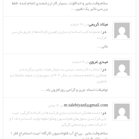
سلام وقت بخیر و خداقوّت. بسیار کار ارزشمندی انجام شده. فقط
بررسی تاثیر یک تغییر ...
میلاد کریمی
در ۲۸ اسفند
در:
مجموعه کتب استانداردسازی راهبری کارخانه‌ها از طریق بازرسی
فرآیند
عالی ...
مهدی غروی
در ۱۹ اسفند
در:
انتخاب دکتر صمد بنیسی به عنوان هیات علمی برگزیده در
همکاری با جامعه و صنعت در سال ۱۴۰۴ از سوی وزارت علوم، تحقیقات و
فناوری
توفیقات استاد عزیز و گرامی روزافزون باد ...
m.talebiyazd@gmail.com
در ۱۶ بهمن
در:
جلسه هفتگی استانداردسازی فرآیندها در کارخانه گل‌گهر: عیب
یابی فرآیندی سلول‌های فلوتاسیون ومکو خطوط تولید کنسانتره ۵، ۶ و
۷ شرکت معدنی و صنعتی گل‌گهر
سلام وقت بخیر . پی اچ آب فلوتاسیون کارگاه ( جهت استخراج فلز )
باس بالای ۹ باشه . ...