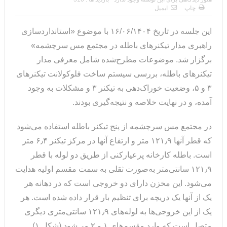
چاپ
ایمیل
این جلسه در تاریخ ۱۶/۰۶/۱۴۰۴ با موضوع «استانداردسازی
راهبری مدار تیکنرهای باطله در مجتمع مس سرچشمه»
برگزار شد. موضوعات مطرح‌شده شامل معرفی مدار
تیکنرهای باطله، بررسی سیستم ساخت فلوکولانت تیکنرهای
۳ و ۵، وضعیت خوراک‌دهی به تیکنر ۳ و مشکلات به وجود
آمده، و در نهایت خلاصه و نتیجه‌گیری بودند.
در مجتمع مس سرچشمه از پنج تیکنر باطله استفاده می‌شود
که قطر آنها ۱۲۱٫۹ متر و ارتفاع آنها در مرکز تیکنر ۶٫۴ متر
است. باطله کارخانه پرعیارکنی از طریق دو لوله با قطر
۱۲۱٫۹ سانتی‌متر به‌صورت ثقلی به سمت مقسم اولیه هدایت
می‌شود. این مخزن دارای دو خروجی است که در دهانه هر
یک از آنها یک دریچه برای تنظیم بار قرار داده شده است. هر
یک از این خروجی‌ها به لوله‌های ۱۲۱٫۹ سانتی‌متری دیگری
متصل است که وارد مقسم‌های ۱ و ۲ می‌شود (شکل ۱).