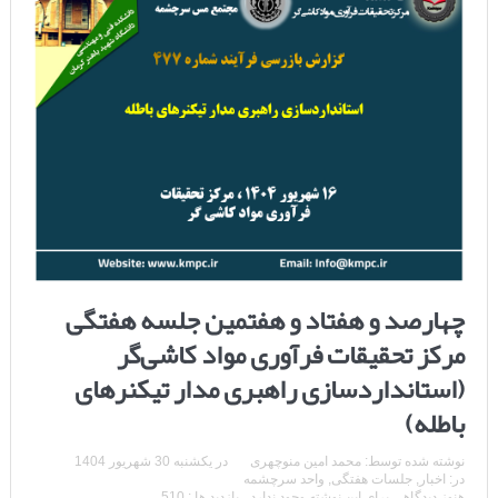
چهارصد و هفتاد و هفتمین جلسه هفتگی
مرکز تحقیقات فرآوری مواد کاشی‌گر
(استانداردسازی راهبری مدار تیکنرهای
باطله)
نوشته شده توسط:
محمد امین منوچهری
در
یکشنبه 30 شهریور 1404
در:
اخبار
,
جلسات هفتگی
,
واحد سرچشمه
هنوز دیدگاهی برای این نوشته وجود ندارد
بازدید ها : 510