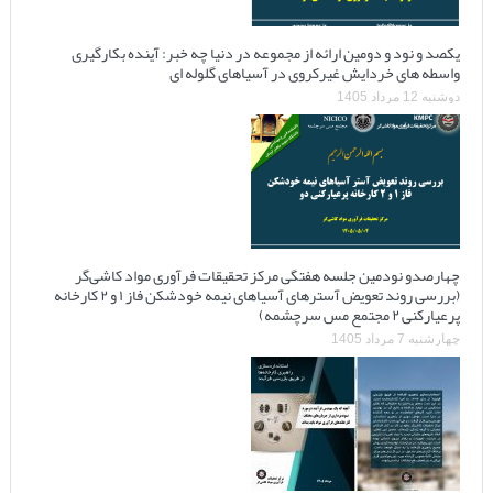
یکصد و نود و دومین ارائه از مجموعه در دنیا چه خبر: آینده بکارگیری
واسطه های خردایش غیرکروی در آسیاهای گلوله ای
دوشنبه 12 مرداد 1405
چهارصدو نودمین جلسه هفتگی مرکز تحقیقات فرآوری مواد کاشی‌گر
(بررسی روند تعویض آسترهای آسیاهای نیمه خودشکن فاز ۱ و ۲ کارخانه
پرعیارکنی ۲ مجتمع مس سرچشمه)
چهارشنبه 7 مرداد 1405