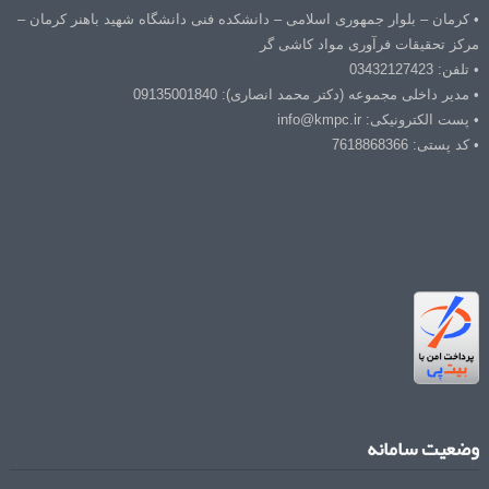
• کرمان – بلوار جمهوری اسلامی – دانشکده فنی دانشگاه شهید باهنر کرمان –
مرکز تحقیقات فرآوری مواد کاشی گر
• تلفن: 03432127423
• مدیر داخلی مجموعه (دکتر محمد انصاری): 09135001840
• پست الکترونیکی: info@kmpc.ir
• کد پستی: 7618868366
وضعیت سامانه