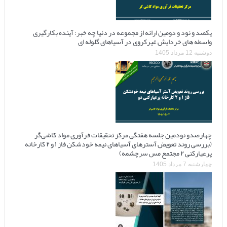
یکصد و نود و دومین ارائه از مجموعه در دنیا چه خبر: آینده بکارگیری
واسطه های خردایش غیرکروی در آسیاهای گلوله ای
دوشنبه 12 مرداد 1405
چهارصدو نودمین جلسه هفتگی مرکز تحقیقات فرآوری مواد کاشی‌گر
(بررسی روند تعویض آسترهای آسیاهای نیمه خودشکن فاز ۱ و ۲ کارخانه
پرعیارکنی ۲ مجتمع مس سرچشمه)
چهارشنبه 7 مرداد 1405