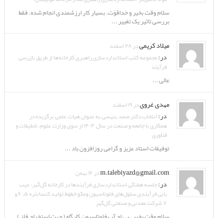
سلام وقت بخیر و خداقوّت. بسیار کار ارزشمندی انجام شده. فقط
بررسی تاثیر یک تغییر ...
میلاد کریمی
در ۲۸ اسفند
در:
مجموعه کتب استانداردسازی راهبری کارخانه‌ها از طریق بازرسی
فرآیند
عالی ...
مهدی غروی
در ۱۹ اسفند
در:
انتخاب دکتر صمد بنیسی به عنوان هیات علمی برگزیده در
همکاری با جامعه و صنعت در سال ۱۴۰۴ از سوی وزارت علوم، تحقیقات و
فناوری
توفیقات استاد عزیز و گرامی روزافزون باد ...
m.talebiyazd@gmail.com
در ۱۶ بهمن
در:
جلسه هفتگی استانداردسازی فرآیندها در کارخانه گل‌گهر: عیب
یابی فرآیندی سلول‌های فلوتاسیون ومکو خطوط تولید کنسانتره ۵، ۶ و
۷ شرکت معدنی و صنعتی گل‌گهر
سلام وقت بخیر . پی اچ آب فلوتاسیون کارگاه ( جهت استخراج فلز )