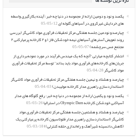
تازه ترین نوشته ها
یکصد و نود و دومین ارائه از مجموعه در دنیا چه خبر: آینده بکارگیری واسطه
های خردایش غیرکروی در آسیاهای گلوله ای
05/05/12
چهارصدو نودمین جلسه هفتگی مرکز تحقیقات فرآوری مواد کاشی‌گر (بررسی
روند تعویض آسترهای آسیاهای نیمه خودشکن فاز ۱ و ۲ کارخانه پرعیارکنی ۲
مجتمع مس سرچشمه)
05/05/07
انتشار کتابچه مهارتی “آنچه که یک مهندس فرآیند در مورد نمونه‌برداری از
جریان‌های کارخانه‌های فرآوری مواد باید بداند” توسط مرکز تحقیقات فرآوری
مواد کاشی‌گر
05/04/28
چهارصد و هشتاد و نهمین جلسه هفتگی مرکز تحقیقات فرآوری مواد کاشی‌گر
(استانداردسازی راهبری مدار کارخانه مولیبدن)
05/04/03
یکصد و نود و یکمین ارائه از مجموعه در دنیا چه خبر: رفع گلوگاه های مدار
آسیاکنی خودشکن کارخانه Olympic Dam در استرالیا
05/03/26
چهارصد و هشتاد و هشتمین جلسه هفتگی مرکز تحقیقات فرآوری مواد
کاشی‌گر (استانداردسازی راهبری مدار فلوتاسیون کارخانه پرعیارکنی یک
(کاهش دانسیته شیرآهک و راه‌اندازی حلقه کنترلی))
05/03/18