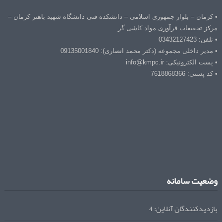
• کرمان – بلوار جمهوری اسلامی – دانشکده فنی دانشگاه شهید باهنر کرمان –
مرکز تحقیقات فرآوری مواد کاشی گر
• تلفن: 03432127423
• مدیر داخلی مجموعه (دکتر محمد انصاری): 09135001840
• پست الکترونیکی: info@kmpc.ir
• کد پستی: 7618868366
وضعیت سامانه
بازدیدکنندگان آنلاین:
4