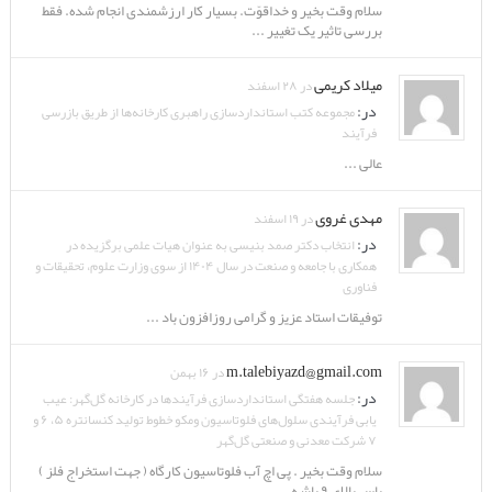
سلام وقت بخیر و خداقوّت. بسیار کار ارزشمندی انجام شده. فقط
بررسی تاثیر یک تغییر ...
میلاد کریمی
در ۲۸ اسفند
در:
مجموعه کتب استانداردسازی راهبری کارخانه‌ها از طریق بازرسی
فرآیند
عالی ...
مهدی غروی
در ۱۹ اسفند
در:
انتخاب دکتر صمد بنیسی به عنوان هیات علمی برگزیده در
همکاری با جامعه و صنعت در سال ۱۴۰۴ از سوی وزارت علوم، تحقیقات و
فناوری
توفیقات استاد عزیز و گرامی روزافزون باد ...
m.talebiyazd@gmail.com
در ۱۶ بهمن
در:
جلسه هفتگی استانداردسازی فرآیندها در کارخانه گل‌گهر: عیب
یابی فرآیندی سلول‌های فلوتاسیون ومکو خطوط تولید کنسانتره ۵، ۶ و
۷ شرکت معدنی و صنعتی گل‌گهر
سلام وقت بخیر . پی اچ آب فلوتاسیون کارگاه ( جهت استخراج فلز )
باس بالای ۹ باشه . ...