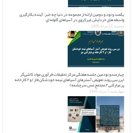
یکصد و نود و دومین ارائه از مجموعه در دنیا چه خبر: آینده بکارگیری
واسطه های خردایش غیرکروی در آسیاهای گلوله ای
دوشنبه 12 مرداد 1405
چهارصدو نودمین جلسه هفتگی مرکز تحقیقات فرآوری مواد کاشی‌گر
(بررسی روند تعویض آسترهای آسیاهای نیمه خودشکن فاز ۱ و ۲ کارخانه
پرعیارکنی ۲ مجتمع مس سرچشمه)
چهارشنبه 7 مرداد 1405