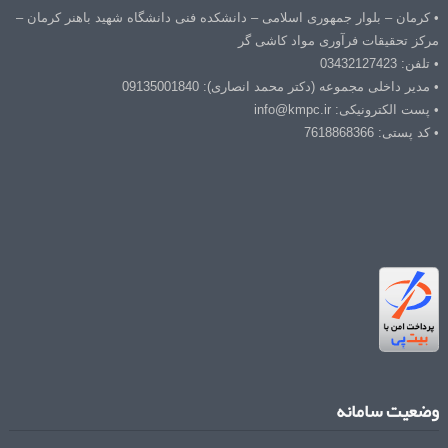
• کرمان – بلوار جمهوری اسلامی – دانشکده فنی دانشگاه شهید باهنر کرمان –
مرکز تحقیقات فرآوری مواد کاشی گر
• تلفن: 03432127423
• مدیر داخلی مجموعه (دکتر محمد انصاری): 09135001840
• پست الکترونیکی: info@kmpc.ir
• کد پستی: 7618868366
وضعیت سامانه