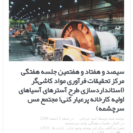
سیصد و هفتاد و هفتمین جلسه هفتگی
مرکز تحقیقات فرآوری مواد کاشی‌گر
(استاندارد‌سازی طرح آسترهای آسیاهای
اولیه کارخانه پرعیار کنی۱ مجتمع مس
سرچشمه)
نوشته شده توسط:
امید حردانی
در
جمعه 1 اسفند 1399
در:
اخبار
,
جلسات هفتگی
,
واحد سرچشمه
هنوز دیدگاهی برای این نوشته وجود ندارد
بازدید ها : 1,622